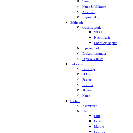
Turer
Natur & Villmark
Alt annet
Uhøytidelig
Bibliotek
Oppslagsverk
WIKI
Kjærringråd
Lover og Regler
Tips og Råd
Bruksanvisninger
Tegn & Varsler
Leksikon
Land-dyr
Fisker
Fugler
Insekter
Planter
Natur
Galleri
Aktiviteter
Dyr
Luft
Land
Marine
Insekter