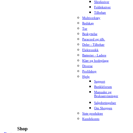
Slirekniver
Foldekniver
Tilbehør
Multiverktøy
Redskap
Tur
Beskyttelse
Paracord og tilb.
Deler - Tilbehør
Elektronikk
Batterier - Ladere
Klær og hodeplagg
Diverse
Profilshop
Hjelp
Support
Butikkforum
Manualer og
Bruksanvisninger
Salgsbetingelser
Om Shoppen
Siste produkter
Kundekonto
Shop