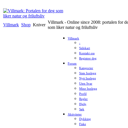
Villmark - Online since 2008: portalen for d
Villmark
Shop
Kniver
som liker natur og friluftsliv
Villmark
-
Sidekart
Kontakt oss
Registrer deg
Forum
Kategorier
Siste Innlegg
Nytt Innlegg
Uten Svar
Mine Innlegg
Profil
Regler
Hjelp
Søk
Aktiviteter
Dykking
Fiske