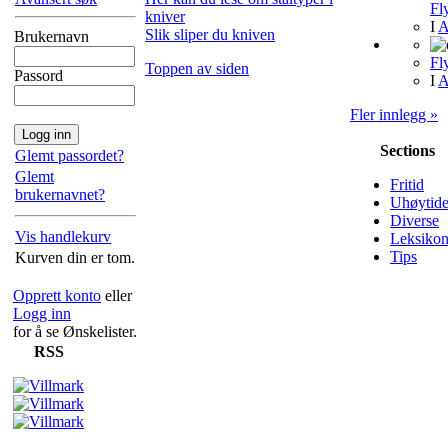
Fl
kniver
I
A
Slik sliper du kniven
Brukernavn
Fl
Toppen av siden
Passord
I
A
Fler innlegg »
Sections
Glemt passordet?
Glemt
Fritid
brukernavnet?
Uhøytide
Diverse
Vis handlekurv
Leksiko
Tips
Kurven din er tom.
Opprett konto
eller
Logg inn
for å se Ønskelister.
RSS