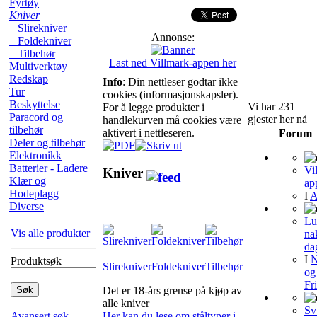
Fyrtøy
Kniver
Slirekniver
Annonse:
Foldekniver
Tilbehør
Last ned Villmark-appen her
Multiverktøy
Redskap
Info
: Din nettleser godtar ikke
Tur
cookies (informasjonskapsler).
Beskyttelse
Vi har 231
For å legge produkter i
Paracord og
gjester her nå
handlekurven må cookies være
tilbehør
aktivert i nettleseren.
Forum
Deler og tilbehør
Elektronikk
Batterier - Ladere
Vi
Kniver
Klær og
ap
Hodeplagg
I
A
Diverse
Lu
Vis alle produkter
na
da
I
N
Produktsøk
Slirekniver
Foldekniver
Tilbehør
og
Fri
Det er 18-års grense på kjøp av
alle kniver
Sv
Avansert søk
Her kan du lese om ståltyper i