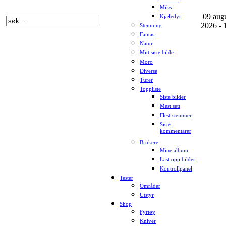
Miks
09 aug
Kjæledyr
2026 - 
Stemning
Fantasi
Natur
Mitt siste bilde..
Moro
Diverse
Turer
Toppliste
Siste bilder
Mest sett
Flest stemmer
Siste
kommentarer
Brukere
Mine album
Last opp bilder
Kontrollpanel
Tester
Områder
Utstyr
Shop
Fyrtøy
Kniver