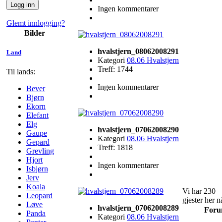
Ingen kommentarer
Glemt innlogging?
Bilder
hvalstjern_08062008291
Land
Kategori
08.06 Hvalstjern
Treff: 1744
Til lands:
Ingen kommentarer
Bever
Bjørn
Ekorn
Elefant
Elg
hvalstjern_07062008290
Gaupe
Kategori
08.06 Hvalstjern
Gepard
Treff: 1818
Grevling
Hjort
Ingen kommentarer
Isbjørn
Jerv
Koala
Vi har 230
Leopard
gjester her n
Løve
hvalstjern_07062008289
For
Panda
Kategori
08.06 Hvalstjern