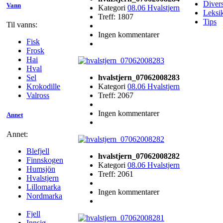
Diver
Vann
Kategori
08.06 Hvalstjern
Leksi
Treff: 1807
Tips
Til vanns:
Ingen kommentarer
Fisk
Frosk
Hai
Hval
hvalstjern_07062008283
Sel
Kategori
08.06 Hvalstjern
Krokodille
Treff: 2067
Valross
Ingen kommentarer
Annet
Annet:
Blefjell
hvalstjern_07062008282
Finnskogen
Kategori
08.06 Hvalstjern
Humsjön
Treff: 2061
Hvalstjern
Lillomarka
Ingen kommentarer
Nordmarka
Fjell
Innsjø