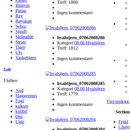
Panter
Treff: 1800
Pingvin
Puma
Ingen kommentarer
Rev
Røyskatt
Sebra
Sjiraff
Skilpadde
hvalstjern_07062008286
Struts
Kategori
08.06 Hvalstjern
Tiger
Treff: 1812
Ulv
Vaskebjørn
Ingen kommentarer
Luft
I luften:
hvalstjern_07062008285
Kategori
08.06 Hvalstjern
And
Treff: 1779
Flaggermus
Fugl
Fler innlegg
Ingen kommentarer
kalkun
kolibri
Section
Ørn
Ugle
Fritid
Uhøyt
hvalstjern_07062008284