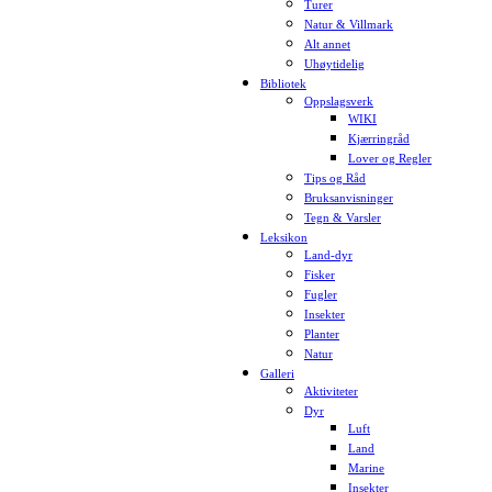
Turer
Natur & Villmark
Alt annet
Uhøytidelig
Bibliotek
Oppslagsverk
WIKI
Kjærringråd
Lover og Regler
Tips og Råd
Bruksanvisninger
Tegn & Varsler
Leksikon
Land-dyr
Fisker
Fugler
Insekter
Planter
Natur
Galleri
Aktiviteter
Dyr
Luft
Land
Marine
Insekter