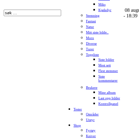
Miks
08 aug
Kjæledyr
- 18:39
Stemning
Fantasi
Natur
Mitt siste bilde..
Moro
Diverse
Turer
Toppliste
Siste bilder
Mest sett
Flest stemmer
Siste
kommentarer
Brukere
Mine album
Last opp bilder
Kontrollpanel
Tester
Områder
Utstyr
Shop
Fyrtøy
Kniver