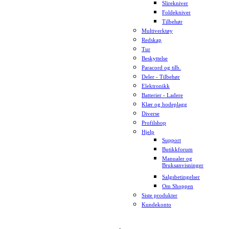
Slirekniver
Foldekniver
Tilbehør
Multiverktøy
Redskap
Tur
Beskyttelse
Paracord og tilb.
Deler - Tilbehør
Elektronikk
Batterier - Ladere
Klær og hodeplagg
Diverse
Profilshop
Hjelp
Support
Butikkforum
Manualer og
Bruksanvisninger
Salgsbetingelser
Om Shoppen
Siste produkter
Kundekonto