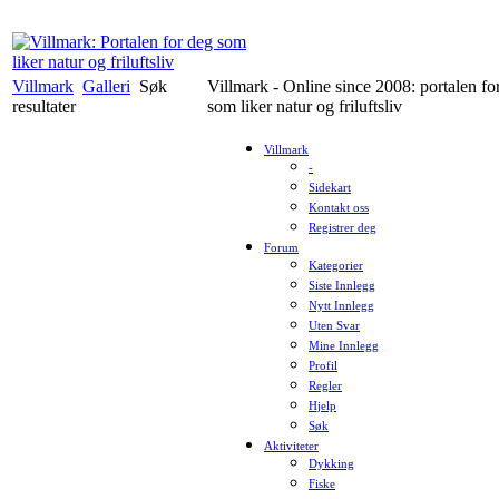
Villmark
Galleri
Søk
Villmark - Online since 2008: portalen fo
resultater
som liker natur og friluftsliv
Villmark
-
Sidekart
Kontakt oss
Registrer deg
Forum
Kategorier
Siste Innlegg
Nytt Innlegg
Uten Svar
Mine Innlegg
Profil
Regler
Hjelp
Søk
Aktiviteter
Dykking
Fiske