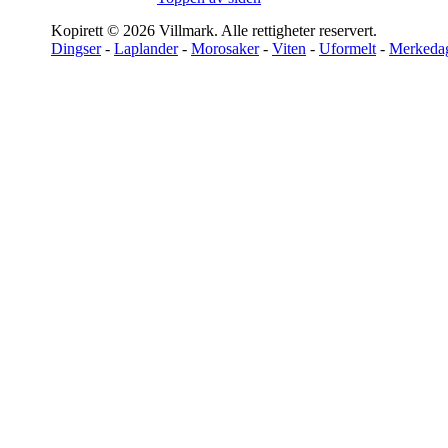
Kopirett © 2026 Villmark. Alle rettigheter reservert.
Dingser
-
Laplander
-
Morosaker
-
Viten
-
Uformelt
-
Merkeda