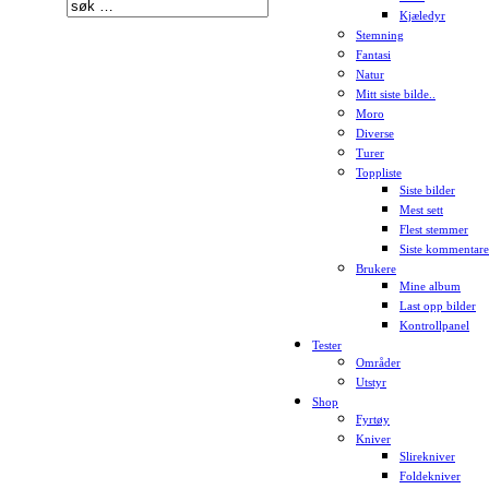
Kjæledyr
Stemning
Fantasi
Natur
Mitt siste bilde..
Moro
Diverse
Turer
Toppliste
Siste bilder
Mest sett
Flest stemmer
Siste kommentare
Brukere
Mine album
Last opp bilder
Kontrollpanel
Tester
Områder
Utstyr
Shop
Fyrtøy
Kniver
Slirekniver
Foldekniver