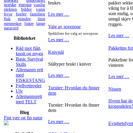
insekter
underarter
brukes
pakker sekken
norske
europa
vanlig
viktig for å 
slekten
bilder
vann
som mulig, o
hvor
fugler
familien
Les mer …
fisk
mindre
liten
unngå skjev 
mennesker
fisker
lange
ryggen.
Valg av sovepose
paracord
Sjekkliste for valg av sovepose.
Les mer …
Biblioteket
Les mer …
Pakketips for
Råd mot flått,
Knivstål
knott og mygg
Basic Survival
Pakkeliste fo
Ståltyper brukt i kniver
Skills
vinteren
Allemanns rett
med
Les mer …
Les mer …
FISKESTANG
Fjellvettregler
Turstier: Hvordan du finner
Nissen
Ulv
dem
Allemannsrett
Hvem har den
med TELT
Turstier: Hvordan du finner
kroppsdelen
dem
Blog
Fint vær og fin natur
Les mer …
Evighetsfyrs