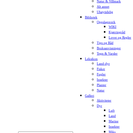
Natur & Villmark
Alt annet
Uhøytidelig
Bibliotek
Oppslagsverk
WIKI
Kjærringråd
Lover og Regler
Tips og Råd
Bruksanvisninger
Tegn & Varsler
Leksikon
Land-dyr
Fisker
Fugler
Insekter
Planter
Natur
Galleri
Aktiviteter
Dyr
Luft
Land
Marine
Insekter
Miks