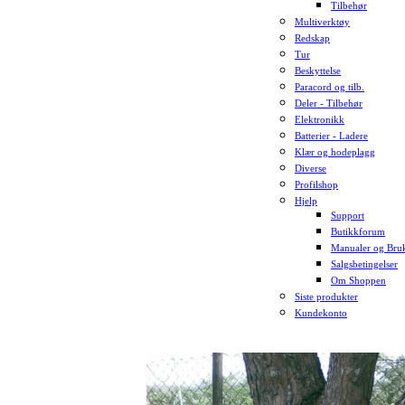
Tilbehør
Multiverktøy
Redskap
Tur
Beskyttelse
Paracord og tilb.
Deler - Tilbehør
Elektronikk
Batterier - Ladere
Klær og hodeplagg
Diverse
Profilshop
Hjelp
Support
Butikkforum
Manualer og Bruk
Salgsbetingelser
Om Shoppen
Siste produkter
Kundekonto