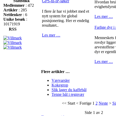
Statistikk
GPS-til-IP-søker
Hvordan bru
Medlemmer
: 472
evighetsfyrst
Artikler
: 285
I flere år har vi jobbet med et
Nettlenker
: 6
nytt system for global
Les mer …
Unike besøk
:
posisjonering. Her er endelig
10171919
resultatet..
Farlige dyr i
RSS
Les mer …
Menneskets fr
rovdyr ligger
arvestoffene
dyr er egentli
Les mer …
Flere artikler …
Værvarsler
Kokegrop
Slik lager du kaffebål
Tenne bål i regnvær
<<
Start
<
Forrige
1
2
Neste
>
Si
Side 1 av 2