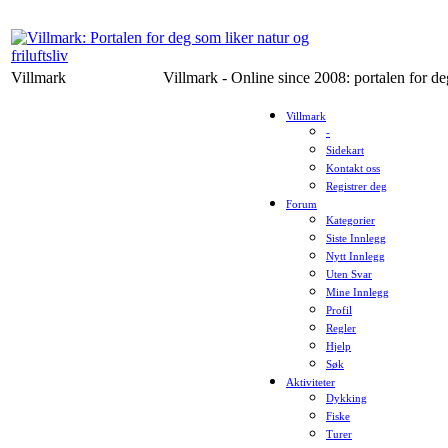
Villmark
Villmark - Online since 2008: portalen for deg
Villmark
-
Sidekart
Kontakt oss
Registrer deg
Forum
Kategorier
Siste Innlegg
Nytt Innlegg
Uten Svar
Mine Innlegg
Profil
Regler
Hjelp
Søk
Aktiviteter
Dykking
Fiske
Turer