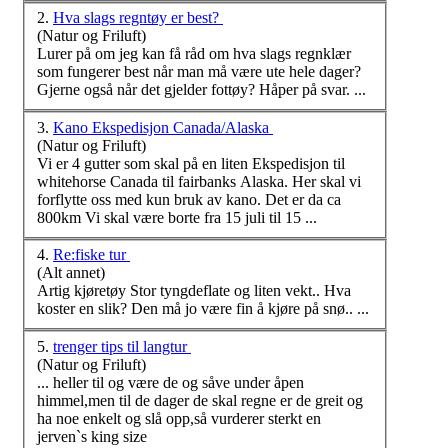
2.
Hva slags regntøy er best?
(Natur og Friluft)
Lurer på om jeg kan få råd om hva slags regnklær
som fungerer best når man må
være
ute hele dager?
Gjerne også når det gjelder fottøy? Håper på svar. ...
3.
Kano Ekspedisjon Canada/Alaska
(Natur og Friluft)
Vi er 4 gutter som skal på en liten Ekspedisjon til
whitehorse Canada til fairbanks Alaska. Her skal vi
forflytte oss med kun bruk av kano. Det er da ca
800km Vi skal
være
borte fra 15 juli til 15 ...
4.
Re:fiske tur
(Alt annet)
Artig kjøretøy Stor tyngdeflate og liten vekt.. Hva
koster en slik? Den må jo
være
fin å kjøre på snø.. ...
5.
trenger tips til langtur
(Natur og Friluft)
... heller til og
være
de og såve under åpen
himmel,men til de dager de skal regne er de greit og
ha noe enkelt og slå opp,så vurderer sterkt en
jerven`s king size