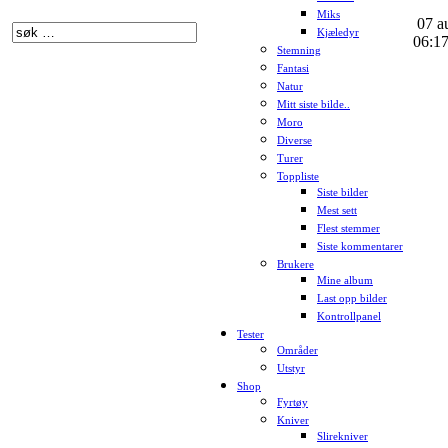
Miks
07 au
Kjæledyr
06:1
Stemning
Fantasi
Natur
Mitt siste bilde..
Moro
Diverse
Turer
Toppliste
Siste bilder
Mest sett
Flest stemmer
Siste kommentarer
Brukere
Mine album
Last opp bilder
Kontrollpanel
Tester
Områder
Utstyr
Shop
Fyrtøy
Kniver
Slirekniver