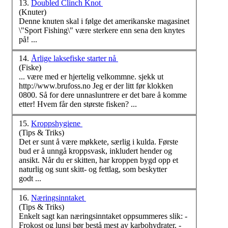
13.
Doubled Clinch Knot
(Knuter)
Denne knuten skal i følge det amerikanske magasinet
\"Sport Fishing\"
være
sterkere enn sena den knytes
på! ...
14.
Årlige laksefiske starter nå
(Fiske)
...
være
med er hjertelig velkommne. sjekk ut
http://www.brufoss.no Jeg er der litt før klokken
0800. Så for dere unnasluntrere er det bare å komme
etter! Hvem får den største fisken? ...
15.
Kroppshygiene
(Tips & Triks)
Det er sunt å
være
møkkete, særlig i kulda. Første
bud er å unngå kroppsvask, inkludert hender og
ansikt. Når du er skitten, har kroppen bygd opp et
naturlig og sunt skitt- og fettlag, som beskytter
godt ...
16.
Næringsinntaket
(Tips & Triks)
Enkelt sagt kan næringsinntaket oppsummeres slik: -
Frokost og lunsj bør bestå mest av karbohydrater. -