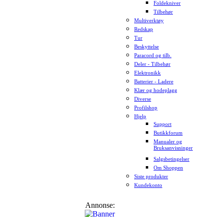
Foldekniver
Tilbehør
Multiverktøy
Redskap
Tur
Beskyttelse
Paracord og tilb.
Deler - Tilbehør
Elektronikk
Batterier - Ladere
Klær og hodeplagg
Diverse
Profilshop
Hjelp
Support
Butikkforum
Manualer og
Bruksanvisninger
Salgsbetingelser
Om Shoppen
Siste produkter
Kundekonto
Annonse: