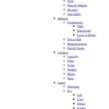
Turer
Natur & Villmark
Alt annet
Uhøytidelig
Bibliotek
Oppslagsverk
WIKI
Kjærringråd
Lover og Regler
Tips og Råd
Bruksanvisninger
Tegn & Varsler
Leksikon
Land-dyr
Fisker
Fugler
Insekter
Planter
Natur
Galleri
Aktiviteter
Dyr
Luft
Land
Marine
Insekter