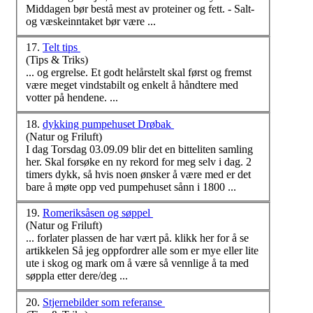
Middagen bør bestå mest av proteiner og fett. - Salt-
og væskeinntaket bør
være
...
17.
Telt tips
(Tips & Triks)
... og ergrelse. Et godt helårstelt skal først og fremst
være
meget vindstabilt og enkelt å håndtere med
votter på hendene. ...
18.
dykking pumpehuset Drøbak
(Natur og Friluft)
I dag Torsdag 03.09.09 blir det en bitteliten samling
her. Skal forsøke en ny rekord for meg selv i dag. 2
timers dykk, så hvis noen ønsker å
være
med er det
bare å møte opp ved pumpehuset sånn i 1800 ...
19.
Romeriksåsen og søppel
(Natur og Friluft)
... forlater plassen de har vært på. klikk her for å se
artikkelen Så jeg oppfordrer alle som er mye eller lite
ute i skog og mark om å
være
så vennlige å ta med
søppla etter dere/deg ...
20.
Stjernebilder som referanse