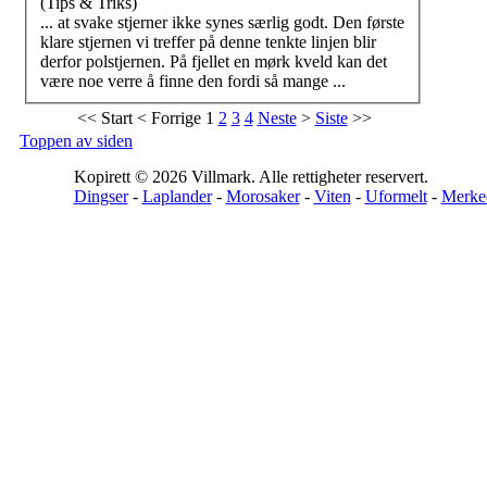
(Tips & Triks)
... at svake stjerner ikke synes særlig godt. Den første
klare stjernen vi treffer på denne tenkte linjen blir
derfor polstjernen. På fjellet en mørk kveld kan det
være
noe verre å finne den fordi så mange ...
<<
Start
<
Forrige
1
2
3
4
Neste
>
Siste
>>
Toppen av siden
Kopirett © 2026 Villmark. Alle rettigheter reservert.
Dingser
-
Laplander
-
Morosaker
-
Viten
-
Uformelt
-
Merke