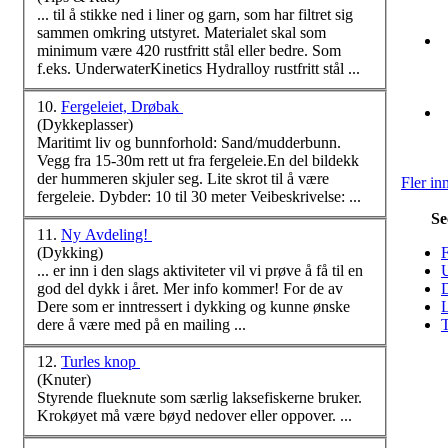
... til å stikke ned i liner og garn, som har filtret sig
sammen omkring utstyret. Materialet skal som
minimum
være
420 rustfritt stål eller bedre. Som
f.eks. UnderwaterKinetics Hydralloy rustfritt stål ...
10.
Fergeleiet, Drøbak
(Dykkeplasser)
Maritimt liv og bunnforhold: Sand/mudderbunn.
Vegg fra 15-30m rett ut fra fergeleie.En del bildekk
der hummeren skjuler seg. Lite skrot til å
være
Fler in
fergeleie. Dybder: 10 til 30 meter Veibeskrivelse: ...
Se
11.
Ny Avdeling!
(Dykking)
F
... er inn i den slags aktiviteter vil vi prøve å få til en
U
god del dykk i året. Mer info kommer! For de av
D
Dere som er inntressert i dykking og kunne ønske
dere å
være
med på en mailing ...
T
12.
Turles knop
(Knuter)
Styrende flueknute som særlig laksefiskerne bruker.
Krokøyet må
være
bøyd nedover eller oppover. ...