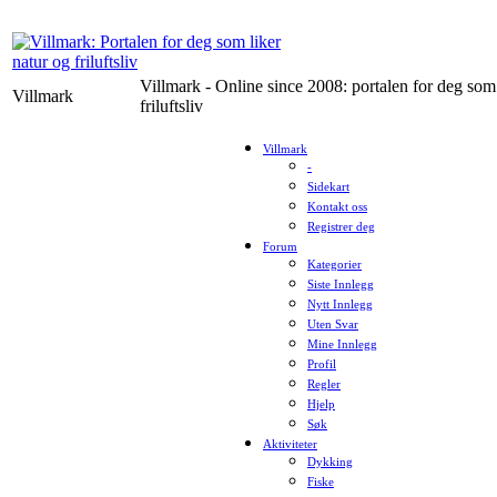
Villmark - Online since 2008: portalen for deg som 
Villmark
friluftsliv
Villmark
-
Sidekart
Kontakt oss
Registrer deg
Forum
Kategorier
Siste Innlegg
Nytt Innlegg
Uten Svar
Mine Innlegg
Profil
Regler
Hjelp
Søk
Aktiviteter
Dykking
Fiske