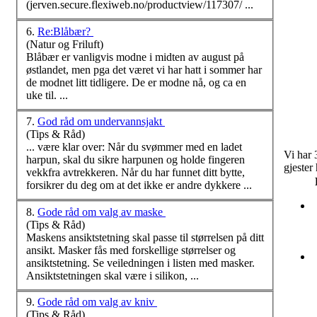
(jerven.secure.flexiweb.no/productview/117307/ ...
6.
Re:Blåbær?
(Natur og Friluft)
Blåbær er vanligvis modne i midten av august på
østlandet, men pga det
være
t vi har hatt i sommer har
de modnet litt tidligere. De er modne nå, og ca en
uke til. ...
7.
God råd om undervannsjakt
(Tips & Råd)
...
være
klar over: Når du svømmer med en ladet
Vi har 
harpun, skal du sikre harpunen og holde fingeren
gjester
vekkfra avtrekkeren. Når du har funnet ditt bytte,
forsikrer du deg om at det ikke er andre dykkere ...
8.
Gode råd om valg av maske
(Tips & Råd)
Maskens ansiktstetning skal passe til størrelsen på ditt
ansikt. Masker fås med forskellige størrelser og
ansiktstetning. Se veiledningen i listen med masker.
Ansiktstetningen skal
være
i silikon, ...
9.
Gode råd om valg av kniv
(Tips & Råd)