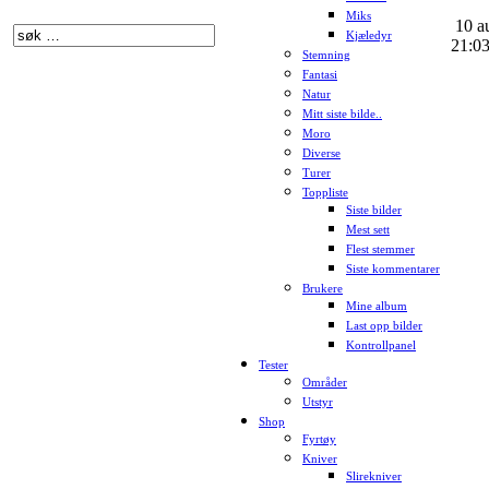
Miks
10 au
Kjæledyr
21:0
Stemning
Fantasi
Natur
Mitt siste bilde..
Moro
Diverse
Turer
Toppliste
Siste bilder
Mest sett
Flest stemmer
Siste kommentarer
Brukere
Mine album
Last opp bilder
Kontrollpanel
Tester
Områder
Utstyr
Shop
Fyrtøy
Kniver
Slirekniver