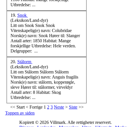
Utbredelse: ...
19.
Snok
(Leksikon/Land-dyr)
Litt om Snok Snok Snok
Vitenskapelig(e) navn: Colubridae
Norsk
(e) navn: Snok Hører til: Slanger
Antall arter: 1850 Habitat: Mange
forskjellige Utbredelse: Hele verden.
Delgrupper: ...
20.
Stålorm
(Leksikon/Land-dyr)
Litt om Stålorm Stålorm Stålorm
Vitenskapelig(e) navn: Anguis fragilis
Norsk
(e) navn: stålorm, kopperøgle,
sleve Hører til: stålormer, virveldyr
Antall arter: 8 Habitat: Skog
Utbredelse: ...
<<
Start
<
Forrige
1
2
3
Neste
>
Siste
>>
Toppen av siden
Kopirett © 2026 Villmark. Alle rettigheter reservert.