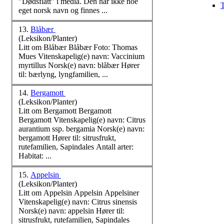
”Dødsflått” i media. Den har ikke noe
T
eget
norsk
navn og finnes ...
13.
Blåbær
(Leksikon/Planter)
Litt om Blåbær Blåbær Foto: Thomas
Mues Vitenskapelig(e) navn: Vaccinium
myrtillus
Norsk
(e) navn: blåbær Hører
til: bærlyng, lyngfamilien, ...
14.
Bergamott
(Leksikon/Planter)
Litt om Bergamott Bergamott
Bergamott Vitenskapelig(e) navn: Citrus
aurantium ssp. bergamia
Norsk
(e) navn:
bergamott Hører til: sitrusfrukt,
rutefamilien, Sapindales Antall arter:
Habitat: ...
15.
Appelsin
(Leksikon/Planter)
Litt om Appelsin Appelsin Appelsiner
Vitenskapelig(e) navn: Citrus sinensis
Norsk
(e) navn: appelsin Hører til:
sitrusfrukt, rutefamilien, Sapindales