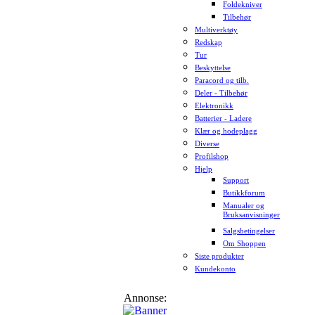
Foldekniver
Tilbehør
Multiverktøy
Redskap
Tur
Beskyttelse
Paracord og tilb.
Deler - Tilbehør
Elektronikk
Batterier - Ladere
Klær og hodeplagg
Diverse
Profilshop
Hjelp
Support
Butikkforum
Manualer og
Bruksanvisninger
Salgsbetingelser
Om Shoppen
Siste produkter
Kundekonto
Annonse: