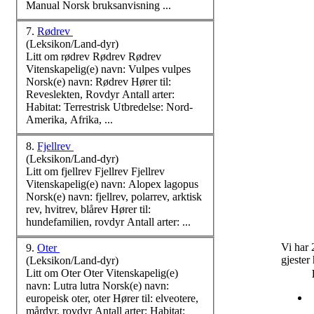
Manual
Norsk
bruksanvisning ...
7.
Rødrev
(Leksikon/Land-dyr)
Litt om rødrev Rødrev Rødrev
Vitenskapelig(e) navn: Vulpes vulpes
Norsk
(e) navn: Rødrev Hører til:
Reveslekten, Rovdyr Antall arter:
Habitat: Terrestrisk Utbredelse: Nord-
Amerika, Afrika, ...
8.
Fjellrev
(Leksikon/Land-dyr)
Litt om fjellrev Fjellrev Fjellrev
Vitenskapelig(e) navn: Alopex lagopus
Norsk
(e) navn: fjellrev, polarrev, arktisk
rev, hvitrev, blårev Hører til:
hundefamilien, rovdyr Antall arter: ...
Vi har 
9.
Oter
gjester
(Leksikon/Land-dyr)
Litt om Oter Oter Vitenskapelig(e)
navn: Lutra lutra
Norsk
(e) navn:
europeisk oter, oter Hører til: elveotere,
mårdyr, rovdyr Antall arter: Habitat: