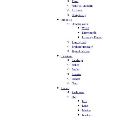
Turer
Natur & Villmark
Alt annet
Uhøytidelig
Bibliotek
Oppslagsverk
WIKI
Kjærringråd
Lover og Regler
Tips og Råd
Bruksanvisninger
Tegn & Varsler
Leksikon
Land-dyr
Fisker
Fugler
Insekter
Planter
Natur
Galleri
Aktiviteter
Dyr
Luft
Land
Marine
Insekter