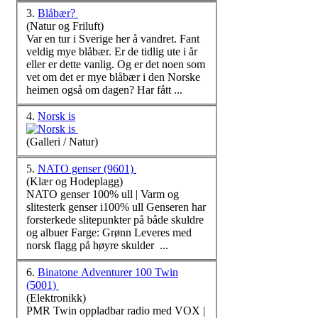
3.
Blåbær?
(Natur og Friluft)
Var en tur i Sverige her å vandret. Fant
veldig mye blåbær. Er de tidlig ute i år
eller er dette vanlig. Og er det noen som
vet om det er mye blåbær i den
Norsk
e
heimen også om dagen? Har fått ...
4.
Norsk is
(Galleri / Natur)
5.
NATO genser (9601)
(Klær og Hodeplagg)
NATO genser 100% ull | Varm og
slitesterk genser i100% ull Genseren har
forsterkede slitepunkter på både skuldre
og albuer Farge: Grønn Leveres med
norsk
flagg på høyre skulder ...
6.
Binatone Adventurer 100 Twin
(5001)
(Elektronikk)
PMR Twin oppladbar radio med VOX |