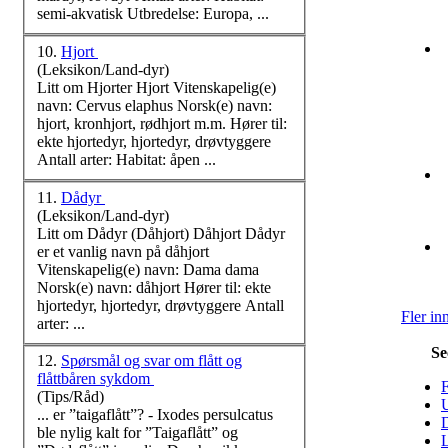
semi-akvatisk Utbredelse: Europa, ...
10.
Hjort
(Leksikon/Land-dyr)
Litt om Hjorter Hjort Vitenskapelig(e)
navn: Cervus elaphus
Norsk
(e) navn:
hjort, kronhjort, rødhjort m.m. Hører til:
ekte hjortedyr, hjortedyr, drøvtyggere
Antall arter: Habitat: åpen ...
11.
Dådyr
(Leksikon/Land-dyr)
Litt om Dådyr (Dåhjort) Dåhjort Dådyr
er et vanlig navn på dåhjort
Vitenskapelig(e) navn: Dama dama
Norsk
(e) navn: dåhjort Hører til: ekte
hjortedyr, hjortedyr, drøvtyggere Antall
Fler in
arter: ...
Se
12.
Spørsmål og svar om flått og
flåttbåren sykdom
F
(Tips/Råd)
U
... er ”taigaflått”? - Ixodes persulcatus
D
ble nylig kalt for ”Taigaflått” og