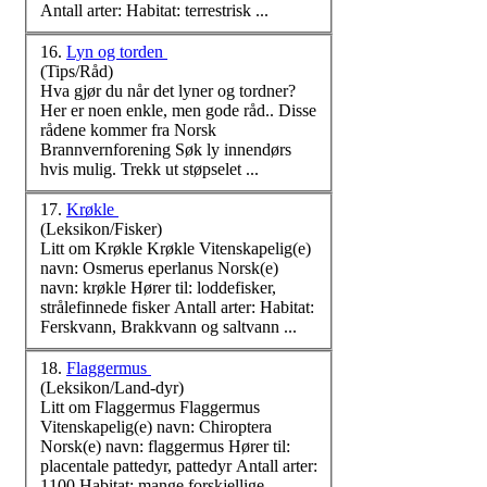
Antall arter: Habitat: terrestrisk ...
16.
Lyn og torden
(Tips/Råd)
Hva gjør du når det lyner og tordner?
Her er noen enkle, men gode råd.. Disse
rådene kommer fra
Norsk
Brannvernforening Søk ly innendørs
hvis mulig. Trekk ut støpselet ...
17.
Krøkle
(Leksikon/Fisker)
Litt om Krøkle Krøkle Vitenskapelig(e)
navn: Osmerus eperlanus
Norsk
(e)
navn: krøkle Hører til: loddefisker,
strålefinnede fisker Antall arter: Habitat:
Ferskvann, Brakkvann og saltvann ...
18.
Flaggermus
(Leksikon/Land-dyr)
Litt om Flaggermus Flaggermus
Vitenskapelig(e) navn: Chiroptera
Norsk
(e) navn: flaggermus Hører til:
placentale pattedyr, pattedyr Antall arter:
1100 Habitat: mange forskjellige