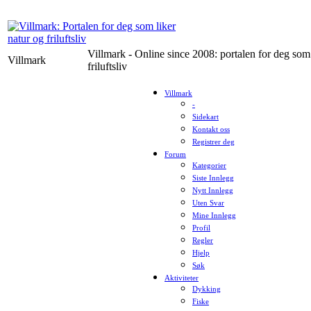
Villmark - Online since 2008: portalen for deg som 
Villmark
friluftsliv
Villmark
-
Sidekart
Kontakt oss
Registrer deg
Forum
Kategorier
Siste Innlegg
Nytt Innlegg
Uten Svar
Mine Innlegg
Profil
Regler
Hjelp
Søk
Aktiviteter
Dykking
Fiske