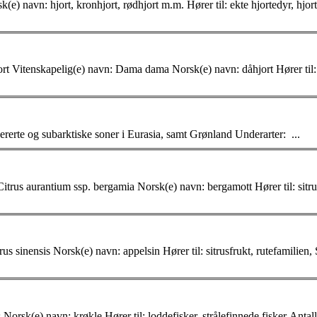
: Habitat: fuktig, sur jord Utbredelse: tempererte og subarktiske soner i Eurasia, samt Grønland Under
arter
: ...
Litt om Krøkle Krøkle Vitenskapelig(e) navn: Osmerus eperlanus Norsk(e) navn: krøkle Hører til: loddefisker, strålefinnede 