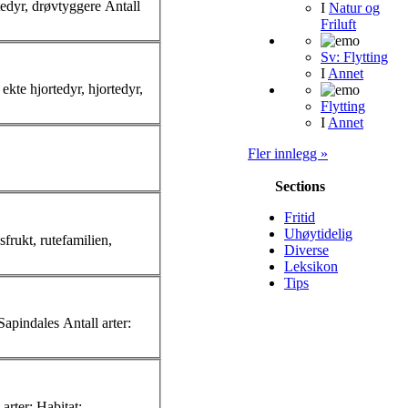
Litt om Hjorter Hjort Vitenskapelig(e) navn: Cervus elaphus Norsk(e) navn: hjort, kronhjort, rødhjort m.m. Hører til: ekte hjortedyr, hjortedyr, drøvtyggere Antall
I
Natur og
Friluft
Sv: Flytting
I
Annet
Flytting
I
Annet
Fler innlegg »
Sections
Fritid
Uhøytidelig
Diverse
Leksikon
Tips
Litt om Appelsin Appelsin Appelsiner Vitenskapelig(e) navn: Citrus sinensis Norsk(e) navn: appelsin Hører til: sitrusfrukt, rutefamilien, Sapindales Antall
arter
:
fisker Antall
arter
: Habitat: