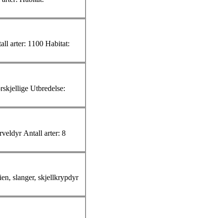
e) navn: flaggermus Hører til: placentale pattedyr, pattedyr Antall
arter
: 1100 Habitat:
Litt om Stålorm Stålorm Stålorm Vitenskapelig(e) navn: Anguis fragilis Norsk(e) navn: stålorm, kopperøgle, sleve Hører til: stålormer, virveldyr Antall
arter
: 8