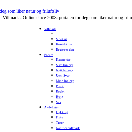
Villmark - Online since 2008: portalen for deg som liker natur og frilu
Villmark
-
Sidekart
Kontakt oss
Registrer deg
Forum
Kategorier
Siste Innlegg
Nytt Innlegg
Uten Svar
Mine Innlegg
Profil
Regler
Hjelp
Søk
Aktiviteter
Dykking
Fiske
Turer
Natur & Villmark