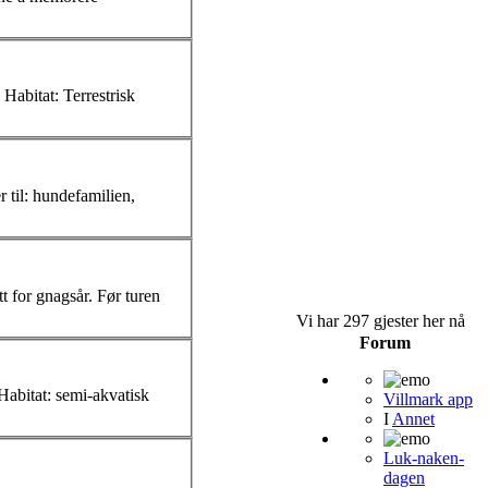
Terrestrisk
tt for gnagsår. Før turen
Vi har 297 gjester her nå
Forum
Villmark app
I
Annet
Luk-naken-
dagen