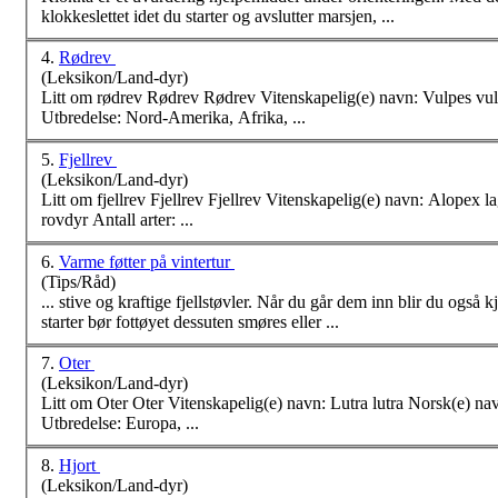
klokkeslettet idet du st
arter
og avslutter marsjen, ...
4.
Rødrev
(Leksikon/Land-dyr)
Utbredelse: Nord-Amerika, Afrika, ...
5.
Fjellrev
(Leksikon/Land-dyr)
Litt om fjellrev Fjellrev Fjellrev Vitenskapelig(e) navn: Alopex lagopus Norsk(e) navn: fjellrev, polarrev, arktisk rev, hvitrev, blårev Hører til: hundefamilien,
rovdyr Antall
arter
: ...
6.
Varme føtter på vintertur
(Tips/Råd)
... stive og kraftige fjellstøvler. Når du går dem inn blir du også
st
arter
bør fottøyet dessuten smøres eller ...
7.
Oter
(Leksikon/Land-dyr)
Utbredelse: Europa, ...
8.
Hjort
(Leksikon/Land-dyr)