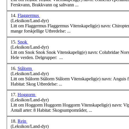
Ferskvann, Brakkvann og saltvann ...
14.
Flaggermus
(Leksikon/Land-dyr)
mange forskjellige Utbredelse: ...
15.
Snok
(Leksikon/Land-dyr)
Hele verden. Delgrupper: ...
16.
Stålorm
(Leksikon/Land-dyr)
Habitat: Skog Utbredelse: ...
17.
Hoggorm
(Leksikon/Land-dyr)
Litt om Hoggorm Huggorm Hoggorm Vitenskapelig(e) navn: Vipera berus Norsk(e) navn: Hoggorm, Huggorm Hører til: hoggormfamilien, slanger, skjellkrypdyr
Antall
arter
: 8 Habitat: Skogsumpområder, ...
18.
Rein
(Leksikon/Land-dyr)