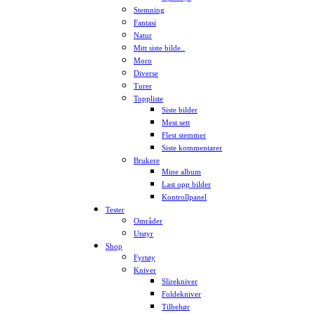
Stemning
Fantasi
Natur
Mitt siste bilde..
Moro
Diverse
Turer
Toppliste
Siste bilder
Mest sett
Flest stemmer
Siste kommentarer
Brukere
Mine album
Last opp bilder
Kontrollpanel
Tester
Områder
Utstyr
Shop
Fyrtøy
Kniver
Slirekniver
Foldekniver
Tilbehør