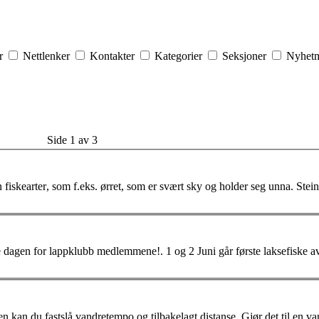
er
Nettlenker
Kontakter
Kategorier
Seksjoner
Nyhetm
Side 1 av 3
n fiske
arter
, som f.eks. ørret, som er svært sky og holder seg unna. Stein
og 2 Juni går første laksefiske av stabelen, Brufoss står da
n kan du fastslå vandretempo og tilbakelagt distanse. Gjør det til en 