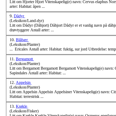
arter
: Habitat: åpen ...
9.
Dådyr
(Leksikon/Land-dyr)
Litt om Dådyr (Dåhjort) Dåhjort Dådyr er et vanlig navn på dåhjort Vitenskapelig(e) navn: Dama dama Norsk(e) navn: dåhjort Hører til: ekte hjortedyr, hjortedyr,
drøvtyggere Antall
arter
: ...
10.
Blåbær
(Leksikon/Planter)
... Ericales Antall
arter
11.
Bergamott
(Leksikon/Planter)
Litt om Bergamott Bergamott Bergamott Vitenskapelig(e) navn: Citrus aurantium ssp. bergamia Norsk(e) navn: bergamott Hører til: sitrusfrukt, rutefamilien,
Sapindales Antall
arter
: Habitat: ...
12.
Appelsin
(Leksikon/Planter)
Habitat: terrestrisk ...
13.
Krøkle
(Leksikon/Fisker)