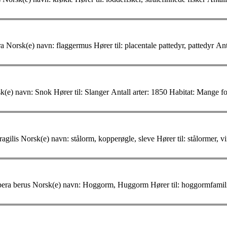
Litt om Flaggermus Flaggermus Vitenskapelig(e) navn: Chiroptera Norsk(
Litt om Snok Snok Snok Vitenskapelig(e) navn: Colubridae Norsk(e) navn: Snok Hører til: Slanger Antall
arter
: 1850 Habitat: Mange forskjellige Utbredelse: