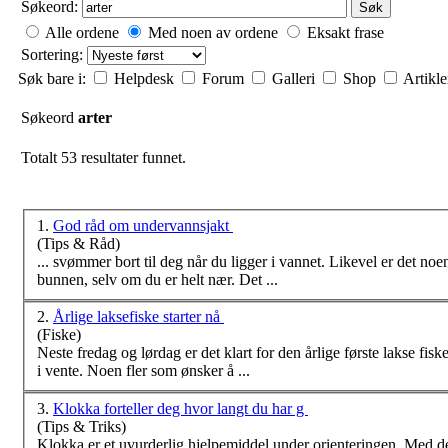
Søkeord:
Søk
Alle ordene
Med noen av ordene
Eksakt frase
Sortering:
Søk bare i:
Helpdesk
Forum
Galleri
Shop
Artikl
Søkeord
arter
Totalt 53 resultater funnet.
1.
God råd om undervannsjakt
(Tips & Råd)
... svømmer bort til deg når du ligger i vannet. Likevel er det noe
bunnen, selv om du er helt nær. Det ...
2.
Årlige laksefiske starter nå
(Fiske)
Neste fredag og lørdag er det klart for den årlige første lakse fiske dagen for lappklubb medlemmene!. 1 
i vente. Noen fler som ønsker å ...
3.
Klokka forteller deg hvor langt du har g
(Tips & Triks)
Klokka er et uvurderlig hjelpemiddel under orienteringen. Med de