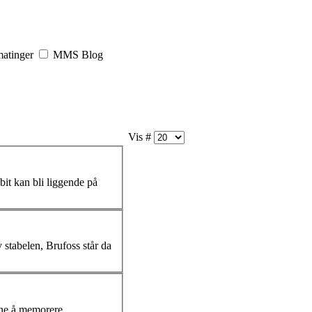
atinger
MMS Blog
Vis #
bit kan bli liggende på
vane å memorere