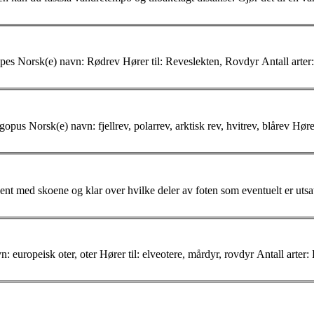
Litt om rødrev Rødrev Rødrev Vitenskapelig(e) navn: Vulpes vulpes Norsk(e) navn: Rødrev Hører til: Reveslekten, Rovdyr Antall
arter
: Habitat: 
 kjent med skoene og klar over hvilke deler av foten som eventuelt er utsa
Litt om Oter Oter Vitenskapelig(e) navn: Lutra lutra Norsk(e) navn: europeisk oter, oter Hører til: elveotere, mårdyr, rovdyr Antall
arter
: Habitat: semi-akvatisk