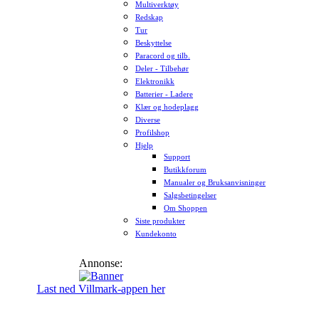
Multiverktøy
Redskap
Tur
Beskyttelse
Paracord og tilb.
Deler - Tilbehør
Elektronikk
Batterier - Ladere
Klær og hodeplagg
Diverse
Profilshop
Hjelp
Support
Butikkforum
Manualer og Bruksanvisninger
Salgsbetingelser
Om Shoppen
Siste produkter
Kundekonto
Annonse:
Last ned Villmark-appen her