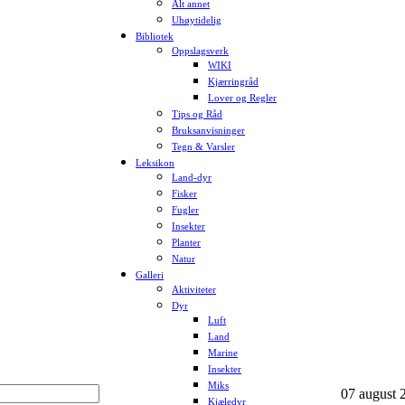
Alt annet
Uhøytidelig
Bibliotek
Oppslagsverk
WIKI
Kjærringråd
Lover og Regler
Tips og Råd
Bruksanvisninger
Tegn & Varsler
Leksikon
Land-dyr
Fisker
Fugler
Insekter
Planter
Natur
Galleri
Aktiviteter
Dyr
Luft
Land
Marine
Insekter
Miks
07 august 2
Kjæledyr