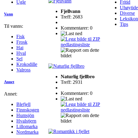
Ugle
Fritid
Uhøytide
Fjellvann
Diverse
Vann
Treff: 2683
Leksikon
Tips
Til vanns:
Kommentarer: 0
Fisk
Frosk
Hai
Hval
Sel
Krokodille
Valross
Naturlig fjellbro
Treff: 2931
Annet
Kommentarer: 0
Annet:
Blefjell
Finnskogen
Humsjön
Hvalstjern
Lillomarka
Nordmarka