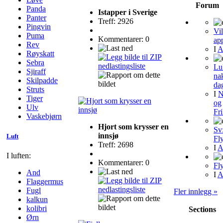
Forum
Panda
Istapper i Sverige
Panter
Treff: 2926
Pingvin
Vi
Puma
Kommentarer: 0
ap
Rev
I
A
Røyskatt
Sebra
Lu
Sjiraff
na
Skilpadde
da
Struts
I
N
Tiger
og
Ulv
Fri
Vaskebjørn
Hjort som krysser en
Sv
innsjø
Luft
Fly
Treff: 2698
I
A
I luften:
Kommentarer: 0
Fly
And
I
A
Flaggermus
Fugl
Fler innlegg »
kalkun
kolibri
Sections
Ørn