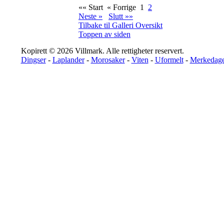
«« Start
« Forrige
1
2
Neste »
Slutt »»
Tilbake til Galleri Oversikt
Toppen av siden
Kopirett © 2026 Villmark. Alle rettigheter reservert.
Dingser
-
Laplander
-
Morosaker
-
Viten
-
Uformelt
-
Merkedage