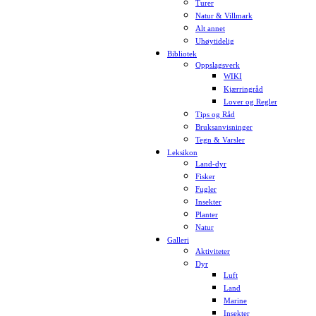
Turer
Natur & Villmark
Alt annet
Uhøytidelig
Bibliotek
Oppslagsverk
WIKI
Kjærringråd
Lover og Regler
Tips og Råd
Bruksanvisninger
Tegn & Varsler
Leksikon
Land-dyr
Fisker
Fugler
Insekter
Planter
Natur
Galleri
Aktiviteter
Dyr
Luft
Land
Marine
Insekter