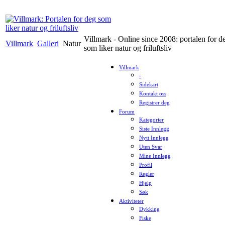
Villmark - Online since 2008: portalen for d
Villmark
Galleri
Natur
som liker natur og friluftsliv
Villmark
-
Sidekart
Kontakt oss
Registrer deg
Forum
Kategorier
Siste Innlegg
Nytt Innlegg
Uten Svar
Mine Innlegg
Profil
Regler
Hjelp
Søk
Aktiviteter
Dykking
Fiske