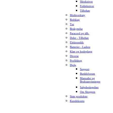
Slirekniver
Foldekniver
Tilbehør
Multiverktøy
Redskap
Tur
Beskyttelse
Paracord og tilb.
Deler - Tilbehør
Elektronikk
Batterier - Ladere
Klær og hodeplagg
Diverse
Profilshop
Hjelp
Support
Butikkforum
Manualer og
Bruksanvisninger
Salgsbetingelser
Om Shoppen
Siste produkter
Kundekonto