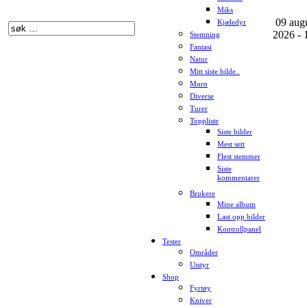
Miks
09 aug
Kjæledyr
2026 - 
Stemning
Fantasi
Natur
Mitt siste bilde..
Moro
Diverse
Turer
Toppliste
Siste bilder
Mest sett
Flest stemmer
Siste
kommentarer
Brukere
Mine album
Last opp bilder
Kontrollpanel
Tester
Områder
Utstyr
Shop
Fyrtøy
Kniver