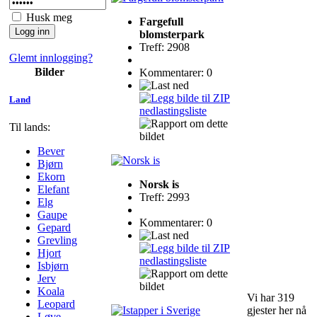
Husk meg
Fargefull
blomsterpark
Treff: 2908
Glemt innlogging?
Bilder
Kommentarer: 0
Land
Til lands:
Bever
Bjørn
Ekorn
Norsk is
Elefant
Treff: 2993
Elg
Gaupe
Kommentarer: 0
Gepard
Grevling
Hjort
Isbjørn
Jerv
Koala
Vi har 319
Leopard
gjester her nå
Løve