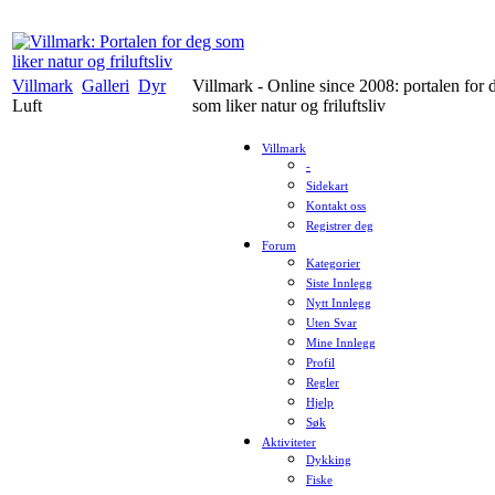
Villmark
Galleri
Dyr
Villmark - Online since 2008: portalen for 
Luft
som liker natur og friluftsliv
Villmark
-
Sidekart
Kontakt oss
Registrer deg
Forum
Kategorier
Siste Innlegg
Nytt Innlegg
Uten Svar
Mine Innlegg
Profil
Regler
Hjelp
Søk
Aktiviteter
Dykking
Fiske