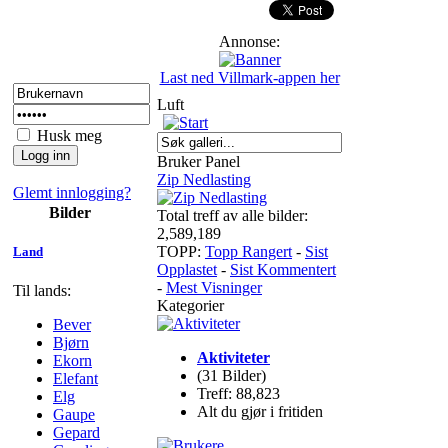
Annonse:
Last ned Villmark-appen her
Luft
Husk meg
Bruker Panel
Zip Nedlasting
Glemt innlogging?
Bilder
Total treff av alle bilder:
2,589,189
TOPP:
Topp Rangert
-
Sist
Land
Opplastet
-
Sist Kommentert
-
Mest Visninger
Til lands:
Kategorier
Bever
Bjørn
Aktiviteter
Ekorn
(31 Bilder)
Elefant
Treff: 88,823
Elg
Alt du gjør i fritiden
Gaupe
Gepard