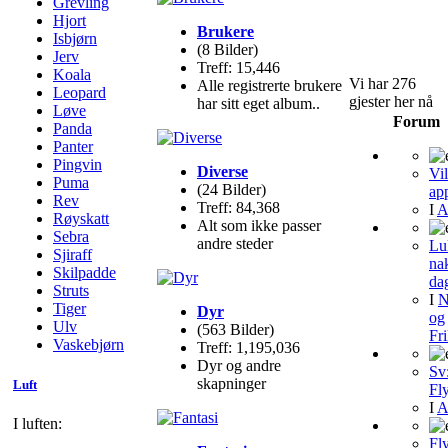
Grevling
Hjort
Brukere
Isbjørn
(8 Bilder)
Jerv
Treff: 15,446
Koala
Vi har 276
Alle registrerte brukere
Leopard
gjester her nå
har sitt eget album..
Løve
Forum
Panda
Panter
Pingvin
Diverse
Vi
Puma
(24 Bilder)
ap
Rev
Treff: 84,368
I
A
Røyskatt
Alt som ikke passer
Sebra
andre steder
Lu
Sjiraff
na
Skilpadde
da
Struts
I
N
Tiger
Dyr
og
Ulv
(563 Bilder)
Fri
Vaskebjørn
Treff: 1,195,036
Dyr og andre
Sv
skapninger
Luft
Fly
I
A
I luften:
Fly