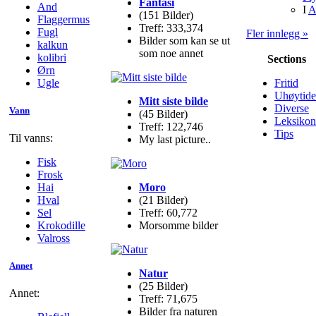
Fantasi
And
I
A
(151 Bilder)
Flaggermus
Treff: 333,374
Fugl
Fler innlegg »
Bilder som kan se ut
kalkun
som noe annet
kolibri
Sections
Ørn
Ugle
Fritid
Uhøytide
Mitt siste bilde
Diverse
Vann
(45 Bilder)
Leksikon
Treff: 122,746
Tips
Til vanns:
My last picture..
Fisk
Frosk
Moro
Hai
(21 Bilder)
Hval
Treff: 60,772
Sel
Morsomme bilder
Krokodille
Valross
Annet
Natur
(25 Bilder)
Annet:
Treff: 71,675
Bilder fra naturen