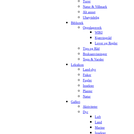
Turer
Natur & Villmark
Alt annet
Uhøytidelig
Bibliotek
Oppslagsverk
WIKI
Kjærringråd
Lover og Regler
Tips og Råd
Bruksanvisninger
Tegn & Varsler
Leksikon
Land-dyr
Fisker
Fugler
Insekter
Planter
Natur
Galleri
Aktiviteter
Dyr
Luft
Land
Marine
Insekter