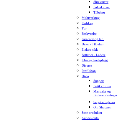
Slirekniver
Foldekniver
Tilbehør
Multiverktøy
Redskap
Tur
Beskyttelse
Paracord og tilb.
Deler - Tilbehør
Elektronikk
Batterier - Ladere
Klær og hodeplagg
Diverse
Profilshop
Hjelp
Support
Butikkforum
Manualer og
Bruksanvisninger
Salgsbetingelser
Om Shoppen
Siste produkter
Kundekonto