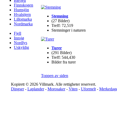
Blefjell
Finnskogen
Humsjön
Hvalstjern
Stemning
Lillomarka
(27 Bilder)
Nordmarka
Treff: 72,519
Stemninger i naturen
Fjell
Innsjø
Nordlys
Uskyldig
Turer
(291 Bilder)
Treff: 544,430
Bilder fra turer
Toppen av siden
Kopirett © 2026 Villmark. Alle rettigheter reservert.
Dingser
-
Laplander
-
Morosaker
-
Viten
-
Uformelt
-
Merkedage