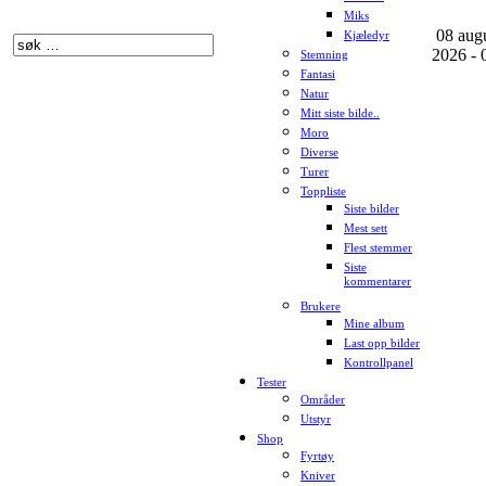
Miks
08 aug
Kjæledyr
2026 - 
Stemning
Fantasi
Natur
Mitt siste bilde..
Moro
Diverse
Turer
Toppliste
Siste bilder
Mest sett
Flest stemmer
Siste
kommentarer
Brukere
Mine album
Last opp bilder
Kontrollpanel
Tester
Områder
Utstyr
Shop
Fyrtøy
Kniver