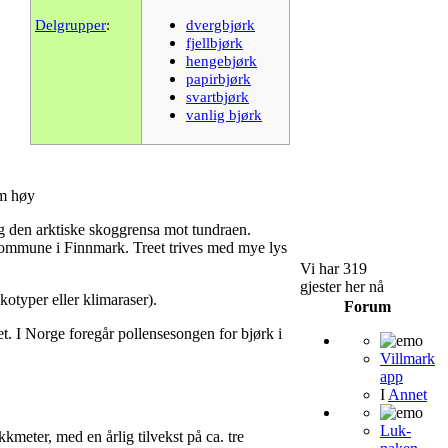
Delgrupper
:
dvergbjørk
fjellbjørk
hengebjørk
papirbjørk
svartbjørk
vanlig bjørk
 m høy
 den arktiske skoggrensa mot tundraen.
kommune i Finnmark. Treet trives med mye lys
Vi har 319
gjester her nå
kotyper eller klimaraser).
Forum
t. I Norge foregår pollensesongen for bjørk i
Villmark
app
I
Annet
Luk-
meter, med en årlig tilvekst på ca. tre