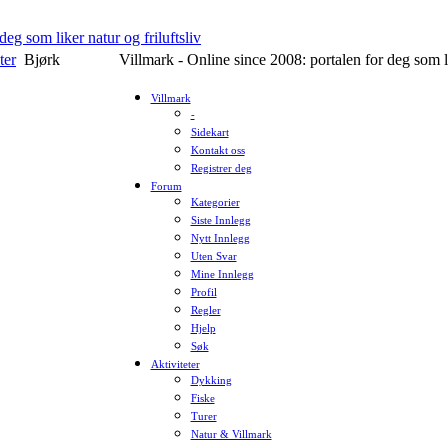
ter
Bjørk
Villmark - Online since 2008: portalen for deg som li
Villmark
-
Sidekart
Kontakt oss
Registrer deg
Forum
Kategorier
Siste Innlegg
Nytt Innlegg
Uten Svar
Mine Innlegg
Profil
Regler
Hjelp
Søk
Aktiviteter
Dykking
Fiske
Turer
Natur & Villmark