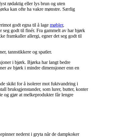
lyst rødaktig eller lys brun og uten
jørka kan ofte ha vakre mønstre. Særlig
derimot godt egna til å lage
møbler
,
seg godt til finér. Fra gammelt av har bjørk
ke framkaller allergi, egner det seg godt til
ner, tannstikkere og spatler.
sjoner i bjørk. Bjørka har langt bedre
oner av bjørk i mindre dimensjoner enn en
de skikt for å isolerer mot fuktvandring i
ntall bruksgjenstander, som lurer, butter, konter
e og gjør at melkeprodukter får lengre
ørkepinner nederst i gryta når de dampkoker