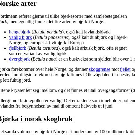
Norske arter
ordmenn referer gjerne til ulike bjørkesorter med samlebetegnelsen
jørk
, men egentlig finnes det fire arter av bjørk i Norge.
hengebjørk
(
Betula pendula
), også kalt lavlandsbjørk
vanlig bjørk
(
Betula pubescens
), også kalt dunbjørk og libjørk
Norge, og europeisk hvitbjørk i Europa
fjellbjørk
(
Betula tortuosa
), også kalt arktisk bjørk, ofte regnet
som en variant av vanlig bjørk
dvergbjørk
(
Betula nana
) er en buskvekst som sjelden blir over 1
jørka forekommer over hele Norge, og danner
skoggrense
mot
fjellet
og
erdens nordligste forekomst av bjørk finnes i Oksvågdalen i Lebesby 
g lett fuktig jord.
rtene krysser lett seg imellom, og det finnes et utall overgangsformer (ø
llergi mot bjørkepollen er vanlig. Det er raklene som inneholder pollene
avlandet fra begynnelsen av mai til omtrent halvveis ut i juni.
Bjørka i norsk skogbruk
et samla volumet av bjørk i Norge er i underkant av 100 millioner kubikk