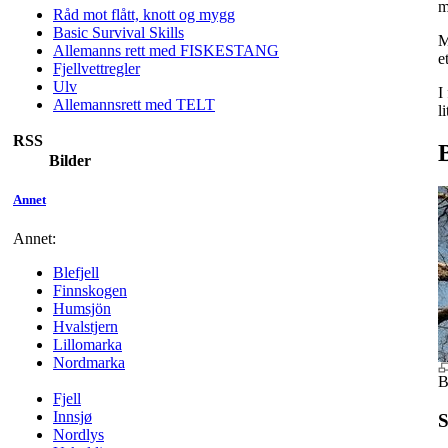
m
Råd mot flått, knott og mygg
Basic Survival Skills
M
Allemanns rett med FISKESTANG
e
Fjellvettregler
Ulv
I
Allemannsrett med TELT
l
RSS
Bilder
Annet
Annet:
Blefjell
Finnskogen
Humsjön
Hvalstjern
Lillomarka
Nordmarka
B
Fjell
Innsjø
S
Nordlys