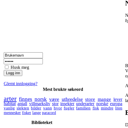
N
b
B
Husk meg
V
o
Glemt innlogging?
A
Mest brukte søkeord
A
arter
finnes
norsk
være
utbredelse
store
mange
lever
l
habitat
antall
villmarksliv
stor
insekter
underarter
norske
europa
vanlig
slekten
bilder
vann
hvor
fugler
familien
fisk
mindre
liten
mennesker
fisker
lange
paracord
Biblioteket
D