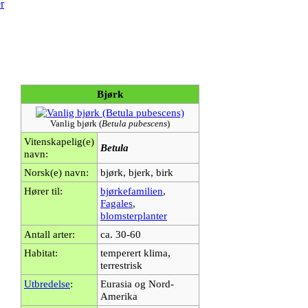
r
Bjørk
Vanlig bjørk (
Betula pubescens
)
Vitenskapelig(e)
Betula
navn:
Norsk(e) navn:
bjørk, bjerk, birk
Hører til:
bjørkefamilien
,
Fagales
,
blomsterplanter
Antall arter:
ca. 30-60
Habitat:
temperert klima,
terrestrisk
Utbredelse
:
Eurasia og Nord-
Amerika