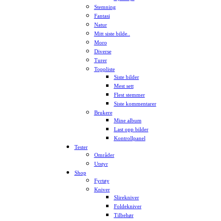
Stemning
Fantasi
Natur
Mitt siste bilde..
Moro
Diverse
Turer
Toppliste
Siste bilder
Mest sett
Flest stemmer
Siste kommentarer
Brukere
Mine album
Last opp bilder
Kontrollpanel
Tester
Områder
Utstyr
Shop
Fyrtøy
Kniver
Slirekniver
Foldekniver
Tilbehør