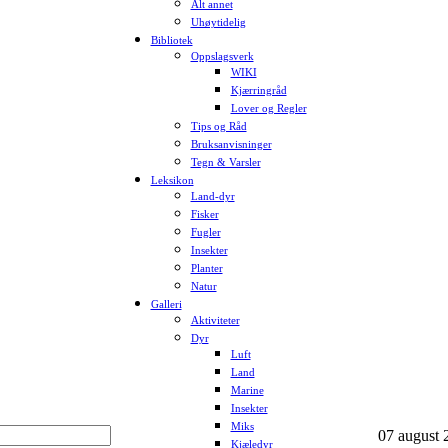
Alt annet
Uhøytidelig
Bibliotek
Oppslagsverk
WIKI
Kjærringråd
Lover og Regler
Tips og Råd
Bruksanvisninger
Tegn & Varsler
Leksikon
Land-dyr
Fisker
Fugler
Insekter
Planter
Natur
Galleri
Aktiviteter
Dyr
Luft
Land
Marine
Insekter
Miks
07 august 2
Kjæledyr