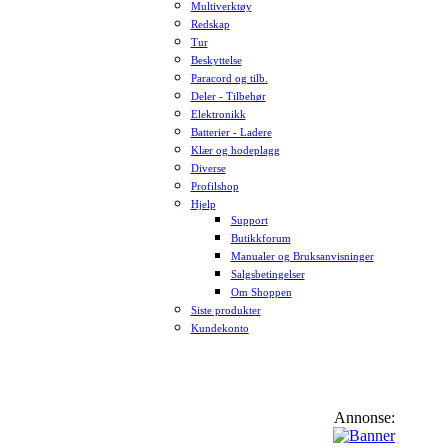
Multiverktøy
Redskap
Tur
Beskyttelse
Paracord og tilb.
Deler - Tilbehør
Elektronikk
Batterier - Ladere
Klær og hodeplagg
Diverse
Profilshop
Hjelp
Support
Butikkforum
Manualer og Bruksanvisninger
Salgsbetingelser
Om Shoppen
Siste produkter
Kundekonto
Annonse: