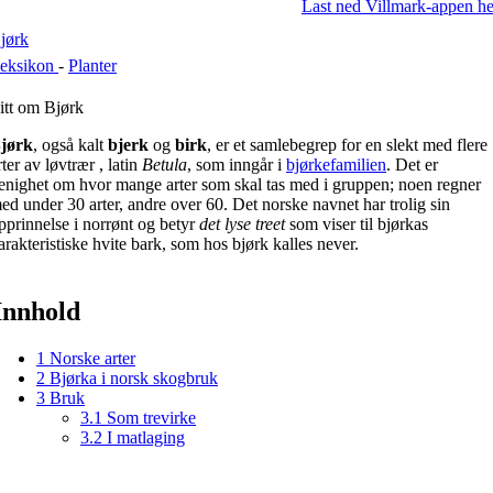
Last ned Villmark-appen he
jørk
eksikon
-
Planter
itt om Bjørk
jørk
, også kalt
bjerk
og
birk
, er et samlebegrep for en slekt med flere
rter av løvtrær , latin
Betula
, som inngår i
bjørkefamilien
. Det er
enighet om hvor mange arter som skal tas med i gruppen; noen regner
ed under 30 arter, andre over 60. Det norske navnet har trolig sin
pprinnelse i norrønt og betyr
det lyse treet
som viser til bjørkas
arakteristiske hvite bark, som hos bjørk kalles never.
Innhold
1
Norske arter
2
Bjørka i norsk skogbruk
3
Bruk
3.1
Som trevirke
3.2
I matlaging