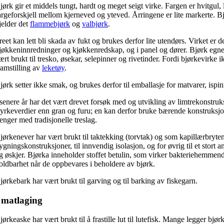
jørk gir et middels tungt, hardt og meget seigt virke. Fargen er hvitgul, 
argeforskjell mellom kjerneved og yteved. Årringene er lite markerte. B
jelder det
flammebjørk
og
valbjørk
.
reet kan lett bli skada av fukt og brukes derfor lite utendørs. Virket er 
jøkkeninnredninger og kjøkkenredskap, og i panel og dører. Bjørk egner 
ært brukt til tresko, øsekar, selepinner og rivetinder. Fordi bjørkevirke ik
ramstilling av
leketøy
.
jørk setter ikke smak, og brukes derfor til emballasje for matvarer, ispin
 senere år har det vært drevet forsøk med og utvikling av limtrekonstruk
tyrkeverdier enn gran og furu; en kan derfor bruke bærende konstruksj
renger med tradisjonelle treslag.
jørkenever har vært brukt til taktekking (torvtak) og som kapillærbryten
ygningskonstruksjoner, til innvendig isolasjon, og for øvrig til et stort a
g øskjer. Bjørka inneholder stoffet betulin, som virker bakteriehemmend
oldbarhet når de oppbevares i beholdere av bjørk.
jørkebark har vært brukt til garving og til barking av fiskegarn.
 matlaging
jørkeaske har vært brukt til å frastille lut til lutefisk. Mange legger bj