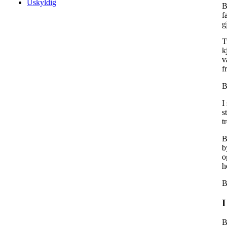
Uskyldig
B
f
g
T
k
v
f
B
I
s
t
B
b
o
h
B
I
B