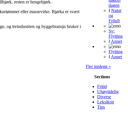
naken-
llbjørk, resten er hengebjørk.
dagen
I
Natur
kurtømmer eller massevirke. Bjørka er svært
og
Friluft
rge, og treindustrien og byggebransjn bruker i
Sv:
Flytting
I
Annet
Flytting
I
Annet
Fler innlegg »
Sections
Fritid
Uhøytidelig
Diverse
Leksikon
Tips