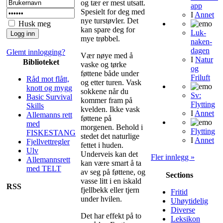
og tær er mest utsatt.
app
Spesielt for deg med
I
Annet
nye turstøvler. Det
Husk meg
kan spare deg for
Luk-
mye trøbbel.
naken-
dagen
Glemt innlogging?
Vær nøye med å
I
Natur
Biblioteket
vaske og tørke
og
føttene både under
Friluft
Råd mot flått,
og etter turen. Vask
knott og mygg
sokkene når du
Sv:
Basic Survival
kommer fram på
Flytting
Skills
kvelden. Ikke vask
I
Annet
Allemanns rett
føttene på
med
morgenen. Behold i
Flytting
FISKESTANG
stedet det naturlige
I
Annet
Fjellvettregler
fettet i huden.
Ulv
Underveis kan det
Fler innlegg »
Allemannsrett
kan være smart å ta
med TELT
av seg på føttene, og
Sections
vasse litt i en iskald
RSS
fjellbekk eller tjern
Fritid
under hvilen.
Uhøytidelig
Diverse
Det har effekt på to
Leksikon