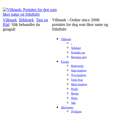
Villmark
Bibliotek
Tips og
Villmark - Online since 2008:
Råd
Slik behandler du
portalen for deg som liker natur og
gnagsår
friluftsliv
Villmark
-
Sidekart
Kontakt oss
Registrer deg
Forum
Kategorier
Siste Innlegg
Nytt Innlegg
Uten Svar
Mine Innlegg
Profil
Regler
Hjelp
Søk
Aktiviteter
Dykking