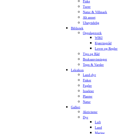
Fiske
Turer
Natur & Villmark
Alt annet
Uhøytidelig
Bibliotek
Oppslagsverk
WIKI
Kjærringråd
Lover og Regler
Tips og Råd
Bruksanvisninger
Tegn & Varsler
Leksikon
Land-dyr
Fisker
Fugler
Insekter
Planter
Natur
Galleri
Aktiviteter
Dyr
Luft
Land
Marine