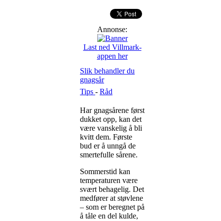
Annonse:
Last ned Villmark-
appen her
Slik behandler du
gnagsår
Tips
-
Råd
Har gnagsårene først
dukket opp, kan det
være vanskelig å bli
kvitt dem. Første
bud er å unngå de
smertefulle sårene.
Sommerstid kan
temperaturen være
svært behagelig. Det
medfører at støvlene
– som er beregnet på
å tåle en del kulde,