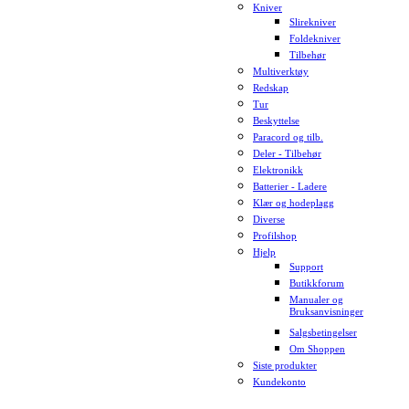
Kniver
Slirekniver
Foldekniver
Tilbehør
Multiverktøy
Redskap
Tur
Beskyttelse
Paracord og tilb.
Deler - Tilbehør
Elektronikk
Batterier - Ladere
Klær og hodeplagg
Diverse
Profilshop
Hjelp
Support
Butikkforum
Manualer og
Bruksanvisninger
Salgsbetingelser
Om Shoppen
Siste produkter
Kundekonto