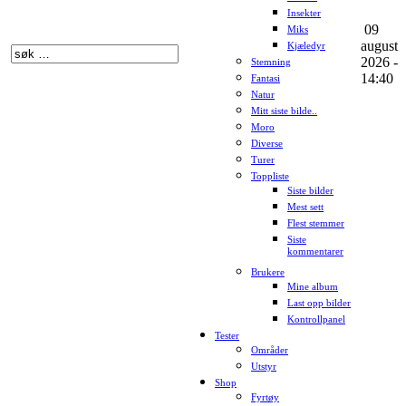
Insekter
09
Miks
august
Kjæledyr
2026 -
Stemning
14:40
Fantasi
Natur
Mitt siste bilde..
Moro
Diverse
Turer
Toppliste
Siste bilder
Mest sett
Flest stemmer
Siste
kommentarer
Brukere
Mine album
Last opp bilder
Kontrollpanel
Tester
Områder
Utstyr
Shop
Fyrtøy