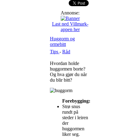
Annonse:
Last ned Villmark-
appen her
Huggorm og
ormebitt
Tips
-
Råd
Hvordan holde
huggormen borte?
Og hva gjør du når
du blir bitt?
Forebygging:
Strø snus
rundt på
steder i leiren
der
huggormen
liker seg.