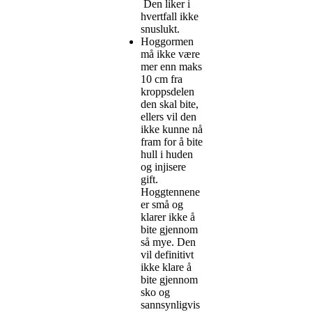
­ Den liker i
hvertfall ikke
snuslukt.
Hoggormen
må ikke være
mer enn maks
10 cm fra
kroppsdelen
den skal bite,
ellers vil den
ikke kunne nå
fram for å bite
hull i huden
og injisere
gift.
Hoggtennene
er små og
klarer ikke å
bite gjennom
så mye. Den
vil definitivt
ikke klare å
bite gjennom
sko og
sannsynligvis