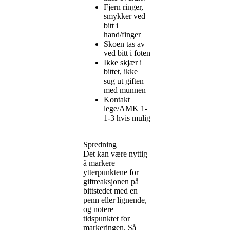
Fjern ringer,
smykker ved
bitt i
hand/finger
Skoen tas av
ved bitt i foten
Ikke skjær i
bittet, ikke
sug ut giften
med munnen
Kontakt
lege/AMK 1-
1-3 hvis mulig
Spredning
Det kan være nyttig
å markere
ytterpunktene for
giftreaksjonen på
bittstedet med en
penn eller lignende,
og notere
tidspunktet for
markeringen. Så