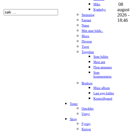
08
Miks
august
Kjæledyr
2026 -
Stemning
18:46
Fantasi
Natur
Mitt siste bilde..
Moro
Diverse
Turer
Toppliste
Siste bilder
Mest sett
Flest stemmer
Siste
kommentarer
Brukere
Mine album
Last opp bilder
Kontrollpanel
Tester
Områder
Utstyr
Shop
Fyrtøy
Kniver