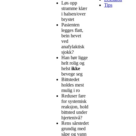
Løs opp
Tips
stramme klær
i halsen/over
brystet
Pasienten
legges flatt,
bein hevet
ved
anafylaktisk
sjokk?
Han bør ligge
helt rolig og
helst
ikke
bevege seg
Bittstedet
holdes mest
mulig i ro
Reduser fare
for systemisk
reaksjon, hold
bittsted under
hjertenivå?
Rens sårstedet
grundig med
såpe og vann