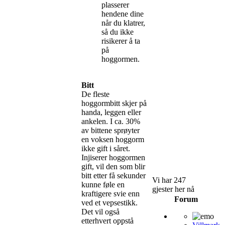
plasserer
hendene dine
når du klatrer,
så du ikke
risikerer å ta
på
hoggormen.
Bitt
De fleste
hoggormbitt skjer på
handa, leggen eller
ankelen. I ca. 30%
av bittene sprøyter
en voksen hoggorm
ikke gift i såret.
Injiserer hoggormen
gift, vil den som blir
bitt etter få sekunder
Vi har 247
kunne føle en
gjester her nå
kraftigere svie enn
Forum
ved et vepsestikk.
Det vil også
etterhvert oppstå