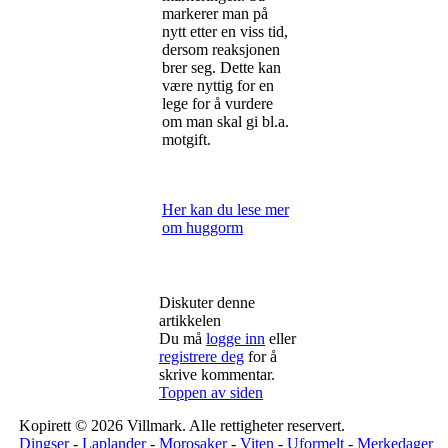
markerer man på
nytt etter en viss tid,
dersom reaksjonen
brer seg. Dette kan
være nyttig for en
lege for å vurdere
om man skal gi bl.a.
motgift.
Her kan du lese mer
om huggorm
Diskuter denne
artikkelen
Du må
logge inn
eller
registrere deg
for å
skrive kommentar.
Toppen av siden
Kopirett © 2026 Villmark. Alle rettigheter reservert.
Dingser
-
Laplander
-
Morosaker
-
Viten
-
Uformelt
-
Merkedager