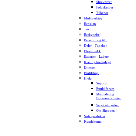
Slirekniver
Foldekniver
Tilbehør
Multiverktøy
Redskap
Tur
Beskyttelse
Paracord og tilb.
Deler - Tilbehør
Elektronikk
Batterier - Ladere
Klær og hodeplagg
Diverse
Profilshop
Hjelp
Support
Butikkforum
Manualer og
Bruksanvisninger
Salgsbetingelser
Om Shoppen
Siste produkter
Kundekonto