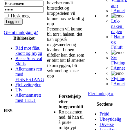
Villmark
hevelser rundt
app
bittstedet og
I
Annet
kroppsdelen vil
Husk meg
kunne hovne kraftig
Luk-
opp.
naken-
Personen vil kunne
dagen
Glemt innlogging?
bli tørr i halsen, det
I
Natur
Biblioteket
kan oppstå
og
magesmerter og
Friluft
Råd mot flått,
kvalme. I noen
knott og mygg
tilfeller kan den som
Sv:
Basic Survival
er blitt bitt få smerter
Flytting
Skills
i korsryggen, bli
I
Annet
Allemanns rett
svimmel og kaste
med
opp
Flytting
FISKESTANG
I
Annet
Fjellvettregler
Ulv
Fler innlegg »
Allemannsrett
Førstehjelp
med TELT
etter
Sections
huggormbitt
RSS
Ro pasienten
Fritid
ned, få han til
Uhøytidelig
å puste
Diverse
rolig/dypt
Leksikon