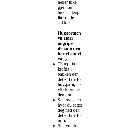
heller ikke
gjennom
bukse utenpå
litt solide
sokker.
Huggormen
vil aldri
angripe
dersom den
har et annet
valg.
Tramp litt
kraftig i
bakken der
det er fare for
hoggorm, det
vil skremme
den bort.
Se nøye etter
hvor du setter
deg ned der
det er fare for
orm.
Se hvor du