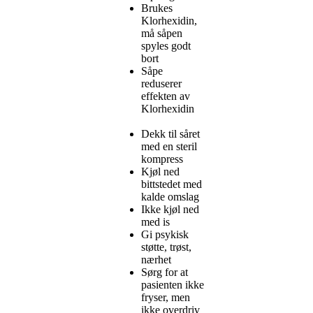
Brukes
Klorhexidin,
må såpen
spyles godt
bort
Såpe
reduserer
effekten av
Klorhexidin
Dekk til såret
med en steril
kompress
Kjøl ned
bittstedet med
kalde omslag
Ikke kjøl ned
med is
Gi psykisk
støtte, trøst,
nærhet
Sørg for at
pasienten ikke
fryser, men
ikke overdriv