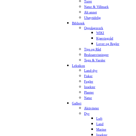
Turer
Natur & Villmark
Alt annet
Uhøytidelig
Bibliotek
Oppslagsverk
WIKI
Kjærringråd
Lover og Regler
Tips og Råd
Bruksanvisninger
Tegn & Varsler
Leksikon
Land-dyr
Fisker
Fugler
Insekter
Planter
Natur
Galleri
Aktiviteter
Dyr
Luft
Land
Marine
Insekter