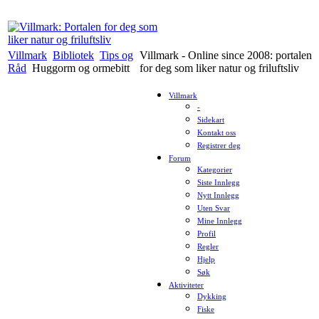
Villmark
Bibliotek
Tips og
Villmark - Online since 2008: portalen
Råd
Huggorm og ormebitt
for deg som liker natur og friluftsliv
Villmark
-
Sidekart
Kontakt oss
Registrer deg
Forum
Kategorier
Siste Innlegg
Nytt Innlegg
Uten Svar
Mine Innlegg
Profil
Regler
Hjelp
Søk
Aktiviteter
Dykking
Fiske