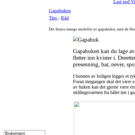
Last ned V
Gapahuken
Tips
-
Råd
Det finnes mange modeller av gapahuker, men de fles
Gapahuken kan du lage av e
fletter inn kvister i. Derett
presenning, bar, never, spon
I bunnen av boligen legges et ty
Foran inngangen skal det være et
av huken kan det gjerne være en
strålingsvarmen fra bålet inn i 