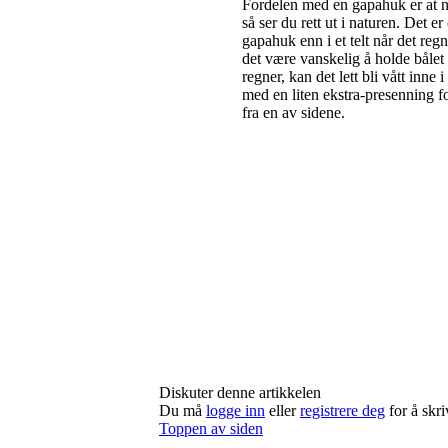
Fordelen med en gapahuk er at 
så ser du rett ut i naturen. Det e
gapahuk enn i et telt når det reg
det være vanskelig å holde bålet
regner, kan det lett bli vått inne
med en liten ekstra-presenning 
fra en av sidene.
Diskuter denne artikkelen
Du må
logge inn
eller
registrere deg
for å skr
Toppen av siden