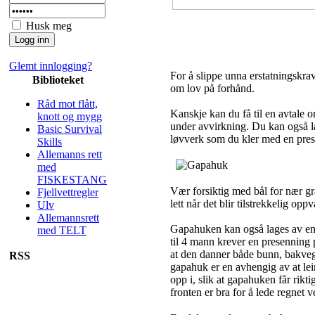
Husk meg
Glemt innlogging?
For å slippe unna erstatningskrav
Biblioteket
om lov på forhånd.
Råd mot flått,
Kanskje kan du få til en avtale o
knott og mygg
under avvirkning. Du kan også
Basic Survival
løvverk som du kler med en pre
Skills
Allemanns rett
med
FISKESTANG
Vær forsiktig med bål for nær gr
Fjellvettregler
lett når det blir tilstrekkelig opp
Ulv
Allemannsrett
Gapahuken kan også lages av en
med TELT
til 4 mann krever en presenning 
at den danner både bunn, bakvegg
RSS
gapahuk er en avhengig av at lei
opp i, slik at gapahuken får rikt
fronten er bra for å lede regnet v