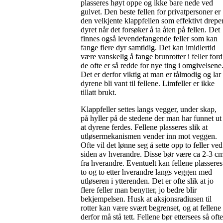
plasseres høyt oppe og ikke bare nede ved
gulvet. Den beste fellen for privatpersoner er
den velkjente klappfellen som effektivt drepe
dyret når det forsøker å ta åten på fellen. Det
finnes også levendefangende feller som kan
fange flere dyr samtidig. Det kan imidlertid
være vanskelig å fange brunrotter i feller ford
de ofte er så redde for nye ting i omgivelsene
Det er derfor viktig at man er tålmodig og lar
dyrene bli vant til fellene. Limfeller er ikke
tillatt brukt.
Klappfeller settes langs vegger, under skap,
på hyller på de stedene der man har funnet ut
at dyrene ferdes. Fellene plasseres slik at
utløsermekanismen vender inn mot veggen.
Ofte vil det lønne seg å sette opp to feller ved
siden av hverandre. Disse bør være ca 2-3 c
fra hverandre. Eventuelt kan fellene plasseres
to og to etter hverandre langs veggen med
utløseren i ytterenden. Det er ofte slik at jo
flere feller man benytter, jo bedre blir
bekjempelsen. Husk at aksjonsradiusen til
rotter kan være svært begrenset, og at fellene
derfor må stå tett. Fellene bør ettersees så ofte