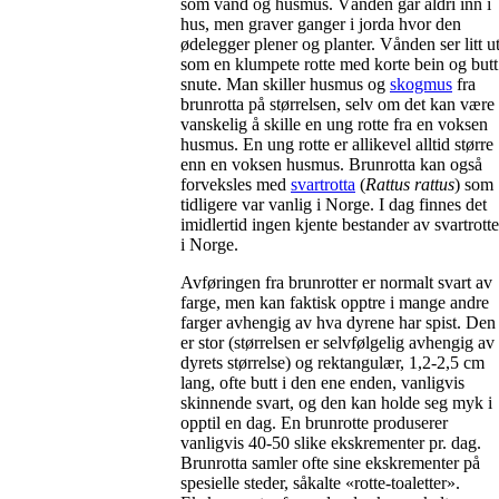
som vånd og husmus. Vånden går aldri inn i
hus, men graver ganger i jorda hvor den
ødelegger plener og planter. Vånden ser litt u
som en klumpete rotte med korte bein og butt
snute. Man skiller husmus og
skogmus
fra
brunrotta på størrelsen, selv om det kan være
vanskelig å skille en ung rotte fra en voksen
husmus. En ung rotte er allikevel alltid større
enn en voksen husmus. Brunrotta kan også
forveksles med
svartrotta
(
Rattus rattus
) som
tidligere var vanlig i Norge. I dag finnes det
imidlertid ingen kjente bestander av svartrotte
i Norge.
Avføringen fra brunrotter er normalt svart av
farge, men kan faktisk opptre i mange andre
farger avhengig av hva dyrene har spist. Den
er stor (størrelsen er selvfølgelig avhengig av
dyrets størrelse) og rektangulær, 1,2-2,5 cm
lang, ofte butt i den ene enden, vanligvis
skinnende svart, og den kan holde seg myk i
opptil en dag. En brunrotte produserer
vanligvis 40-50 slike ekskrementer pr. dag.
Brunrotta samler ofte sine ekskrementer på
spesielle steder, såkalte «rotte-toaletter».