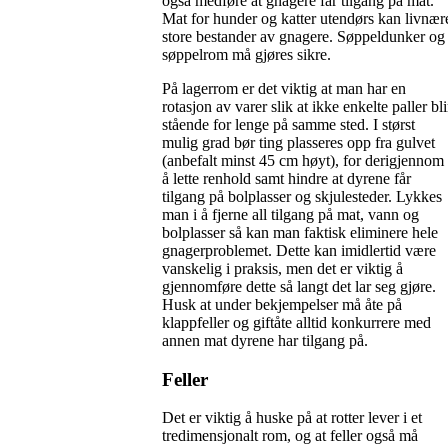
også medføre at gnagere får tilgang på mat.
Mat for hunder og katter utendørs kan livnær
store bestander av gnagere. Søppeldunker og
søppelrom må gjøres sikre.
På lagerrom er det viktig at man har en
rotasjon av varer slik at ikke enkelte paller bli
stående for lenge på samme sted. I størst
mulig grad bør ting plasseres opp fra gulvet
(anbefalt minst 45 cm høyt), for derigjennom
å lette renhold samt hindre at dyrene får
tilgang på bolplasser og skjulesteder. Lykkes
man i å fjerne all tilgang på mat, vann og
bolplasser så kan man faktisk eliminere hele
gnagerproblemet. Dette kan imidlertid være
vanskelig i praksis, men det er viktig å
gjennomføre dette så langt det lar seg gjøre.
Husk at under bekjempelser må åte på
klappfeller og giftåte alltid konkurrere med
annen mat dyrene har tilgang på.
Feller
Det er viktig å huske på at rotter lever i et
tredimensjonalt rom, og at feller også må