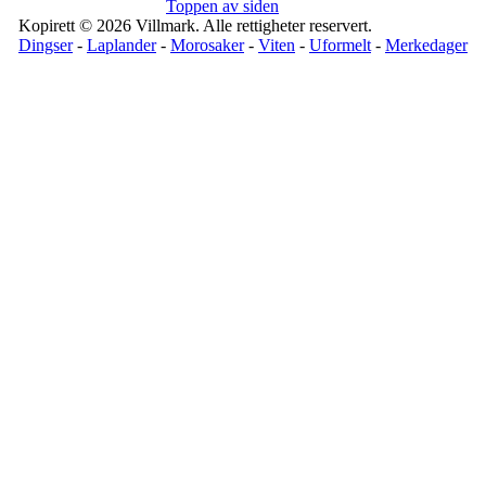
Toppen av siden
Kopirett © 2026 Villmark. Alle rettigheter reservert.
Dingser
-
Laplander
-
Morosaker
-
Viten
-
Uformelt
-
Merkedager