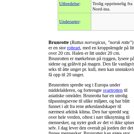
Utbredelse
:
Trolig opprinnelig fra
Nord-ina.
Underarter
:
Brunrotte
(
Rattus norvegicus, "norsk rotte"
)
er en stor
rotteart
, med en kroppslengde på lit
over 20 cm. Halen er litt under 20 cm.
Brunrotten er mørkebrun på ryggen, lysere p
sidene og gråhvit på magen. Den får vanligvi
seks til åtte unger pr. kull, men kan unntaksvi
få opp til 20 unger.
Brunrotten spredte seg i Europa under
middelalderen, og fortrengte
svartrotten
til
asiatiske områder. Brunrotta har en utrolig
tilpasningsevne til ulike miljøer, og har blitt
funnet i alt fra rene ørkenlandskaper til
nærmest arktisk klima. Den har spredd seg
over hele verden, oftest i nær tilknytning til
mennesker, og nyter godt av det vi ikke spise
selv. I dag lever den overalt på jorden der det
finnes mennesker. Brunrotter kan gjøre stor