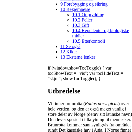
9
Forebygging og sikring
10
Bekjempelse
10.1
Opprydding
10.2
Feller
10.3
Gift
10.4
Repellenter og biologiske
midler
10.5
Etterkontroll
11
Se også
12
Kilde
13
Eksterne lenker
if (window.showTocToggle) { var
tocShowText = "vis"; var tocHideText =
"skjul"; showTocToggle(); }
Utbredelse
Vi finner brunrotta (
Rattus norvegicus
) over
hele verden, og den er også meget vanlig i
store deler av Norge (derav sitt latinske navn)
Den lever spesielt i tilknytning til mennesker.
Brunrotta kommer sannsynligvis fra området
rundt Det kaspiske hav i Asia. I Norge finner