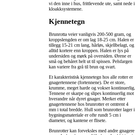
vi den inne i hus, frittlevende ute, samt nede i
kloakksystemene.
Kjennetegn
Brunrotta veier vanligvis 200-500 gram, og
kroppslengden er om lag 18-25 cm. Halen er 
tillegg 15-21 cm lang, hårløs, skjellbelagt, og
alltid kortere enn kroppen. Halen er lys på
undersiden og mørk på oversiden. Ørene er
små og behåret helt ut til spissen. Pelsfargen
kan variere fra grå til brun og svart.
Et karakteristisk kjennetegn hos alle rotter er
gnagertennene (fortennene). De er store,
krumme, meget harde og vokser kontinuerlig
Tennene er skarpe og slipes kontinuerlig mot
hverandre når dyret gnager. Merker etter
gnagertennene hos brunrotter er omtrent 4
mm i total bredde. Hull som brunrotter lager i
bygningsmateriale er ofte rundt 5 cm i
diameter, og kantene er flisete.
Brunrotter kan forveksles med andre gnagere