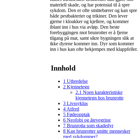
materiell skade, og har potensial til å spre
sykdom. Den er ofte smittebærer og kan spre
både pestbakterier og trikiner. Den lever
gjerne i kloakker og kjellere, og kommer
iblant inn i hus via avløp. Den beste
forebyggingen mot brunrotter er å fjerne
tilgang på mat, samt sikre bygningen slik at
ikke dyrene kommer inn. Dyr som kommer
inn i hus kan ofte bekjempes med klappfeller.
Innhold
1
Utbredelse
2
Kjennetegn
2.1
Noen karakteristiske
kjennetegn hos brunrotte
3
Livssyklus
4
Atferd
5
Fødeopptak
6
Neofobi og åtevegring
7
Brunrotta som skadedyr
8
Kan brunrotter smitte mennesker
med sykdommer?