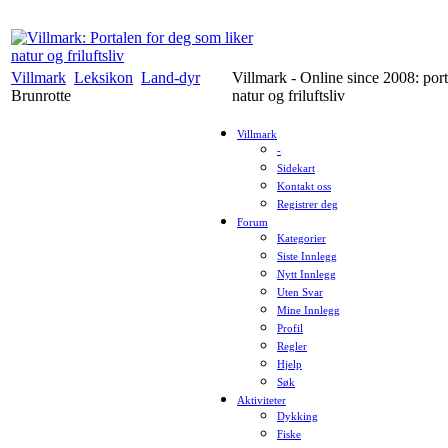
Villmark
Leksikon
Land-dyr
Villmark - Online since 2008: port
Brunrotte
natur og friluftsliv
Villmark
-
Sidekart
Kontakt oss
Registrer deg
Forum
Kategorier
Siste Innlegg
Nytt Innlegg
Uten Svar
Mine Innlegg
Profil
Regler
Hjelp
Søk
Aktiviteter
Dykking
Fiske