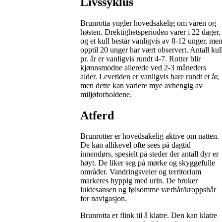
Livssyklus
Brunrotta yngler hovedsakelig om våren og
høsten. Drektighetsperioden varer i 22 dager,
og et kull består vanligvis av 8-12 unger, me
opptil 20 unger har vært observert. Antall kul
pr. år er vanligvis rundt 4-7. Rotter blir
kjønnsmodne allerede ved 2-3 måneders
alder. Levetiden er vanligvis bare rundt et år,
men dette kan variere mye avhengig av
miljøforholdene.
Atferd
Brunrotter er hovedsakelig aktive om natten.
De kan allikevel ofte sees på dagtid
innendørs, spesielt på steder der antall dyr er
høyt. De liker seg på mørke og skyggefulle
områder. Vandringsveier og territorium
markeres hyppig med urin. De bruker
luktesansen og følsomme værhår/kroppshår
for navigasjon.
Brunrotta er flink til å klatre. Den kan klatre