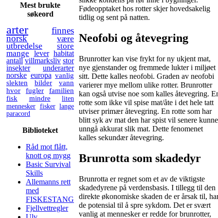
Mest brukte
Fødeopptaket hos rotter skjer hovedsakelig
søkeord
tidlig og sent på natten.
arter
finnes
Neofobi og åtevegring
norsk
være
utbredelse
store
mange
lever
habitat
Brunrotter kan vise frykt for ny ukjent mat,
antall
villmarksliv
stor
nye gjenstander og fremmede lukter i miljøet
insekter
underarter
norske
europa
vanlig
sitt. Dette kalles neofobi. Graden av neofobi
slekten
bilder
vann
varierer mye mellom ulike rotter. Brunrotter
hvor
fugler
familien
kan også utvise noe som kalles åtevegring. E
fisk
mindre
liten
rotte som ikke vil spise mat/åte i det hele tatt
mennesker
fisker
lange
utviser primær åtevegring. En rotte som har
paracord
blitt syk av mat den har spist vil senere kunne
unngå akkurat slik mat. Dette fenomenet
Biblioteket
kalles sekundær åtevegring.
Råd mot flått,
knott og mygg
Brunrotta som skadedyr
Basic Survival
Skills
Brunrotta er regnet som et av de viktigste
Allemanns rett
skadedyrene på verdensbasis. I tillegg til den
med
direkte økonomiske skaden de er årsak til, ha
FISKESTANG
de potensial til å spre sykdom. Det er svært
Fjellvettregler
vanlig at mennesker er redde for brunrotter,
Ulv