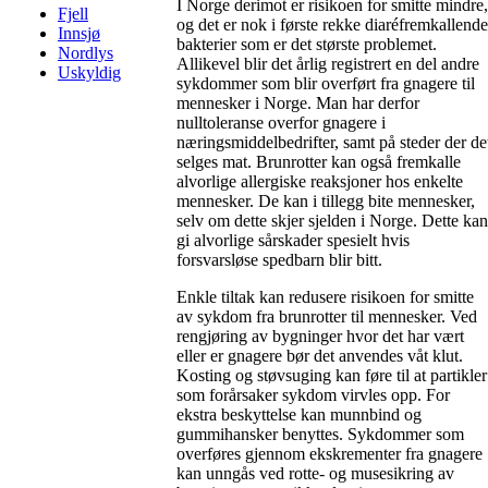
I Norge derimot er risikoen for smitte mindre,
Fjell
og det er nok i første rekke diaréfremkallende
Innsjø
bakterier som er det største problemet.
Nordlys
Allikevel blir det årlig registrert en del andre
Uskyldig
sykdommer som blir overført fra gnagere til
mennesker i Norge. Man har derfor
nulltoleranse overfor gnagere i
næringsmiddelbedrifter, samt på steder der de
selges mat. Brunrotter kan også fremkalle
alvorlige allergiske reaksjoner hos enkelte
mennesker. De kan i tillegg bite mennesker,
selv om dette skjer sjelden i Norge. Dette kan
gi alvorlige sårskader spesielt hvis
forsvarsløse spedbarn blir bitt.
Enkle tiltak kan redusere risikoen for smitte
av sykdom fra brunrotter til mennesker. Ved
rengjøring av bygninger hvor det har vært
eller er gnagere bør det anvendes våt klut.
Kosting og støvsuging kan føre til at partikler
som forårsaker sykdom virvles opp. For
ekstra beskyttelse kan munnbind og
gummihansker benyttes. Sykdommer som
overføres gjennom ekskrementer fra gnagere
kan unngås ved rotte- og musesikring av