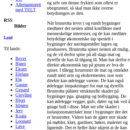
og selv om denne frykten som oftest er
Allemannsrett
ubegrunnet, så skal man ikke overse
med TELT
betydningen av den.
RSS
Når brunrotta lever i og rundt bygninger
Bilder
medfører det nesten alltid konflikter med
menneskelige interesser, og de kan medføre
Land
betydelige økonomiske tap spesielt i
bygninger der næringsmidler lagres og
Til lands:
produseres. Brunrotta spiser nesten alt mulig,
og de vil derfor spise på all slags mat og
Bever
dyrefôr de kan få tilgang til. Man har derfor e
Bjørn
direkte økonomisk tap på grunn av hva de
Ekorn
spiser. I tillegg forurenser de mat og området
Elefant
rundt med urin og ekskrementer, noe som
Elg
direkte kan ødelegge varene. De kan også
Gaupe
ødelegge innpakninger for mat og dyrefôr.
Gepard
Brunrotta påfører strukturelle skader på
Grevling
bygninger pga. gnaging og bolbygging. De
Hjort
kan ødelegge vegger, gulv, dører og tak ved 
Isbjørn
gnage hull i disse. Man ser ofte skader i
Jerv
isolasjonsmaterialer inne i bygninger der det
Koala
er brunrotter. Videre kan de gjøre stor skade
Leopard
på møbler, klær, gardiner, bøker, malerier og
Løve
lignende. Det er heller ikke ukjent at de kan