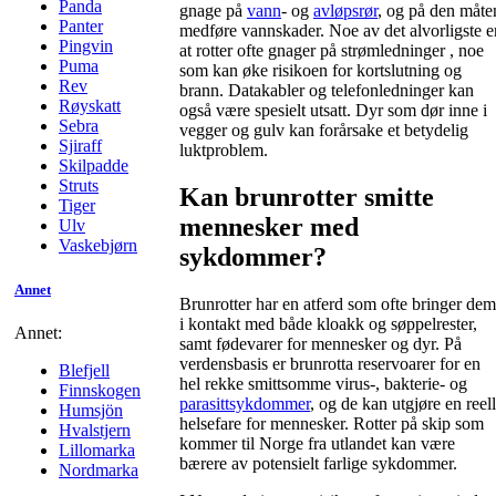
Panda
gnage på
vann
- og
avløpsrør
, og på den måte
Panter
medføre vannskader. Noe av det alvorligste e
Pingvin
at rotter ofte gnager på strømledninger , noe
Puma
som kan øke risikoen for kortslutning og
Rev
brann. Datakabler og telefonledninger kan
Røyskatt
også være spesielt utsatt. Dyr som dør inne i
Sebra
vegger og gulv kan forårsake et betydelig
Sjiraff
luktproblem.
Skilpadde
Struts
Kan brunrotter smitte
Tiger
mennesker med
Ulv
Vaskebjørn
sykdommer?
Annet
Brunrotter har en atferd som ofte bringer dem
i kontakt med både kloakk og søppelrester,
Annet:
samt fødevarer for mennesker og dyr. På
verdensbasis er brunrotta reservoarer for en
Blefjell
hel rekke smittsomme virus-, bakterie- og
Finnskogen
parasittsykdommer
, og de kan utgjøre en reell
Humsjön
helsefare for mennesker. Rotter på skip som
Hvalstjern
kommer til Norge fra utlandet kan være
Lillomarka
bærere av potensielt farlige sykdommer.
Nordmarka