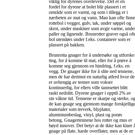
viktig for dyrenes overlevelse. Det er en
fordel for dyrene at bolet blir plassert i et
område som er varmt, og som i tillegg er i
nærheten av mat og vann. Man kan ofte finn
rottebol i vegger, gulv, tak, under søppel og
skrot, under maskiner som avgir varme, unde
paller og lignende. Brunrotter graver også oft
bol utendørs under f.eks. containere som er
plassert på bakken.
Brunrotta gnager for å undersøke og utforske
ting, for å komme til mat, eller for å prøve å
komme seg gjennom en hindring, f.eks. en
vegg. De gnager ikke for å slite ned tennene,
men de har derimot en naturlig atferd hvor de
er avhengig av tenner som vokser
kontinuerlig, for ellers ville tannsettet blitt
raskt nedslitt. Dyrene gnager i opptil 2% av
sin våkne tid. Tennene er skarpe og sterke, o
de kan gnage seg gjennom mange forskjellig
materialer som treverk, blyplater,
aluminiumbeslag, vinyl, plast og porøs
betong. Gnagertennene hos rotter og mus er
bøyd innover. Det betyr at de ikke kan klare 
gnage på flate, harde overflater, men at de er