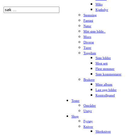
Miks
Kjæledyr
Stemning
Fantasi
Natur
Mitt siste bilde..
Moro
Diverse
Turer
Toppliste
Siste bilder
Mest sett
Flest stemmer
Siste kommentarer
Brukere
Mine album
Last opp bilder
Kontrollpanel
Tester
Områder
Utstyr
Shop
Fyrtøy
Kniver
Slirekniver