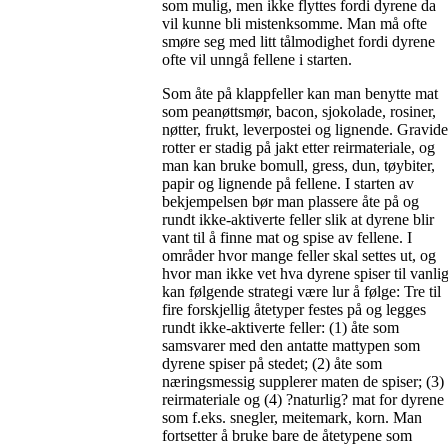
som mulig, men ikke flyttes fordi dyrene da
vil kunne bli mistenksomme. Man må ofte
smøre seg med litt tålmodighet fordi dyrene
ofte vil unngå fellene i starten.
Som åte på klappfeller kan man benytte mat
som peanøttsmør, bacon, sjokolade, rosiner,
nøtter, frukt, leverpostei og lignende. Gravide
rotter er stadig på jakt etter reirmateriale, og
man kan bruke bomull, gress, dun, tøybiter,
papir og lignende på fellene. I starten av
bekjempelsen bør man plassere åte på og
rundt ikke-aktiverte feller slik at dyrene blir
vant til å finne mat og spise av fellene. I
områder hvor mange feller skal settes ut, og
hvor man ikke vet hva dyrene spiser til vanlig
kan følgende strategi være lur å følge: Tre til
fire forskjellig åtetyper festes på og legges
rundt ikke-aktiverte feller: (1) åte som
samsvarer med den antatte mattypen som
dyrene spiser på stedet; (2) åte som
næringsmessig supplerer maten de spiser; (3)
reirmateriale og (4) ?naturlig? mat for dyrene
som f.eks. snegler, meitemark, korn. Man
fortsetter å bruke bare de åtetypene som