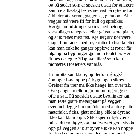
og på steder som er spesielt utsatt for gnagere
kan metallbeslag festes nederst på dørene for
å hindre at dyrene gnager seg gjennom. Alle
vegger må være fri for hull og sprekker.
Rørgjennomføringer sikres med betong,
spesiallaget tettepasta eller galvaniserte plater,
og sluk tettes med rist. Kjellergulv bør være
støpt. I områder med mye rotter i kloakknette
kan man enkelte ganger oppleve at rotter får
tilgang på bygninger gjennom toaletter. Her
finnes det egne ?flappventiler? som kan
monteres i toalettets vannlås.
Brunrotta kan klatre, og derfor må også
åpninger høyt oppe på bygningen sikres.
Greiner fra trær må ikke henge inn over tak.
Overgangen mellom grunnmur og vegg er
ofte utsatt. På spesielt utsatte bygninger kan
man feste glatte metallplater på veggen,
eventuelt legge inn områder med andre glatte
materialer, f.eks. glatt maling, slik at dyrene
ikke kan klatre opp. Slike sperrer bør være
minst 40 cm høye, og må festes et godt stykk
opp på veggen slik at dyrene ikke kan hoppe
fra bakken og over dem. Rotter kan også