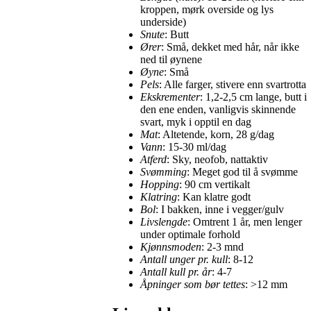
kroppen, mørk overside og lys
underside)
Snute
: Butt
Ører
: Små, dekket med hår, når ikke
ned til øynene
Øyne
: Små
Pels
: Alle farger, stivere enn svartrotta
Ekskrementer
: 1,2-2,5 cm lange, butt i
den ene enden, vanligvis skinnende
svart, myk i opptil en dag
Mat
: Altetende, korn, 28 g/dag
Vann
: 15-30 ml/dag
Atferd
: Sky, neofob, nattaktiv
Svømming
: Meget god til å svømme
Hopping
: 90 cm vertikalt
Klatring
: Kan klatre godt
Bol
: I bakken, inne i vegger/gulv
Livslengde
: Omtrent 1 år, men lenger
under optimale forhold
Kjønnsmoden
: 2-3 mnd
Antall unger pr. kull
: 8-12
Antall kull pr. år
: 4-7
Åpninger som bør tettes
: >12 mm