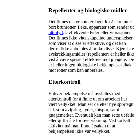
Repellenter og biologiske midler
Det finnes utstyr som er laget for å skremme
bort brunrotter, f.eks. apparater som sender ut
ultralyd
, lavfrekvente lyder eller vibrasjoner.
Det finnes ikke vitenskapelige undersøkelser
som viser at disse er effektive, og det kan
derfor ikke anbefales å bruke disse. Kjemiske
avskrekkingsmidler (repellenter) er heller ikk
vist å være spesielt effektive mot gnagere. De
er heller ingen biologiske bekjempelsestiltak
mot rotter som kan anbefales.
Etterkontroll
Enhver bekjempelse må avsluttes med
etterkontroll for å finne ut om arbeidet har
vært vellykket. Man ser da etter nye sportegn
slik som avføring, lyder, fotspor, samt
gnagemerker. Eventuelt kan man sette ut felle
eller giftfri åte for overvåkning. Ved fortsatt
aktivitet må man finne årsaken til at
bekjempelsen ikke var vellykket.