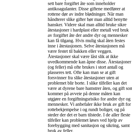
sett bare forgiftet åte som inneholder
antikoagulanter. Disse giftene medfører at
rottene dør av indre blødninger. Når man
håndterer slike gifter bør man alltid benytte
hansker. Videre skal man alltid bruke sikre
åtestasjoner i hardplast eller metall ved bruk
av forgiftet åte der andre dyr og mennesker
kan få tilgang. Hvis mulig skal åten festes
inne i åtestasjonen. Selve åtestasjonen må
være festet til bakken eller veggen.
Åtestasjoner skal være låst slik at ikke
uvedkommende kan åpne disse. Åtestasjoner
(og feller) må ofte brukes i stort antall og
plasseres tett. Ofte kan man se at gift
forsvinner fra slike åtestasjoner uten at
problemet blir borte. I slike tilfeller kan det
være at dyrene bare hamstrer åten, og gift so
kommer på avveie på denne måten kan
utgjøre en forgiftningsrisiko for andre dyr og
mennesker. Vi anbefaler ikke bruk av gift for
rottebekjempelse i og rundt boliger, og på
steder der det er barn tilstede. I de aller fleste
tilfeller kan problemet løses ved hjelp av
forebygging med sanitasjon og sikring, samt
bruk av feller.