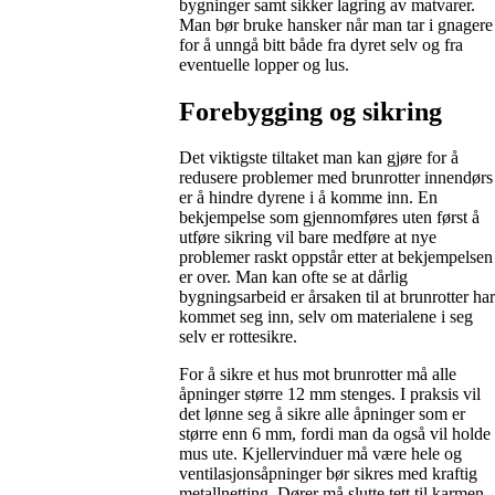
bygninger samt sikker lagring av matvarer.
Man bør bruke hansker når man tar i gnagere
for å unngå bitt både fra dyret selv og fra
eventuelle lopper og lus.
Forebygging og sikring
Det viktigste tiltaket man kan gjøre for å
redusere problemer med brunrotter innendørs
er å hindre dyrene i å komme inn. En
bekjempelse som gjennomføres uten først å
utføre sikring vil bare medføre at nye
problemer raskt oppstår etter at bekjempelsen
er over. Man kan ofte se at dårlig
bygningsarbeid er årsaken til at brunrotter har
kommet seg inn, selv om materialene i seg
selv er rottesikre.
For å sikre et hus mot brunrotter må alle
åpninger større 12 mm stenges. I praksis vil
det lønne seg å sikre alle åpninger som er
større enn 6 mm, fordi man da også vil holde
mus ute. Kjellervinduer må være hele og
ventilasjonsåpninger bør sikres med kraftig
metallnetting. Dører må slutte tett til karmen,