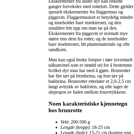
Ekskrementer fra andre dyr kan enkelte
ganger forveksles med rottelort. Dette gjelder
spesielt ekskrementer fra flaggermus og
piggsvin. Flaggermuslort er betydelig mindre
og inneholder bare insektrester, og den
smuldrer lett opp om man tar på den.
Ekskrementer fra piggsvin er normalt mye
større enn dem fra rotter, og de inneholder
bare insektrester, litt plantemateriale og ofte
sandkorn.
Man kan også bruke fotspor i støv (eventuelt
talkum/mel som er strødd ut) for å bestemme
hvilket dyr man har med å gjøre. Brunrotter
har fire tær på frembeina, og fem tær på
bakbeina. Brunrotter etterlater et 2,0-2,5 cm
langt avtrykk av bakfoten, og ofte lager de
slepespor av halen mellom fotavtrykkene.
Noen karakteristiske kjennetegn
hos brunrotte
Vekt
: 200-500 g
Lengde (kropp)
: 18-25 cm
Lengde (hale)
: 15-21 cm (kortere enn