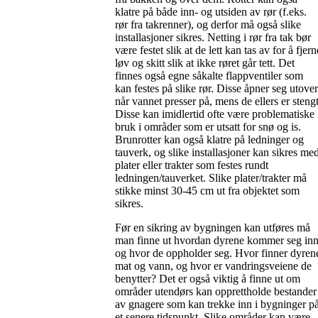
klatre på både inn- og utsiden av rør (f.eks.
rør fra takrenner), og derfor må også slike
installasjoner sikres. Netting i rør fra tak bør
være festet slik at de lett kan tas av for å fjern
løv og skitt slik at ikke røret går tett. Det
finnes også egne såkalte flappventiler som
kan festes på slike rør. Disse åpner seg utover
når vannet presser på, mens de ellers er stengt
Disse kan imidlertid ofte være problematiske 
bruk i områder som er utsatt for snø og is.
Brunrotter kan også klatre på ledninger og
tauverk, og slike installasjoner kan sikres me
plater eller trakter som festes rundt
ledningen/tauverket. Slike plater/trakter må
stikke minst 30-45 cm ut fra objektet som
sikres.
Før en sikring av bygningen kan utføres må
man finne ut hvordan dyrene kommer seg in
og hvor de oppholder seg. Hvor finner dyren
mat og vann, og hvor er vandringsveiene de
benytter? Det er også viktig å finne ut om
områder utendørs kan opprettholde bestander
av gnagere som kan trekke inn i bygninger p
et senere tidspunkt. Slike områder kan være