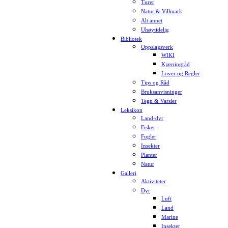
Turer
Natur & Villmark
Alt annet
Uhøytidelig
Bibliotek
Oppslagsverk
WIKI
Kjærringråd
Lover og Regler
Tips og Råd
Bruksanvisninger
Tegn & Varsler
Leksikon
Land-dyr
Fisker
Fugler
Insekter
Planter
Natur
Galleri
Aktiviteter
Dyr
Luft
Land
Marine
Insekter