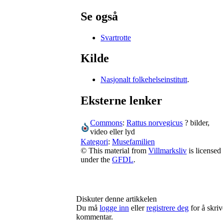
Se også
Svartrotte
Kilde
Nasjonalt folkehelseinstitutt
.
Eksterne lenker
Commons
:
Rattus norvegicus
? bilder,
video eller lyd
Kategori
:
Musefamilien
© This material from
Villmarksliv
is licensed
under the
GFDL
.
Diskuter denne artikkelen
Du må
logge inn
eller
registrere deg
for å skriv
kommentar.