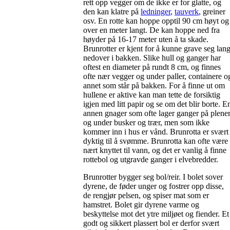
rett opp vegger om de ikke er for glatte, og
den kan klatre på
ledninger
,
tauverk
, greiner
osv. En rotte kan hoppe opptil 90 cm høyt og
over en meter langt. De kan hoppe ned fra
høyder på 16-17 meter uten å ta skade.
Brunrotter er kjent for å kunne grave seg lang
nedover i bakken. Slike hull og ganger har
oftest en diameter på rundt 8 cm, og finnes
ofte nær vegger og under paller, containere o
annet som står på bakken. For å finne ut om
hullene er aktive kan man tette de forsiktig
igjen med litt papir og se om det blir borte. E
annen gnager som ofte lager ganger på plene
og under busker og trær, men som ikke
kommer inn i hus er vånd. Brunrotta er svært
dyktig til å svømme. Brunrotta kan ofte være
nært knyttet til vann, og det er vanlig å finne
rottebol og utgravde ganger i elvebredder.
Brunrotter bygger seg bol/reir. I bolet sover
dyrene, de føder unger og fostrer opp disse,
de rengjør pelsen, og spiser mat som er
hamstret. Bolet gir dyrene varme og
beskyttelse mot det ytre miljøet og fiender. Et
godt og sikkert plassert bol er derfor svært