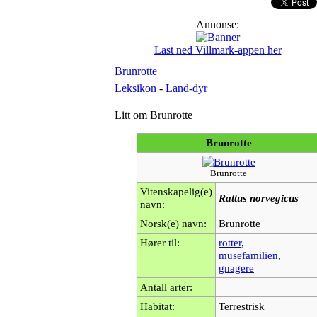
Annonse:
Last ned Villmark-appen her
Brunrotte
Leksikon
-
Land-dyr
Litt om Brunrotte
Brunrotte
Brunrotte
Vitenskapelig(e)
Rattus norvegicus
navn:
Norsk(e) navn:
Brunrotte
Hører til:
rotter
,
musefamilien
,
gnagere
Antall arter:
Habitat:
Terrestrisk