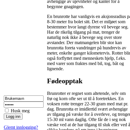
avhengige av ujevnheter og kanter for å
begynne gnagingen.
En brunrotte har vanligvis en aksjonsradius p
8-30 meter fra bolet sitt. Det er miljøet som
bestemmer hvor langt dyrene vil bevege seg.
Har de rikelig tilgang på mat, trenger de
naturlig nok ikke å bevege seg over store
avstander. Der matmangelen blir stor kan
brunrotta foreta vandringer på hundrevis av
meter, enkelte ganger kilometervis. Rotter bli
også forflyttet med menneskets hjelp, f.eks.
med varer som fraktes med bil, tog, båt og
lignende.
Fødeopptak
Brunrotter er regnet som altetende, selv om
frø og korn ofte ser ut til å foretrekkes. En
voksen rotte trenger 22-30 gram med mat pr.
dag. Brunrotta er imidlertid svært avhengige
Husk meg
av tilgang på væske for å overleve, og trenge
15-30 ml vann daglig. Ofte får de i seg nok
væske ved at de har tilgang til sluk eller ved 
Glemt innlogging?
slikke kondens på rør inne i bygninger.