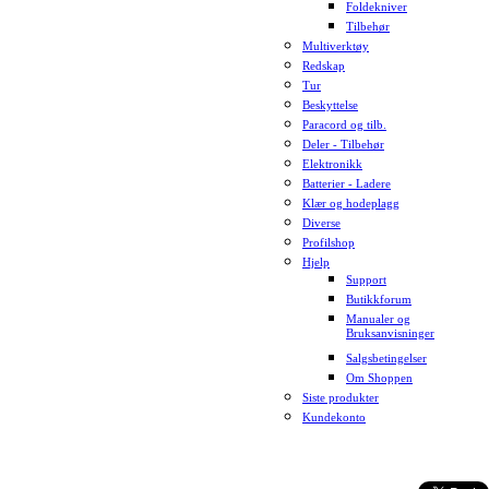
Foldekniver
Tilbehør
Multiverktøy
Redskap
Tur
Beskyttelse
Paracord og tilb.
Deler - Tilbehør
Elektronikk
Batterier - Ladere
Klær og hodeplagg
Diverse
Profilshop
Hjelp
Support
Butikkforum
Manualer og
Bruksanvisninger
Salgsbetingelser
Om Shoppen
Siste produkter
Kundekonto