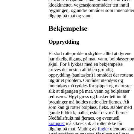
kloakknettet, vegetasjonsområder tett inntil
bygningen, og andre områder som inneholde
tilgang på mat og vann.
Bekjempelse
Opprydding
Et stort rotteproblem skyldes alltid at dyrene
har rikelig tilgang på mat, vann, bolplasser o
skjul. For å lykkes med en bekjempelse
kreves det nesten alltid en grundig
opprydding (sanitasjon) i området der rottene
utgjør et problem. Området utendørs og
innendørs må ryddes for søppel og matrester
slik at tilgangen på mat, vann og bolplasser
reduseres. Høyt gress og busker tett inntil
bygninger må holdes nede eller fjernes. Alt
som kan gi rotter bolplass, f.eks. stabler med
gamle bildekk, paller, esker osv må fjernes.
Nedfallsfrukt må fjernes, og eventuell
kompost
må sikres slik at rotter ikke får
tilgang på mat. Mating av
fugler
utendørs ka