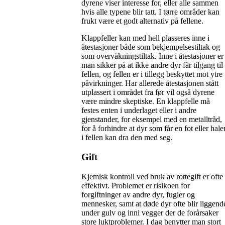
dyrene viser interesse for, eller alle sammen
hvis alle typene blir tatt. I tørre områder kan
frukt være et godt alternativ på fellene.
Klappfeller kan med hell plasseres inne i
åtestasjoner både som bekjempelsestiltak og
som overvåkningstiltak. Inne i åtestasjoner er
man sikker på at ikke andre dyr får tilgang til
fellen, og fellen er i tillegg beskyttet mot ytre
påvirkninger. Har allerede åtestasjonen stått
utplassert i området fra før vil også dyrene
være mindre skeptiske. En klappfelle må
festes enten i underlaget eller i andre
gjenstander, for eksempel med en metalltråd,
for å forhindre at dyr som får en fot eller hale
i fellen kan dra den med seg.
Gift
Kjemisk kontroll ved bruk av rottegift er ofte
effektivt. Problemet er risikoen for
forgiftninger av andre dyr, fugler og
mennesker, samt at døde dyr ofte blir liggend
under gulv og inni vegger der de forårsaker
store luktproblemer. I dag benytter man stort