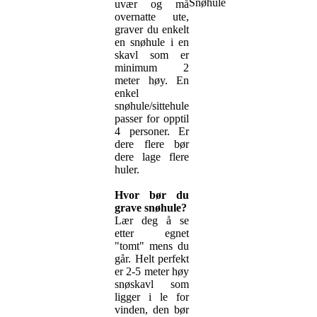
Snøhule
uvær og må
overnatte ute,
graver du enkelt
en snøhule i en
skavl som er
minimum 2
meter høy. En
enkel
snøhule/sittehule
passer for opptil
4 personer. Er
dere flere bør
dere lage flere
huler.
Hvor bør du
grave snøhule?
Lær deg å se
etter egnet
"tomt" mens du
går. Helt perfekt
er 2-5 meter høy
snøskavl som
ligger i le for
vinden, den bør