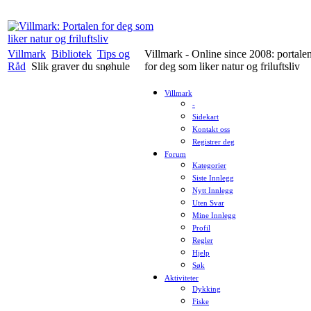
Villmark
Bibliotek
Tips og
Villmark - Online since 2008: portale
Råd
Slik graver du snøhule
for deg som liker natur og friluftsliv
Villmark
-
Sidekart
Kontakt oss
Registrer deg
Forum
Kategorier
Siste Innlegg
Nytt Innlegg
Uten Svar
Mine Innlegg
Profil
Regler
Hjelp
Søk
Aktiviteter
Dykking
Fiske