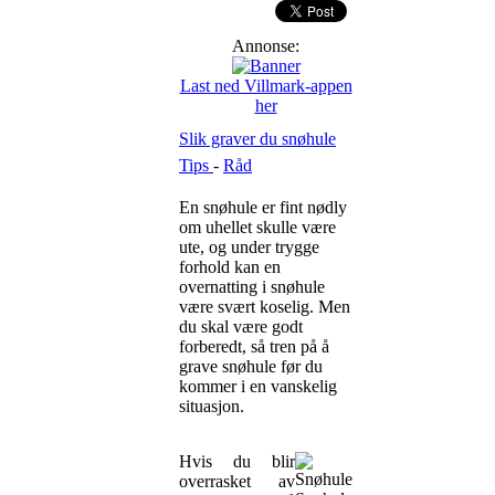
Annonse:
Last ned Villmark-appen
her
Slik graver du snøhule
Tips
-
Råd
En snøhule er fint nødly
om uhellet skulle være
ute, og under trygge
forhold kan en
overnatting i snøhule
være svært koselig. Men
du skal være godt
forberedt, så tren på å
grave snøhule før du
kommer i en vanskelig
situasjon.
Hvis du blir
overrasket av