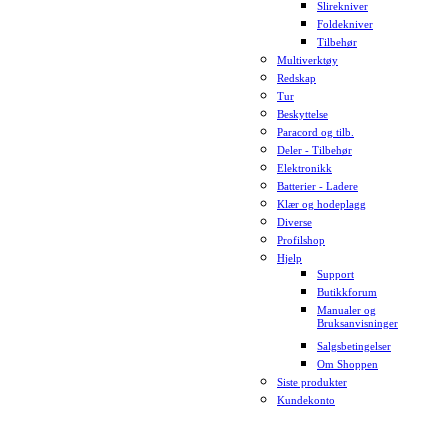
Slirekniver
Foldekniver
Tilbehør
Multiverktøy
Redskap
Tur
Beskyttelse
Paracord og tilb.
Deler - Tilbehør
Elektronikk
Batterier - Ladere
Klær og hodeplagg
Diverse
Profilshop
Hjelp
Support
Butikkforum
Manualer og
Bruksanvisninger
Salgsbetingelser
Om Shoppen
Siste produkter
Kundekonto