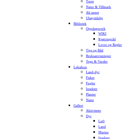
Turer
Natur & Villmark
Alt annet
Uhøytidelig
Bibliotek
Oppslagsverk
WIKI
Kjærringråd
Lover og Regler
Tips og Råd
Bruksanvisninger
Tegn & Varsler
Leksikon
Land-dyr
Fisker
Fugler
Insekter
Planter
Natur
Galleri
Aktiviteter
Dyr
Luft
Land
Marine
Insekter