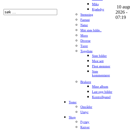
Miks
10 aug
Kjæledyr
2026 -
Stemning
07:19
Fantasi
Natur
Mitt siste bilde..
Moro
Diverse
Turer
Toppliste
Siste bilder
Mest sett
Flest stemmer
Siste
kommentarer
Brukere
Mine album
Last opp bilder
Kontrollpanel
Tester
Områder
Utstyr
Shop
Fyrtøy
Kniver