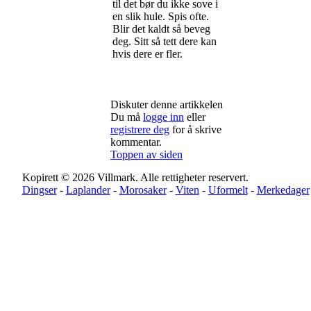
til det bør du ikke sove i
en slik hule. Spis ofte.
Blir det kaldt så beveg
deg. Sitt så tett dere kan
hvis dere er fler.
Diskuter denne artikkelen
Du må
logge inn
eller
registrere deg
for å skrive
kommentar.
Toppen av siden
Kopirett © 2026 Villmark. Alle rettigheter reservert.
Dingser
-
Laplander
-
Morosaker
-
Viten
-
Uformelt
-
Merkedager