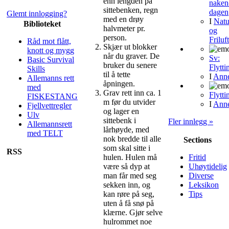
enn lengden på
naken
sittebenken, regn
dagen
Glemt innlogging?
med en drøy
I
Natu
Biblioteket
halvmeter pr.
og
person.
Friluft
Råd mot flått,
Skjær ut blokker
knott og mygg
når du graver. De
Sv:
Basic Survival
bruker du senere
Flytti
Skills
til å tette
I
Ann
Allemanns rett
åpningen.
med
Grav rett inn ca. 1
Flytti
FISKESTANG
m før du utvider
I
Ann
Fjellvettregler
og lager en
Ulv
sittebenk i
Fler innlegg »
Allemannsrett
lårhøyde, med
med TELT
nok bredde til alle
Sections
som skal sitte i
RSS
hulen. Hulen må
Fritid
være så dyp at
Uhøytidelig
man får med seg
Diverse
sekken inn, og
Leksikon
kan røre på seg,
Tips
uten å få snø på
klærne. Gjør selve
hulrommet noe