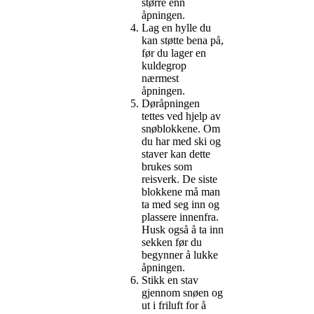
større enn
åpningen.
Lag en hylle du
kan støtte bena på,
før du lager en
kuldegrop
nærmest
åpningen.
Døråpningen
tettes ved hjelp av
snøblokkene. Om
du har med ski og
staver kan dette
brukes som
reisverk. De siste
blokkene må man
ta med seg inn og
plassere innenfra.
Husk også å ta inn
sekken før du
begynner å lukke
åpningen.
Stikk en stav
gjennom snøen og
ut i friluft for å