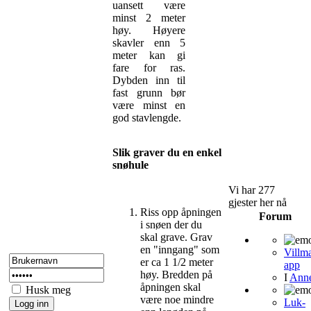
uansett være
minst 2 meter
høy. Høyere
skavler enn 5
meter kan gi
fare for ras.
Dybden inn til
fast grunn bør
være minst en
god stavlengde.
Slik graver du en enkel
snøhule
Vi har 277
gjester her nå
Riss opp åpningen
Forum
i snøen der du
skal grave. Grav
en "inngang" som
Villm
er ca 1 1/2 meter
app
høy. Bredden på
I
Ann
åpningen skal
Husk meg
være noe mindre
Luk-