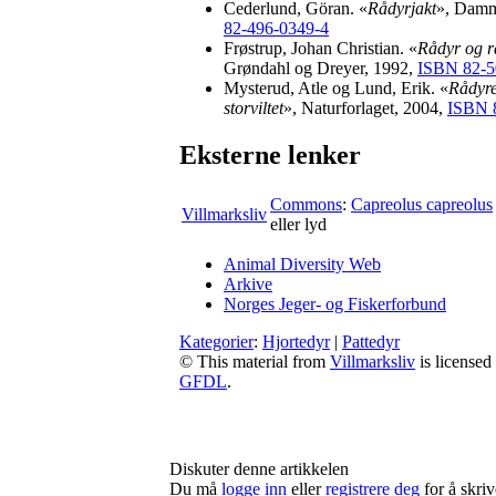
Cederlund, Göran. «
Rådyrjakt
», Damm
82-496-0349-4
Frøstrup, Johan Christian. «
Rådyr og r
Grøndahl og Dreyer, 1992,
ISBN 82-5
Mysterud, Atle og Lund, Erik. «
Rådyret
storviltet
», Naturforlaget, 2004,
ISBN 
Eksterne lenker
Commons
:
Capreolus capreolus
Villmarksliv
eller lyd
Animal Diversity Web
Arkive
Norges Jeger- og Fiskerforbund
Kategorier
:
Hjortedyr
|
Pattedyr
© This material from
Villmarksliv
is licensed
GFDL
.
Diskuter denne artikkelen
Du må
logge inn
eller
registrere deg
for å skri