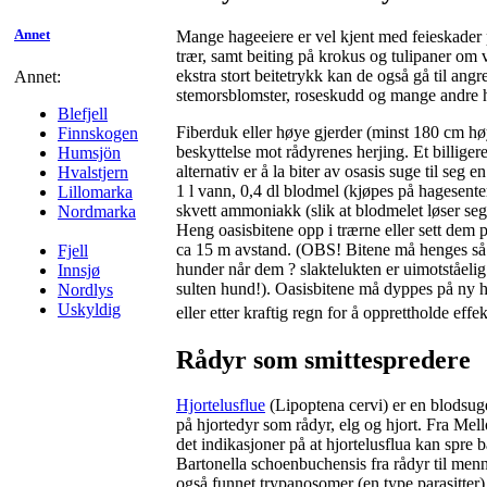
Annet
Mange hageeiere er vel kjent med feieskader
trær, samt beiting på krokus og tulipaner om 
ekstra stort beitetrykk kan de også gå til angr
Annet:
stemorsblomster, roseskudd og mange andre h
Blefjell
Fiberduk eller høye gjerder (minst
180 cm
høy
Finnskogen
beskyttelse mot rådyrenes herjing. Et billiger
Humsjön
alternativ er å la biter av osasis suge til seg 
Hvalstjern
1 l
vann,
0,4 dl
blodmel (kjøpes på hagesenter
Lillomarka
skvett ammoniakk (slik at blodmelet løser seg
Nordmarka
Heng oasisbitene opp i trærne eller sett dem
ca 15 m
avstand. (OBS! Bitene må henges så 
Fjell
hunder når dem ? slaktelukten er uimotståelig f
Innsjø
sulten hund!). Oasisbitene må dyppes på ny h
Nordlys
Uskyldig
eller etter kraftig regn for å opprettholde effe
Rådyr som smittespredere
Hjortelusflue
(Lipoptena cervi) er en blodsug
på hjortedyr som rådyr, elg og hjort. Fra Me
det indikasjoner på at hjortelusflua kan spre 
Bartonella schoenbuchensis fra rådyr til menn
også funnet trypanosomer (en type parasitter) f