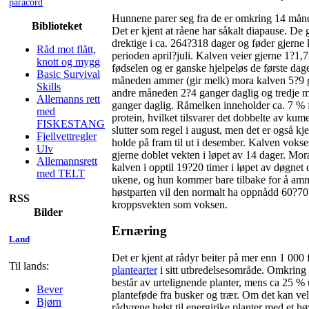
paracord
Hunnene parer seg fra de er omkring 14 mån
Biblioteket
Det er kjent at råene har såkalt diapause. De 
drektige i ca. 264?318 dager og føder gjerne 
Råd mot flått,
perioden april?juli. Kalven veier gjerne
1?1,7
knott og mygg
fødselen og er ganske hjelpeløs de første dag
Basic Survival
måneden ammer (gir melk) mora kalven 5?9 g
Skills
andre måneden 2?4 ganger daglig og tredje 
Allemanns rett
ganger daglig. Råmelken inneholder
ca. 7 %
med
protein, hvilket tilsvarer det dobbelte av k
FISKESTANG
slutter som regel i august, men det er også kj
Fjellvettregler
holde på fram til ut i desember. Kalven vokse
Ulv
gjerne doblet vekten i løpet av 14 dager. Mor
Allemannsrett
kalven i opptil 19?20 timer i løpet av døgnet d
med TELT
ukene, og hun kommer bare tilbake for å am
høstparten vil den normalt ha oppnådd
60?70
RSS
kroppsvekten som voksen.
Bilder
Ernæring
Land
Det er kjent at rådyr beiter på mer enn 1 000 
Til lands:
plantearter
i sitt utbredelsesområde. Omkring
består av urtelignende planter, mens
ca 25 %
Bever
planteføde fra busker og trær. Om det kan vel
Bjørn
rådyrene helst til energirike planter med et h