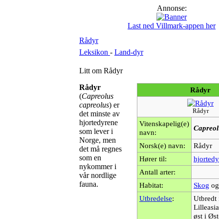
Annonse:
Last ned Villmark-appen her
Rådyr
Leksikon
-
Land-dyr
Litt om Rådyr
Rådyr
Rådyr
(
Capreolus
capreolus
) er
Rådyr
det minste av
hjortedyrene
Vitenskapelig(e)
Capreol
som lever i
navn:
Norge, men
Norsk(e) navn:
Rådyr
det må regnes
som en
Hører til:
hjortedy
nykommer i
Antall arter:
vår nordlige
fauna.
Habitat:
Skog
og
Utbredelse
:
Utbredt
Lilleasia
øst i Øs