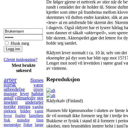
De følger gjerne et nettverk av stier når de b
rundt i området der de holder til. Stiene duft
kjertler som sitter på frambeina mellom klov
skremmes vil duften endre karakter, slik at a
«lese» at en artsfrende ble skremt der. Skrems
i dagevis. Også rådyret har et lysere hårlag b
som danner et såkalt «
akterspeil
», som sperre
blir skremt. Akterspeilet gjør det lettere for d
holde seg samlet.
Husk meg
Rådyret lever normalt i
ca. 10 år,
selv om det 
eksempler på dyr som har blitt opp mot
15?17
Glemt innlogging?
Lenger mot nord vil levetiden i større grad 
Mest brukte
av vintrene.
søkeord
arter
Reproduksjon
finnes
norsk
være
utbredelse
store
mange
lever
habitat
antall
villmarksliv
stor
Rådyrkalv (Finland)
insekter
underarter
norske
europa
vanlig
Hannen blir kjønnsmodne i slutten av første 
slekten
bilder
vann
de vil normalt ikke formere seg før i tredje le
hvor
fugler
familien
fisk
mindre
liten
Bukkene er fysisk i stand til å formere i peri
mennesker
fisker
lange
oktober, men brunsttiden inntrer helst i juni?a