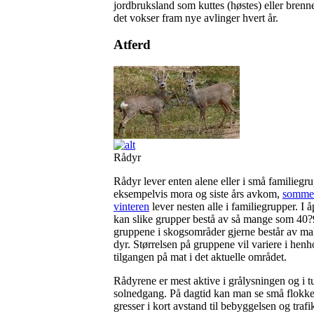
jordbruksland som kuttes (høstes) eller brenne
det vokser fram nye avlinger hvert år.
Atferd
Rådyr
Rådyr lever enten alene eller i små familiegru
eksempelvis mora og siste års avkom,
sommer
vinteren
lever nesten alle i familiegrupper. I 
kan slike grupper bestå av så mange som 40?
gruppene i skogsområder gjerne består av m
dyr. Størrelsen på gruppene vil variere i henho
tilgangen på mat i det aktuelle området.
Rådyrene er mest aktive i grålysningen og i t
solnedgang. På dagtid kan man se små flokke
gresser i kort avstand til bebyggelsen og trafi