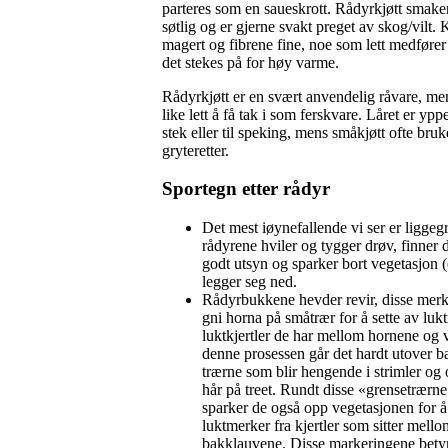
parteres som en saueskrott. Rådyrkjøtt smaker
søtlig og er gjerne svakt preget av skog/vilt. K
magert og fibrene fine, noe som lett medfører
det stekes på for høy varme.
Rådyrkjøtt er en svært anvendelig råvare, men
like lett å få tak i som ferskvare. Låret er yp
stek eller til speking, mens småkjøtt ofte bruk
gryteretter.
Sportegn etter rådyr
Det mest iøynefallende vi ser er ligge
rådyrene hviler og tygger drøv, finner 
godt utsyn og sparker bort vegetasjon (
legger seg ned.
Rådyrbukkene hevder revir, disse merk
gni horna på småtrær for å sette av lu
luktkjertler de har mellom hornene og v
denne prosessen går det hardt utover b
trærne som blir hengende i strimler og o
hår på treet. Rundt disse «grensetrærne»
sparker de også opp vegetasjonen for å
luktmerker fra kjertler som sitter mello
bakklauvene. Disse markeringene bet