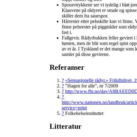
Sporavtrykkene ser vi tydelig i bløt jor
Klauvene på rådyret er smale og spiss
skiller dem fra sauespor.
Hårrester etter pelsskifte kan vi finne.
finne pelsrester på piggtråder som rådy
fast i.
Fallgevir. Rådyrbukken feller geviret i 
høsten, men de blir som regel spist opp
av et år. I Tyskland er det mange som le
samler på disse gevirene.
Referanser
?
«Sensasjonelle rådyr.» Friluftslivet, 
?
"Hagen for alle", nr 7/2009
?
http://www.fhi.no/dav/A8BAEED0
?
http://www.nationen.no/landbruk/artic
service=print
?
Folkehelseinstituttet
Litteratur