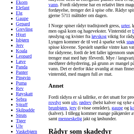
Ekorn
vann
. Fordi rådyrene har en relativt liten mag
Elefant
fordøyelse, trenger det å spise ofte. Rådyr spi
Elg
gjerne 5?11 måltider om dagen.
Gaupe
Gepard
I Norge spiser rådyr tradisjonelt gress,
urter
, 
Grevling
men også korn og hagevekster. Vinterstid er
Hjort
røsslyng og kvister fra
løvskog
viktig for råd
Isbjørn
Lyngen kommer de til ved å sparke vekk
snø
Jerv
spisse klovene. Spesielt snørike vintre kan v
Koala
for rådyrene, fordi de lett faller igjennom sn
Leopard
trenger mat med høy fôrverdi. Mye / langvari
Løve
medfører dehydrering, på grunn av mangel på 
Panda
vann. Det er derfor ikke uvanlig at man finne
Panter
vinterstid, med magen full av mat.
Pingvin
Puma
Annet
Rev
Røyskatt
Fordi rådyra er så tallrike, er det utsatt for pr
Sebra
rovdyr
som
ulv
,
rødrev
(helst kalver og syke 
Sjiraff
brunbjørn
,
jerv
(i visse områder),
gaupe
og
k
Skilpadde
(kalver). I tillegg kommer mange påkjørsler av
Struts
samt
menneskelig
jakt og løshunder.
Tiger
Ulv
Rådyr som skadedyr
Vaskebjørn