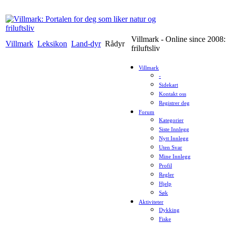
Villmark - Online since 2008:
Villmark
Leksikon
Land-dyr
Rådyr
friluftsliv
Villmark
-
Sidekart
Kontakt oss
Registrer deg
Forum
Kategorier
Siste Innlegg
Nytt Innlegg
Uten Svar
Mine Innlegg
Profil
Regler
Hjelp
Søk
Aktiviteter
Dykking
Fiske