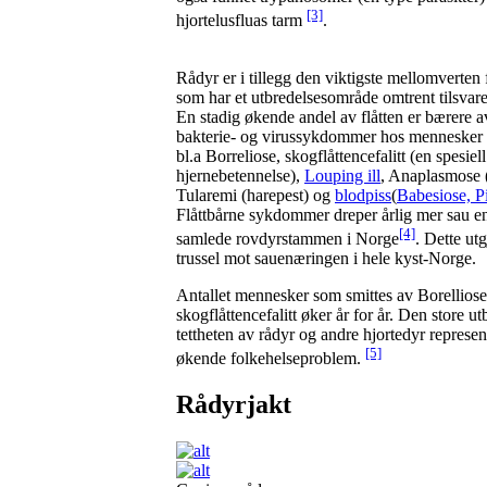
[3]
hjortelusfluas tarm
.
Rådyr er i tillegg den viktigste mellomverten
som har et utbredelsesområde omtrent tilsvare
En stadig økende andel av flåtten er bærere a
bakterie- og virussykdommer hos mennesker 
bl.a Borreliose, skogflåttencefalitt (en spesiel
hjernebetennelse),
Louping ill
, Anaplasmose 
Tularemi (harepest) og
blodpiss
(
Babesiose, P
Flåttbårne sykdommer dreper årlig mer sau e
[4]
samlede rovdyrstammen i Norge
. Dette utg
trussel mot sauenæringen i hele kyst-Norge.
Antallet mennesker som smittes av Borellios
skogflåttencefalitt øker år for år. Den store u
tettheten av rådyr og andre hjortedyr represen
[5]
økende folkehelseproblem.
Rådyrjakt