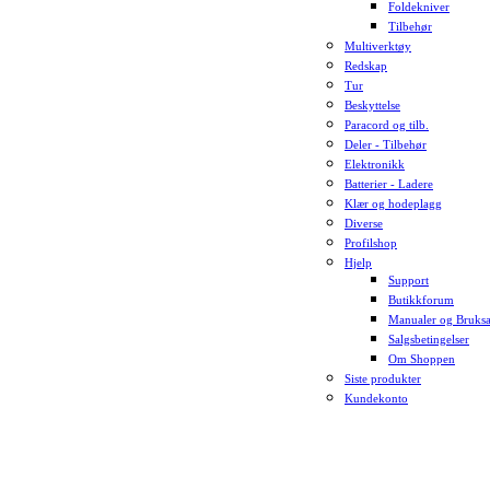
Foldekniver
Tilbehør
Multiverktøy
Redskap
Tur
Beskyttelse
Paracord og tilb.
Deler - Tilbehør
Elektronikk
Batterier - Ladere
Klær og hodeplagg
Diverse
Profilshop
Hjelp
Support
Butikkforum
Manualer og Bruksa
Salgsbetingelser
Om Shoppen
Siste produkter
Kundekonto