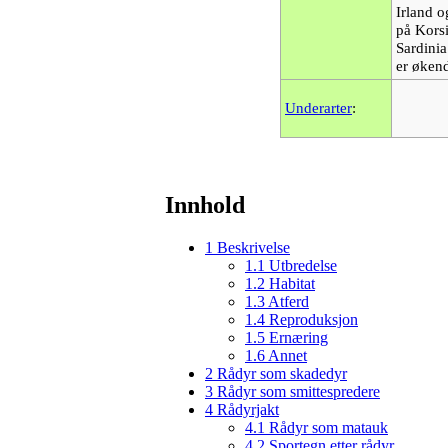
Irland 
på Kors
Sardini
er øken
Underarter
:
Innhold
1
Beskrivelse
1.1
Utbredelse
1.2
Habitat
1.3
Atferd
1.4
Reproduksjon
1.5
Ernæring
1.6
Annet
2
Rådyr som skadedyr
3
Rådyr som smittespredere
4
Rådyrjakt
4.1
Rådyr som matauk
4.2
Sportegn etter rådyr