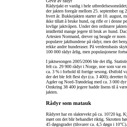
Gevir av rådyr
Rådyrjakt er vanlig i hele utbredelsesområdet
der jakten foregår mellom 25. september og 
hvert år. Bukkejakten starter alt 10. august, m
ikke tillatt å bruke hund, og rifle er i denne 
lovlige jaktvåpen. Under den ordinære jakten
imidlertid mange jegere til bruk av hund. Dac
Artesien Normand, drever og beagle er noen 
populære jakthundene på rådyr, men det beny
rekke andre hunderaser. På verdensbasis skyt
100 000 rådyr årlig, men populasjonene fortse
I jaktsesongen 2005/2006 ble det iflg. Statist
felt
ca. 29 900
rådyr i Norge, noe som var e
ca. 3 %
i forhold til forrige sesong. Østfold va
der det ble felt flest dyr
(ca. 3 400);
deretter f
Agder og Nord-Trøndelag med
ca. 3 000
dyr 
Omkring 38 400 jegere hadde lisens til å væ
jakten.
Rådyr som matauk
Rådyret har en slaktevekt på
ca. 10?20 kg.
Kj
mørt om det blir behandlet riktig. Skrotten bø
45 døgngrader (tilsvarer ca. 4,5 døgn i 10°C)