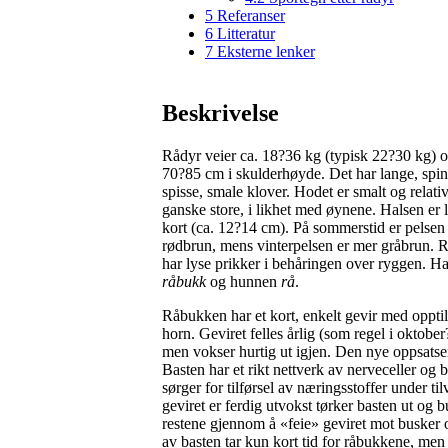
5
Referanser
6
Litteratur
7
Eksterne lenker
Beskrivelse
Rådyr veier
ca. 18?36 kg
(typisk
22?30 kg)
o
70?85 cm
i skulderhøyde. Det har lange, spi
spisse, smale klover. Hodet er smalt og relati
ganske store, i likhet med øynene. Halsen er 
kort
(ca. 12?14 cm).
På sommerstid er pelsen
rødbrun, mens vinterpelsen er mer gråbrun. 
har lyse prikker i behåringen over ryggen. H
råbukk
og hunnen
rå
.
Råbukken har et kort, enkelt gevir med opptil 
horn. Geviret felles årlig (som regel i oktob
men vokser hurtig ut igjen. Den nye oppsatse
Basten har et rikt nettverk av nerveceller og 
sørger for tilførsel av næringsstoffer under ti
geviret er ferdig utvokst tørker basten ut og 
restene gjennom å «feie» geviret mot busker o
av basten tar kun kort tid for råbukkene, men 