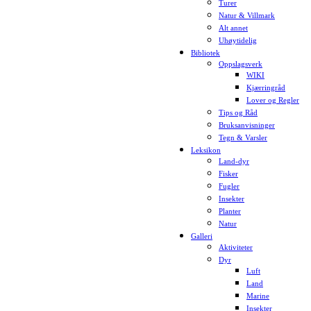
Turer
Natur & Villmark
Alt annet
Uhøytidelig
Bibliotek
Oppslagsverk
WIKI
Kjærringråd
Lover og Regler
Tips og Råd
Bruksanvisninger
Tegn & Varsler
Leksikon
Land-dyr
Fisker
Fugler
Insekter
Planter
Natur
Galleri
Aktiviteter
Dyr
Luft
Land
Marine
Insekter