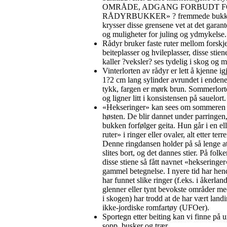
OMRÅDE, ADGANG FORBUDT 
RÅDYRBUKKER» ? fremmede bukk
krysser disse grensene vet at det garant
og muligheter for juling og ydmykelse.
Rådyr bruker faste ruter mellom forskje
beiteplasser og hvileplasser, disse stien
kaller ?veksler? ses tydelig i skog og m
Vinterlorten av rådyr er lett å kjenne ig
1?2 cm
lang sylinder avrundet i enden
tykk, fargen er mørk brun. Sommerlorte
og ligner litt i konsistensen på sauelort.
«Hekseringer» kan sees om sommeren o
høsten. De blir dannet under parringen,
bukken forfølger geita. Hun går i en ell
ruter» i ringer eller ovaler, alt etter te
Denne ringdansen holder på så lenge a
slites bort, og det dannes stier. På fol
disse stiene så fått navnet «hekseringe
gammel betegnelse. I nyere tid har hen
har funnet slike ringer (f.eks. i åkerlan
glenner eller tynt bevokste områder me
i skogen) har trodd at de har vært landi
ikke-jordiske romfartøy (UFOer).
Sportegn etter beiting kan vi finne på ur
sopp, busker og trær.