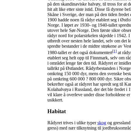
på den skandinaviske halvøy, til tross for at d
hit alt like etter siste istid. Disse få dyrene bef
Skåne i Sverige, der man på den tiden fredet d
1900 hadde noen få rådyr etablert seg i Østfol
Norge. I løpet av 1930- og 1940-tallet spredt
utover hele Sør-Norge. Den første sikre obse
rådyr nord for polarsirkelen skjedde i 1942. I
utbredt over nesten hele landet, selv om det 
spredte bestander i de midtre strøkene av Vest
[1]
1980-tallet er det også dokumentert
at rådy
etablert seg helt opp til Finnmark, selv om råd
i området lenge før den tid. Rådyret er imidle
tallrikt på Østlandet. Rådyrbestanden i Norge 
omkring 150 000 dyr, mens den svenske besta
på omkring
600 000 ?
800 000 dyr. Sikre obs
bekrefter også at rådyret har spredt seg til Ka
Kolahalvøya i Russland, der det ble fredet i
vil klare å overleve under disse forholdene er
usikkert.
Habitat
Rådyret trives i ulike typer
skog
og gressland
gress) med nær tilknytning til jordbruksområd