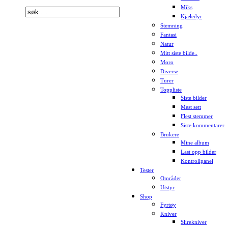
Miks
Kjæledyr
Stemning
Fantasi
Natur
Mitt siste bilde..
Moro
Diverse
Turer
Toppliste
Siste bilder
Mest sett
Flest stemmer
Siste kommentarer
Brukere
Mine album
Last opp bilder
Kontrollpanel
Tester
Områder
Utstyr
Shop
Fyrtøy
Kniver
Slirekniver