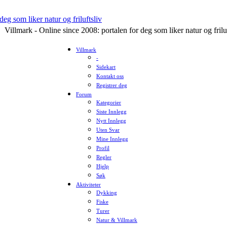
Villmark - Online since 2008: portalen for deg som liker natur og frilu
Villmark
-
Sidekart
Kontakt oss
Registrer deg
Forum
Kategorier
Siste Innlegg
Nytt Innlegg
Uten Svar
Mine Innlegg
Profil
Regler
Hjelp
Søk
Aktiviteter
Dykking
Fiske
Turer
Natur & Villmark