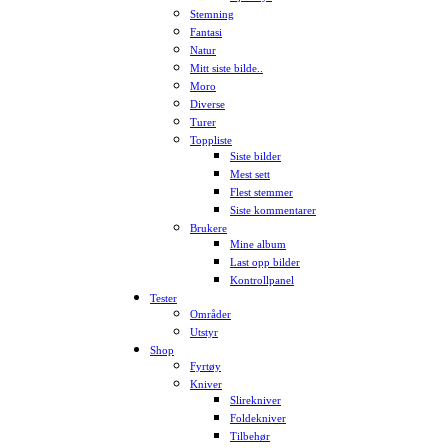
Stemning
Fantasi
Natur
Mitt siste bilde..
Moro
Diverse
Turer
Toppliste
Siste bilder
Mest sett
Flest stemmer
Siste kommentarer
Brukere
Mine album
Last opp bilder
Kontrollpanel
Tester
Områder
Utstyr
Shop
Fyrtøy
Kniver
Slirekniver
Foldekniver
Tilbehør