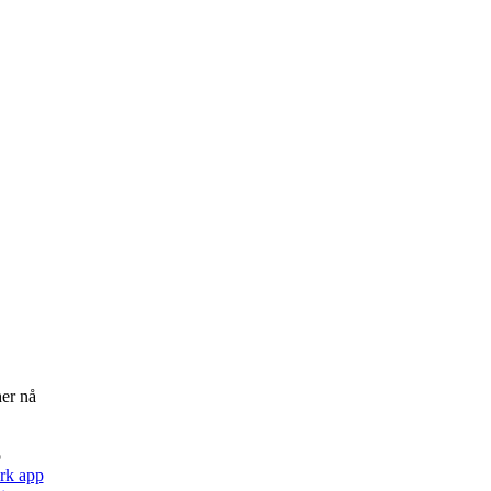
her nå
rk app