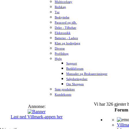
Multiverktøy
Redskap
Tur
Beskyttelse
Paracord og tilb.
Deler - Tilbehør
Elektronikk
Batterier - Ladere
Klær og hodeplagg
Diverse
Profilshop
Hjelp
Support
Butikkforum
Manualer og Bruksanvisninger
Salgsbetingelser
Om Shoppen
Siste produkter
Kundekonto
Vi har 326 gjester 
Annonse:
Forum
Last ned Villmark-appen her
Villma