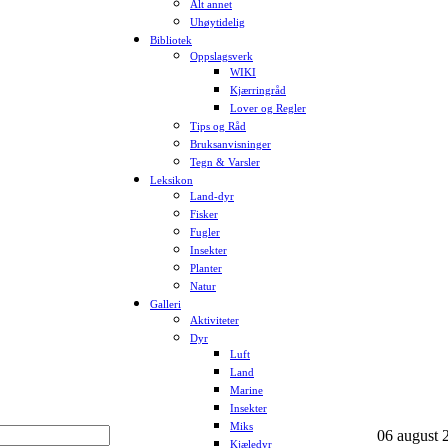
Alt annet
Uhøytidelig
Bibliotek
Oppslagsverk
WIKI
Kjærringråd
Lover og Regler
Tips og Råd
Bruksanvisninger
Tegn & Varsler
Leksikon
Land-dyr
Fisker
Fugler
Insekter
Planter
Natur
Galleri
Aktiviteter
Dyr
Luft
Land
Marine
Insekter
Miks
06 august 2
Kjæledyr