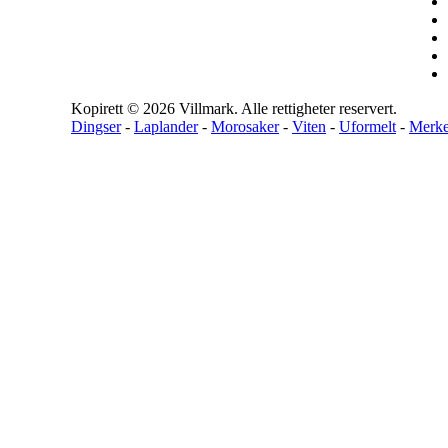
Kopirett © 2026 Villmark. Alle rettigheter reservert.
Dingser
-
Laplander
-
Morosaker
-
Viten
-
Uformelt
-
Merke