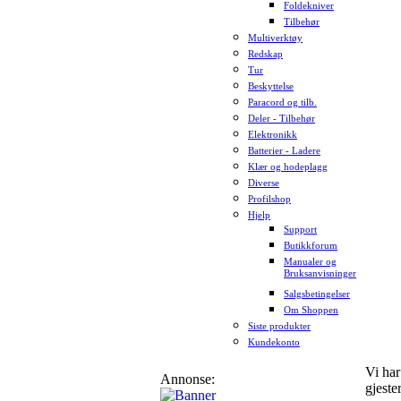
Foldekniver
Tilbehør
Multiverktøy
Redskap
Tur
Beskyttelse
Paracord og tilb.
Deler - Tilbehør
Elektronikk
Batterier - Ladere
Klær og hodeplagg
Diverse
Profilshop
Hjelp
Support
Butikkforum
Manualer og
Bruksanvisninger
Salgsbetingelser
Om Shoppen
Siste produkter
Kundekonto
Vi ha
Annonse:
gjeste