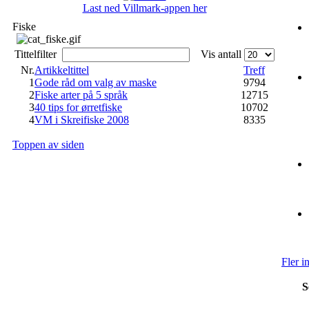
Last ned Villmark-appen her
Fiske
Tittelfilter
Vis antall
Nr.
Artikkeltittel
Treff
1
Gode råd om valg av maske
9794
2
Fiske arter på 5 språk
12715
3
40 tips for ørretfiske
10702
4
VM i Skreifiske 2008
8335
Toppen av siden
Fler i
S