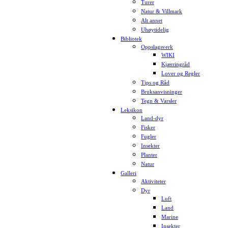
Turer
Natur & Villmark
Alt annet
Uhøytidelig
Bibliotek
Oppslagsverk
WIKI
Kjærringråd
Lover og Regler
Tips og Råd
Bruksanvisninger
Tegn & Varsler
Leksikon
Land-dyr
Fisker
Fugler
Insekter
Planter
Natur
Galleri
Aktiviteter
Dyr
Luft
Land
Marine
Insekter