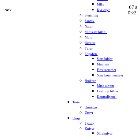
Miks
07 a
Kjæledyr
03:2
Stemning
Fantasi
Natur
Mitt siste bilde..
Moro
Diverse
Turer
Toppliste
Siste bilder
Mest sett
Flest stemmer
Siste kommentarer
Brukere
Mine album
Last opp bilder
Kontrollpanel
Tester
Områder
Utstyr
Shop
Fyrtøy
Kniver
Slirekniver