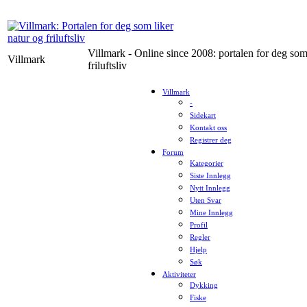
Villmark - Online since 2008: portalen for deg som
Villmark
friluftsliv
Villmark
-
Sidekart
Kontakt oss
Registrer deg
Forum
Kategorier
Siste Innlegg
Nytt Innlegg
Uten Svar
Mine Innlegg
Profil
Regler
Hjelp
Søk
Aktiviteter
Dykking
Fiske