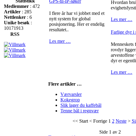
Statistikk
GPS-til-IP-søker
Hvordan bru
Medlemmer
: 472
evighetsfyrst
Artikler
: 285
I flere år har vi jobbet med et
Nettlenker
: 6
nytt system for global
Les mer …
Unike besøk
:
posisjonering. Her er endelig
10171913
resultatet..
Farlige dyr i
RSS
Les mer …
Menneskets fr
rovdyr ligger
arvestoffene
dyr er egentli
Les mer …
Flere artikler …
Værvarsler
Kokegrop
Slik lager du kaffebål
Tenne bål i regnvær
<<
Start
<
Forrige
1
2
Neste
>
Si
Side 1 av 2