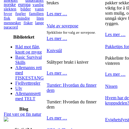
insekter
underarter
brukes
pakker sekken
norske
europa
vanlig
viktig for å 
slekten
bilder
vann
som mulig, o
hvor
fugler
familien
Les mer …
fisk
mindre
liten
unngå skjev 
mennesker
fisker
lange
ryggen.
Valg av sovepose
paracord
Sjekkliste for valg av sovepose.
Les mer …
Biblioteket
Les mer …
Pakketips for
Råd mot flått,
Knivstål
knott og mygg
Basic Survival
Pakkeliste fo
Ståltyper brukt i kniver
Skills
vinteren
Allemanns rett
med
Les mer …
Les mer …
FISKESTANG
Fjellvettregler
Turstier: Hvordan du finner
Nissen
Ulv
dem
Allemannsrett
Hvem har den
med TELT
Turstier: Hvordan du finner
kroppsdelen
dem
Blog
Fint vær og fin natur
Les mer …
Evighetsfyrs