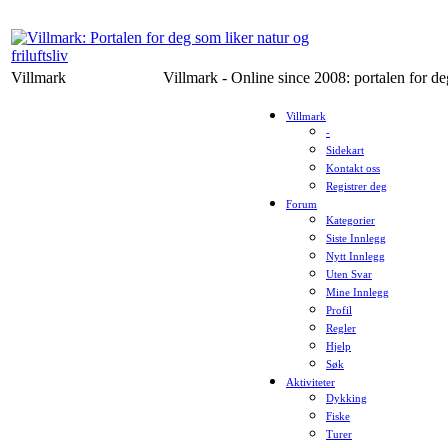
Villmark
Villmark - Online since 2008: portalen for deg
Villmark
-
Sidekart
Kontakt oss
Registrer deg
Forum
Kategorier
Siste Innlegg
Nytt Innlegg
Uten Svar
Mine Innlegg
Profil
Regler
Hjelp
Søk
Aktiviteter
Dykking
Fiske
Turer