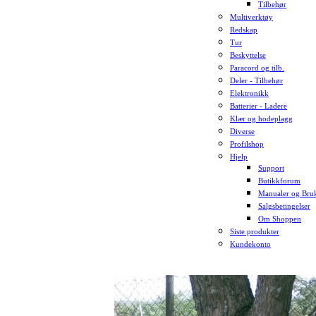
Tilbehør
Multiverktøy
Redskap
Tur
Beskyttelse
Paracord og tilb.
Deler - Tilbehør
Elektronikk
Batterier - Ladere
Klær og hodeplagg
Diverse
Profilshop
Hjelp
Support
Butikkforum
Manualer og Bruk
Salgsbetingelser
Om Shoppen
Siste produkter
Kundekonto