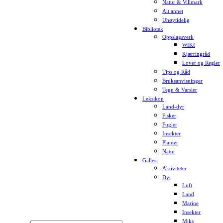
Natur & Villmark
Alt annet
Uhøytidelig
Bibliotek
Oppslagsverk
WIKI
Kjærringråd
Lover og Regler
Tips og Råd
Bruksanvisninger
Tegn & Varsler
Leksikon
Land-dyr
Fisker
Fugler
Insekter
Planter
Natur
Galleri
Aktiviteter
Dyr
Luft
Land
Marine
Insekter
Miks