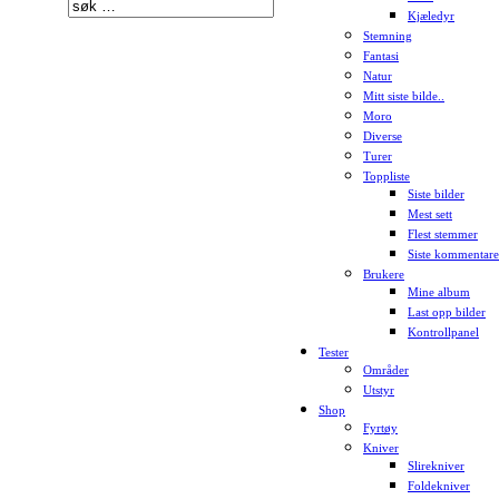
Kjæledyr
Stemning
Fantasi
Natur
Mitt siste bilde..
Moro
Diverse
Turer
Toppliste
Siste bilder
Mest sett
Flest stemmer
Siste kommentare
Brukere
Mine album
Last opp bilder
Kontrollpanel
Tester
Områder
Utstyr
Shop
Fyrtøy
Kniver
Slirekniver
Foldekniver