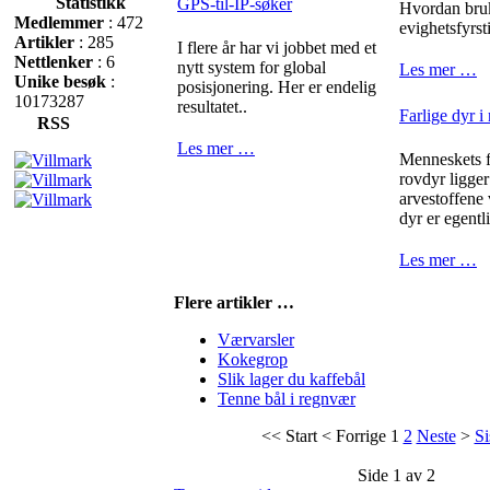
Statistikk
GPS-til-IP-søker
Hvordan bru
Medlemmer
: 472
evighetsfyrst
Artikler
: 285
I flere år har vi jobbet med et
Nettlenker
: 6
nytt system for global
Les mer …
Unike besøk
:
posisjonering. Her er endelig
10173287
resultatet..
Farlige dyr i
RSS
Les mer …
Menneskets fr
rovdyr ligger
arvestoffene
dyr er egentli
Les mer …
Flere artikler …
Værvarsler
Kokegrop
Slik lager du kaffebål
Tenne bål i regnvær
<<
Start
<
Forrige
1
2
Neste
>
Si
Side 1 av 2