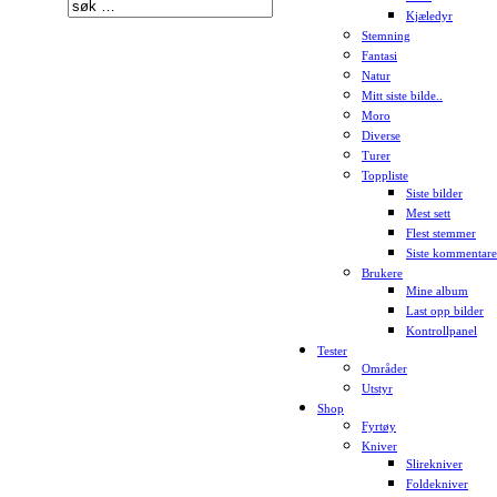
Kjæledyr
Stemning
Fantasi
Natur
Mitt siste bilde..
Moro
Diverse
Turer
Toppliste
Siste bilder
Mest sett
Flest stemmer
Siste kommentare
Brukere
Mine album
Last opp bilder
Kontrollpanel
Tester
Områder
Utstyr
Shop
Fyrtøy
Kniver
Slirekniver
Foldekniver