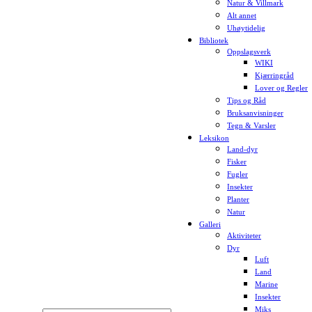
Natur & Villmark
Alt annet
Uhøytidelig
Bibliotek
Oppslagsverk
WIKI
Kjærringråd
Lover og Regler
Tips og Råd
Bruksanvisninger
Tegn & Varsler
Leksikon
Land-dyr
Fisker
Fugler
Insekter
Planter
Natur
Galleri
Aktiviteter
Dyr
Luft
Land
Marine
Insekter
Miks