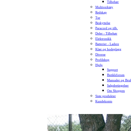
Tilbehør
Multiverktøy
Redskap
Tur
Beskyttelse
Paracord og tilb.
Deler - Tilbehør
Elektronikk
Batterier - Ladere
Klær og hodeplagg
Diverse
Profilshop
Hjelp
Support
Butikkforum
Manualer og Bruk
Salgsbetingelser
Om Shoppen
Siste produkter
Kundekonto