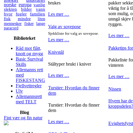
insekter
underarter
brukes
pakker sekken
norske
europa
vanlig
viktig for å 
slekten
bilder
vann
som mulig, o
hvor
fugler
familien
Les mer …
fisk
mindre
liten
unngå skjev 
mennesker
fisker
lange
ryggen.
Valg av sovepose
paracord
Sjekkliste for valg av sovepose.
Les mer …
Biblioteket
Les mer …
Pakketips for
Råd mot flått,
Knivstål
knott og mygg
Basic Survival
Pakkeliste fo
Ståltyper brukt i kniver
Skills
vinteren
Allemanns rett
med
Les mer …
Les mer …
FISKESTANG
Fjellvettregler
Turstier: Hvordan du finner
Nissen
Ulv
dem
Allemannsrett
Hvem har den
med TELT
Turstier: Hvordan du finner
kroppsdelen
dem
Blog
Fint vær og fin natur
Les mer …
Evighetsfyrs