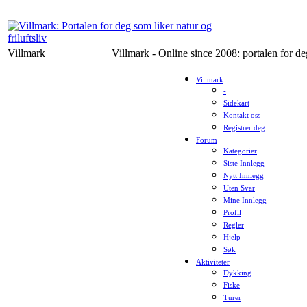
Villmark
Villmark - Online since 2008: portalen for deg
Villmark
-
Sidekart
Kontakt oss
Registrer deg
Forum
Kategorier
Siste Innlegg
Nytt Innlegg
Uten Svar
Mine Innlegg
Profil
Regler
Hjelp
Søk
Aktiviteter
Dykking
Fiske
Turer