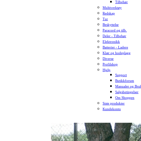
Tilbehør
Multiverktøy
Redskap
Tur
Beskyttelse
Paracord og tilb.
Deler - Tilbehør
Elektronikk
Batterier - Ladere
Klær og hodeplagg
Diverse
Profilshop
Hjelp
Support
Butikkforum
Manualer og Bruk
Salgsbetingelser
Om Shoppen
Siste produkter
Kundekonto