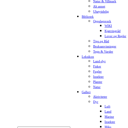
Natur & Villmark
Alt annet
Uhøytidelig
Bibliotek
Oppslagsverk
WIKI
Kjærringråd
Lover og Regler
Tips og Råd
Bruksanvisninger
Tegn & Varsler
Leksikon
Land-dyr
Fisker
Fugler
Insekter
Planter
Natur
Galleri
Aktiviteter
Dyr
Luft
Land
Marine
Insekter
Miks