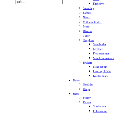
Kjæledyr
Stemning
Fantasi
Natur
Mitt siste bilde..
Moro
Diverse
Turer
Toppliste
Siste bilder
Mest sett
Flest stemmer
Siste kommentare
Brukere
Mine album
Last opp bilder
Kontrollpanel
Tester
Områder
Utstyr
Shop
Fyrtøy
Kniver
Slirekniver
Foldekniver