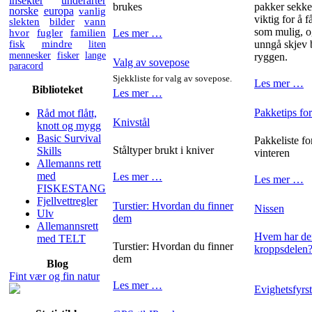
insekter
underarter
brukes
pakker sekken
norske
europa
vanlig
viktig for å 
slekten
bilder
vann
som mulig, o
hvor
fugler
familien
Les mer …
fisk
mindre
liten
unngå skjev 
mennesker
fisker
lange
ryggen.
Valg av sovepose
paracord
Sjekkliste for valg av sovepose.
Les mer …
Biblioteket
Les mer …
Pakketips for
Råd mot flått,
Knivstål
knott og mygg
Basic Survival
Pakkeliste fo
Ståltyper brukt i kniver
Skills
vinteren
Allemanns rett
med
Les mer …
Les mer …
FISKESTANG
Fjellvettregler
Turstier: Hvordan du finner
Nissen
Ulv
dem
Allemannsrett
Hvem har den
med TELT
Turstier: Hvordan du finner
kroppsdelen
dem
Blog
Fint vær og fin natur
Les mer …
Evighetsfyrs