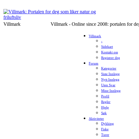
Villmark
Villmark - Online since 2008: portalen for deg
Villmark
-
Sidekart
Kontakt oss
Registrer deg
Forum
Kategorier
Siste Innlegg
Nytt Innlegg
Uten Svar
Mine Innlegg
Profil
Regler
Hjelp
Søk
Aktiviteter
Dykking
Fiske
Turer