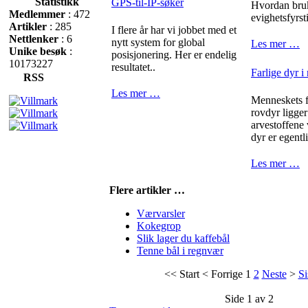
Statistikk
GPS-til-IP-søker
Hvordan bru
Medlemmer
: 472
evighetsfyrst
Artikler
: 285
I flere år har vi jobbet med et
Nettlenker
: 6
nytt system for global
Les mer …
Unike besøk
:
posisjonering. Her er endelig
10173227
resultatet..
Farlige dyr i
RSS
Les mer …
Menneskets fr
rovdyr ligger
arvestoffene
dyr er egentli
Les mer …
Flere artikler …
Værvarsler
Kokegrop
Slik lager du kaffebål
Tenne bål i regnvær
<<
Start
<
Forrige
1
2
Neste
>
Si
Side 1 av 2