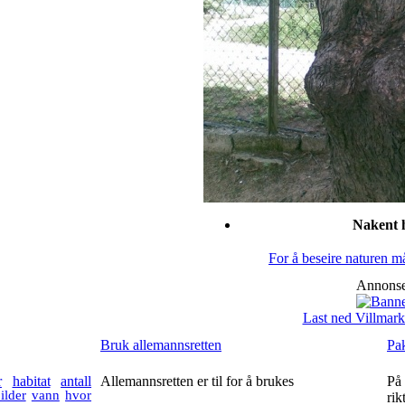
Nakent 
For å beseire naturen m
Annonse
Last ned Villmark
Bruk allemannsretten
Pak
r
habitat
antall
Allemannsretten er til for å brukes
På 
ilder
vann
hvor
rik