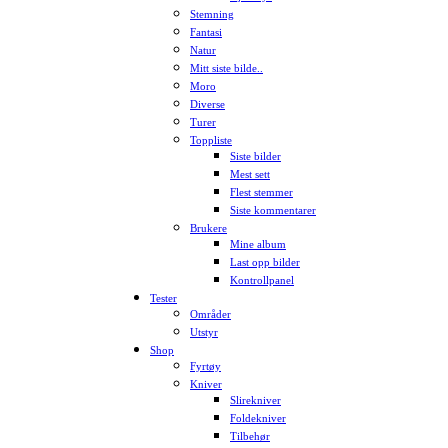
Stemning
Fantasi
Natur
Mitt siste bilde..
Moro
Diverse
Turer
Toppliste
Siste bilder
Mest sett
Flest stemmer
Siste kommentarer
Brukere
Mine album
Last opp bilder
Kontrollpanel
Tester
Områder
Utstyr
Shop
Fyrtøy
Kniver
Slirekniver
Foldekniver
Tilbehør