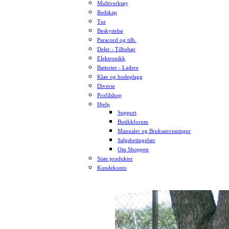
Multiverktøy
Redskap
Tur
Beskyttelse
Paracord og tilb.
Deler - Tilbehør
Elektronikk
Batterier - Ladere
Klær og hodeplagg
Diverse
Profilshop
Hjelp
Support
Butikkforum
Manualer og Bruksanvisninger
Salgsbetingelser
Om Shoppen
Siste produkter
Kundekonto