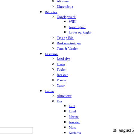
Alt annet
Uhøytidelig
Bibliotek
Oppslagsverk
WIKI
Kjærringråd
Lover og Regler
Tips og Råd
Bruksanvisninger
Tegn & Varsler
Leksikon
Land-dyr
Fisker
Fugler
Insekter
Planter
Natur
Galleri
Aktiviteter
Dyr
Luft
Land
Marine
Insekter
Miks
08 august 2
Kjæledyr