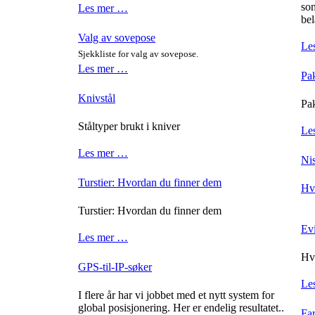
som
Les mer …
bel
Valg av sovepose
Le
Sjekkliste for valg av sovepose.
Les mer …
Pak
Knivstål
Pak
Ståltyper brukt i kniver
Le
Les mer …
Ni
Turstier: Hvordan du finner dem
Hv
Turstier: Hvordan du finner dem
Evi
Les mer …
Hvo
GPS-til-IP-søker
Le
I flere år har vi jobbet med et nytt system for
global posisjonering. Her er endelig resultatet..
Far