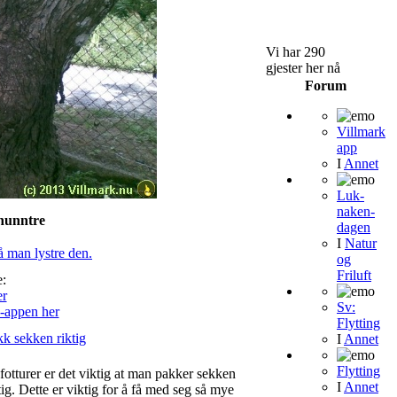
Vi har 290
gjester her nå
Forum
Villmark
app
I
Annet
Luk-
naken-
hunntre
dagen
I
Natur
å man lystre den.
og
Friluft
:
Sv:
-appen her
Flytting
k sekken riktig
I
Annet
Flytting
fotturer er det viktig at man pakker sekken
I
Annet
tig. Dette er viktig for å få med seg så mye