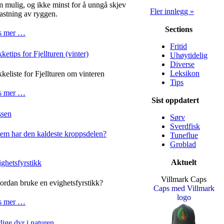
 mulig, og ikke minst for å unngå skjev
Fler innlegg »
astning av ryggen.
Sections
s mer …
Fritid
ketips for Fjellturen (vinter)
Uhøytidelig
Diverse
Leksikon
keliste for Fjellturen om vinteren
Tips
s mer …
Sist oppdatert
ssen
Sørv
Sverdfisk
em har den kaldeste kroppsdelen?
Tuneflue
Groblad
Aktuelt
ghetsfyrstikk
Villmark Caps
rdan bruke en evighetsfyrstikk?
Caps med Villmark
logo
s mer …
lige dyr i naturen