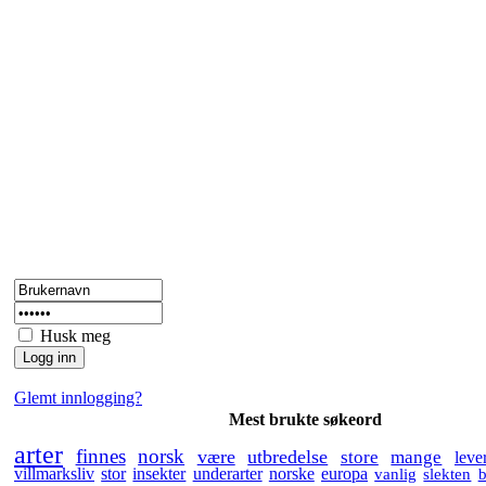
Husk meg
Glemt innlogging?
Mest brukte søkeord
arter
finnes
norsk
være
utbredelse
store
mange
leve
villmarksliv
stor
insekter
underarter
norske
europa
vanlig
slekten
b