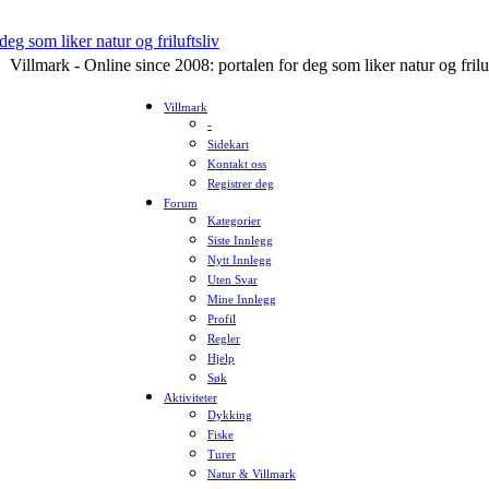
Villmark - Online since 2008: portalen for deg som liker natur og frilu
Villmark
-
Sidekart
Kontakt oss
Registrer deg
Forum
Kategorier
Siste Innlegg
Nytt Innlegg
Uten Svar
Mine Innlegg
Profil
Regler
Hjelp
Søk
Aktiviteter
Dykking
Fiske
Turer
Natur & Villmark