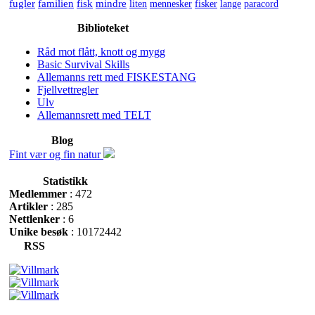
fugler
familien
fisk
mindre
liten
mennesker
fisker
lange
paracord
Biblioteket
Råd mot flått, knott og mygg
Basic Survival Skills
Allemanns rett med FISKESTANG
Fjellvettregler
Ulv
Allemannsrett med TELT
Blog
Fint vær og fin natur
Statistikk
Medlemmer
: 472
Artikler
: 285
Nettlenker
: 6
Unike besøk
: 10172442
RSS