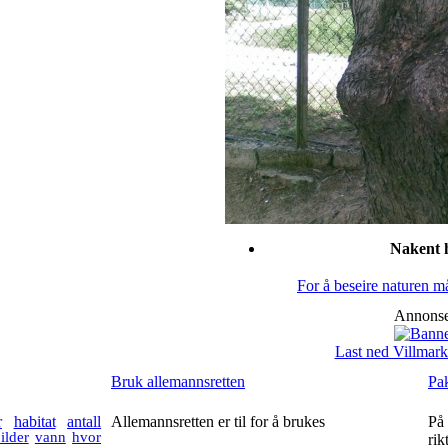
Nakent 
For å beseire naturen m
Annonse
Last ned Villmark
Bruk allemannsretten
Pak
r
habitat
antall
Allemannsretten er til for å brukes
På 
ilder
vann
hvor
rik