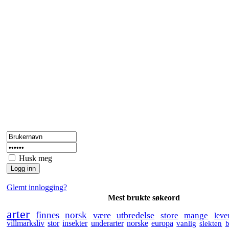
Husk meg
Glemt innlogging?
Mest brukte søkeord
arter
finnes
norsk
være
utbredelse
store
mange
leve
villmarksliv
stor
insekter
underarter
norske
europa
vanlig
slekten
b