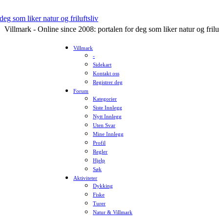
Villmark - Online since 2008: portalen for deg som liker natur og frilu
Villmark
-
Sidekart
Kontakt oss
Registrer deg
Forum
Kategorier
Siste Innlegg
Nytt Innlegg
Uten Svar
Mine Innlegg
Profil
Regler
Hjelp
Søk
Aktiviteter
Dykking
Fiske
Turer
Natur & Villmark