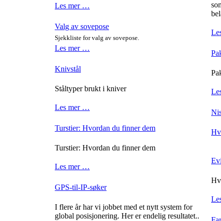
som
Les mer …
bel
Valg av sovepose
Le
Sjekkliste for valg av sovepose.
Les mer …
Pak
Knivstål
Pak
Ståltyper brukt i kniver
Le
Les mer …
Ni
Turstier: Hvordan du finner dem
Hv
Turstier: Hvordan du finner dem
Evi
Les mer …
Hvo
GPS-til-IP-søker
Le
I flere år har vi jobbet med et nytt system for
global posisjonering. Her er endelig resultatet..
Far