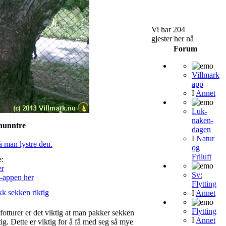
Vi har 204
gjester her nå
Forum
Villmark
app
I
Annet
Luk-
naken-
hunntre
dagen
I
Natur
å man lystre den.
og
Friluft
:
Sv:
-appen her
Flytting
k sekken riktig
I
Annet
Flytting
fotturer er det viktig at man pakker sekken
I
Annet
tig. Dette er viktig for å få med seg så mye