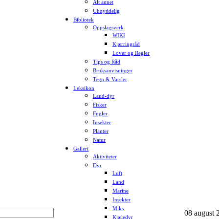
Alt annet
Uhøytidelig
Bibliotek
Oppslagsverk
WIKI
Kjærringråd
Lover og Regler
Tips og Råd
Bruksanvisninger
Tegn & Varsler
Leksikon
Land-dyr
Fisker
Fugler
Insekter
Planter
Natur
Galleri
Aktiviteter
Dyr
Luft
Land
Marine
Insekter
Miks
08 august 2
Kjæledyr