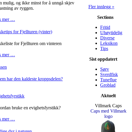
 mulig, og ikke minst for å unngå skjev
Fler innlegg »
astning av ryggen.
Sections
s mer …
Fritid
ketips for Fjellturen (vinter)
Uhøytidelig
Diverse
Leksikon
keliste for Fjellturen om vinteren
Tips
s mer …
Sist oppdatert
ssen
Sørv
Sverdfisk
em har den kaldeste kroppsdelen?
Tuneflue
Groblad
Aktuelt
ghetsfyrstikk
Villmark Caps
rdan bruke en evighetsfyrstikk?
Caps med Villmark
logo
s mer …
lige dyr i naturen