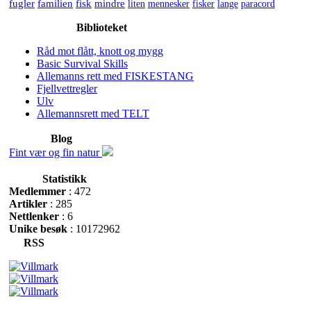
fugler
familien
fisk
mindre
liten
mennesker
fisker
lange
paracord
Biblioteket
Råd mot flått, knott og mygg
Basic Survival Skills
Allemanns rett med FISKESTANG
Fjellvettregler
Ulv
Allemannsrett med TELT
Blog
Fint vær og fin natur
Statistikk
Medlemmer
: 472
Artikler
: 285
Nettlenker
: 6
Unike besøk
: 10172962
RSS