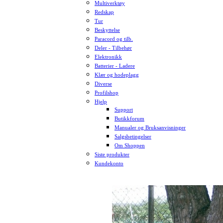
Multiverktøy
Redskap
Tur
Beskyttelse
Paracord og tilb.
Deler - Tilbehør
Elektronikk
Batterier - Ladere
Klær og hodeplagg
Diverse
Profilshop
Hjelp
Support
Butikkforum
Manualer og Bruksanvisninger
Salgsbetingelser
Om Shoppen
Siste produkter
Kundekonto