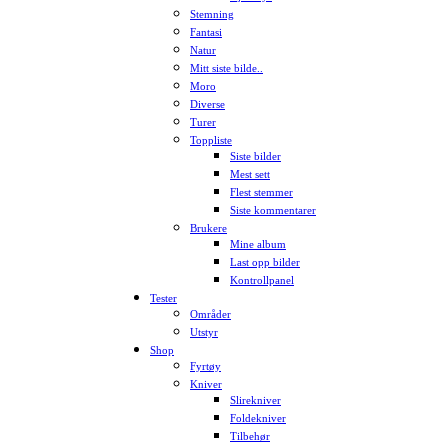
Stemning
Fantasi
Natur
Mitt siste bilde..
Moro
Diverse
Turer
Toppliste
Siste bilder
Mest sett
Flest stemmer
Siste kommentarer
Brukere
Mine album
Last opp bilder
Kontrollpanel
Tester
Områder
Utstyr
Shop
Fyrtøy
Kniver
Slirekniver
Foldekniver
Tilbehør