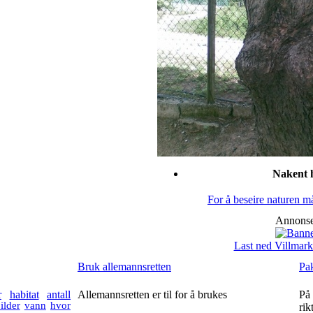
Nakent 
For å beseire naturen m
Annonse
Last ned Villmark
Bruk allemannsretten
Pak
r
habitat
antall
Allemannsretten er til for å brukes
På 
ilder
vann
hvor
rik