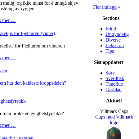
 mulig, og ikke minst for å unngå skjev
Fler innlegg »
astning av ryggen.
Sections
s mer …
Fritid
ketips for Fjellturen (vinter)
Uhøytidelig
Diverse
Leksikon
keliste for Fjellturen om vinteren
Tips
s mer …
Sist oppdatert
ssen
Sørv
Sverdfisk
em har den kaldeste kroppsdelen?
Tuneflue
Groblad
Aktuelt
ghetsfyrstikk
Villmark Caps
rdan bruke en evighetsfyrstikk?
Caps med Villmark
logo
s mer …
lige dyr i naturen