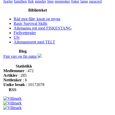
fugler
familien
fisk
mindre
liten
mennesker
fisker
lange
paracord
Biblioteket
Råd mot flått, knott og mygg
Basic Survival Skills
Allemanns rett med FISKESTANG
Fjellvettregler
Ulv
Allemannsrett med TELT
Blog
Fint vær og fin natur
Statistikk
Medlemmer
: 472
Artikler
: 285
Nettlenker
: 6
Unike besøk
: 10172078
RSS