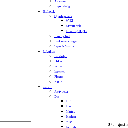
Alt annet
Uhøytidelig
Bibliotek
Oppslagsverk
WIKI
Kjærringråd
Lover og Regler
Tips og Råd
Bruksanvisninger
Tegn & Varsler
Leksikon
Land-dyr
Fisker
Fugler
Insekter
Planter
Natur
Galleri
Aktiviteter
Dyr
Luft
Land
Marine
Insekter
Miks
07 august 2
Kjæledyr