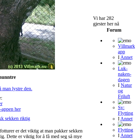
Vi har 282
gjester her nå
Forum
Villmark
app
I
Annet
Luk-
naken-
hunntre
dagen
I
Natur
å man lystre den.
og
Friluft
:
Sv:
-appen her
Flytting
k sekken riktig
I
Annet
Flytting
fotturer er det viktig at man pakker sekken
I
Annet
tig. Dette er viktig for å få med seg så mye