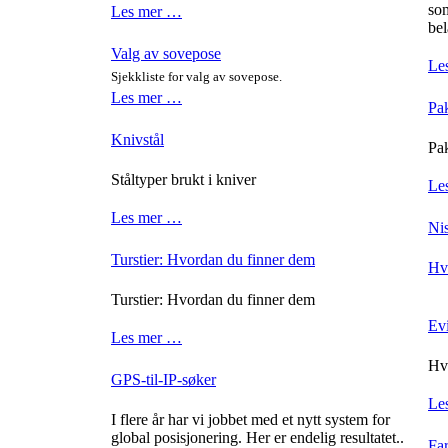
som
Les mer …
bel
Valg av sovepose
Le
Sjekkliste for valg av sovepose.
Les mer …
Pak
Knivstål
Pak
Ståltyper brukt i kniver
Le
Les mer …
Ni
Turstier: Hvordan du finner dem
Hv
Turstier: Hvordan du finner dem
Evi
Les mer …
Hvo
GPS-til-IP-søker
Le
I flere år har vi jobbet med et nytt system for
global posisjonering. Her er endelig resultatet..
Far