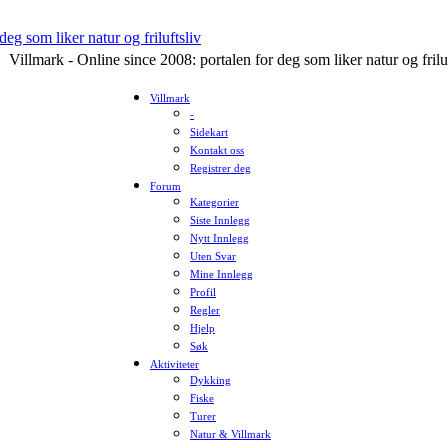
Villmark - Online since 2008: portalen for deg som liker natur og frilu
Villmark
-
Sidekart
Kontakt oss
Registrer deg
Forum
Kategorier
Siste Innlegg
Nytt Innlegg
Uten Svar
Mine Innlegg
Profil
Regler
Hjelp
Søk
Aktiviteter
Dykking
Fiske
Turer
Natur & Villmark