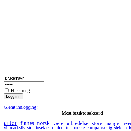
Husk meg
Glemt innlogging?
Mest brukte søkeord
arter
finnes
norsk
være
utbredelse
store
mange
leve
villmarksliv
stor
insekter
underarter
norske
europa
vanlig
slekten
b