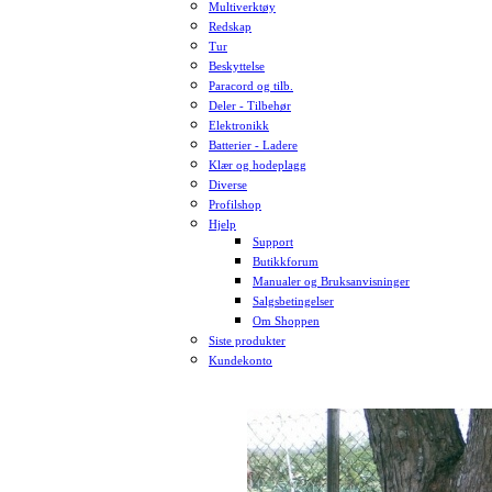
Multiverktøy
Redskap
Tur
Beskyttelse
Paracord og tilb.
Deler - Tilbehør
Elektronikk
Batterier - Ladere
Klær og hodeplagg
Diverse
Profilshop
Hjelp
Support
Butikkforum
Manualer og Bruksanvisninger
Salgsbetingelser
Om Shoppen
Siste produkter
Kundekonto