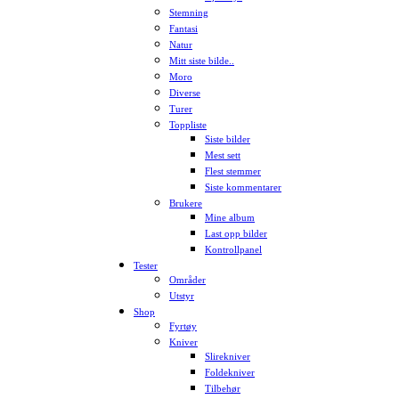
Stemning
Fantasi
Natur
Mitt siste bilde..
Moro
Diverse
Turer
Toppliste
Siste bilder
Mest sett
Flest stemmer
Siste kommentarer
Brukere
Mine album
Last opp bilder
Kontrollpanel
Tester
Områder
Utstyr
Shop
Fyrtøy
Kniver
Slirekniver
Foldekniver
Tilbehør