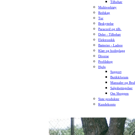
Tilbehør
Multiverktøy
Redskap
Tur
Beskyttelse
Paracord og tilb.
Deler - Tilbehør
Elektronikk
Batterier - Ladere
Klær og hodeplagg
Diverse
Profilshop
Hjelp
Support
Butikkforum
Manualer og Bruk
Salgsbetingelser
Om Shoppen
Siste produkter
Kundekonto