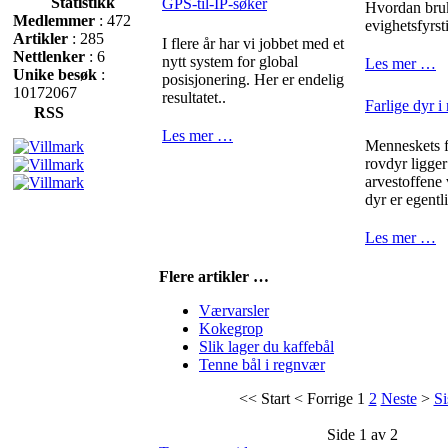
Statistikk
GPS-til-IP-søker
Hvordan bru
Medlemmer
: 472
evighetsfyrst
Artikler
: 285
I flere år har vi jobbet med et
Nettlenker
: 6
nytt system for global
Les mer …
Unike besøk
:
posisjonering. Her er endelig
10172067
resultatet..
Farlige dyr i
RSS
Les mer …
Menneskets fr
rovdyr ligger
arvestoffene
dyr er egentli
Les mer …
Flere artikler …
Værvarsler
Kokegrop
Slik lager du kaffebål
Tenne bål i regnvær
<<
Start
<
Forrige
1
2
Neste
>
Si
Side 1 av 2