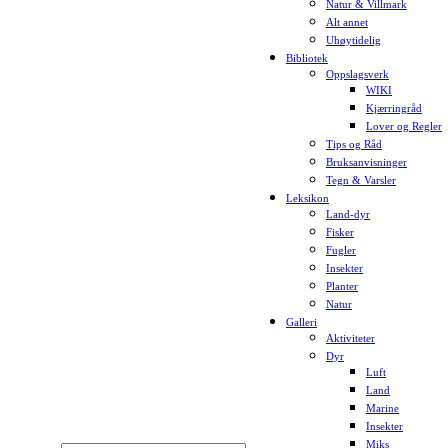
Natur & Villmark
Alt annet
Uhøytidelig
Bibliotek
Oppslagsverk
WIKI
Kjærringråd
Lover og Regler
Tips og Råd
Bruksanvisninger
Tegn & Varsler
Leksikon
Land-dyr
Fisker
Fugler
Insekter
Planter
Natur
Galleri
Aktiviteter
Dyr
Luft
Land
Marine
Insekter
Miks