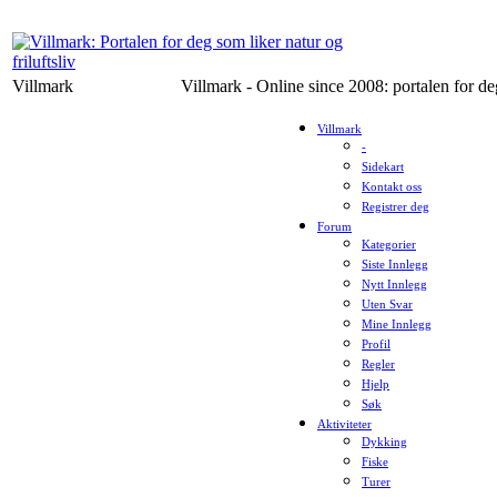
Villmark
Villmark - Online since 2008: portalen for deg
Villmark
-
Sidekart
Kontakt oss
Registrer deg
Forum
Kategorier
Siste Innlegg
Nytt Innlegg
Uten Svar
Mine Innlegg
Profil
Regler
Hjelp
Søk
Aktiviteter
Dykking
Fiske
Turer