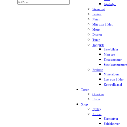
Kjæledyr
Stemning
Fantasi
Natur
Mitt siste bilde..
Moro
Diverse
Turer
Toppliste
Siste bilder
Mest sett
Flest stemmer
Siste kommentare
Brukere
Mine album
Last opp bilder
Kontrollpanel
Tester
Områder
Utstyr
Shop
Fyrtøy
Kniver
Slirekniver
Foldekniver