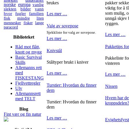
insekter
underarter
brukes
pakker sekken
norske
europa
vanlig
viktig for å 
slekten
bilder
vann
som mulig, o
hvor
fugler
familien
Les mer …
fisk
mindre
liten
unngå skjev 
mennesker
fisker
lange
ryggen.
Valg av sovepose
paracord
Sjekkliste for valg av sovepose.
Les mer …
Biblioteket
Les mer …
Pakketips for
Råd mot flått,
Knivstål
knott og mygg
Basic Survival
Pakkeliste fo
Ståltyper brukt i kniver
Skills
vinteren
Allemanns rett
med
Les mer …
Les mer …
FISKESTANG
Fjellvettregler
Turstier: Hvordan du finner
Nissen
Ulv
dem
Allemannsrett
Hvem har den
med TELT
Turstier: Hvordan du finner
kroppsdelen
dem
Blog
Fint vær og fin natur
Les mer …
Evighetsfyrs