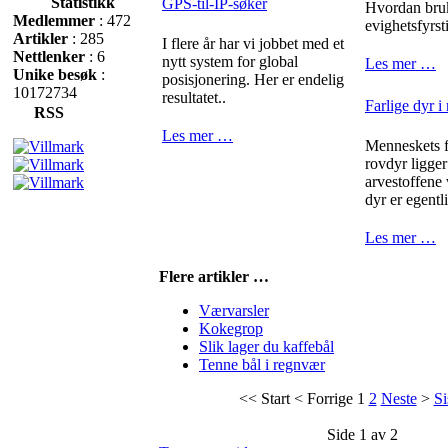
Statistikk
GPS-til-IP-søker
Hvordan bru
Medlemmer
: 472
evighetsfyrst
Artikler
: 285
I flere år har vi jobbet med et
Nettlenker
: 6
nytt system for global
Les mer …
Unike besøk
:
posisjonering. Her er endelig
10172734
resultatet..
Farlige dyr i
RSS
Les mer …
Menneskets fr
rovdyr ligger
arvestoffene
dyr er egentli
Les mer …
Flere artikler …
Værvarsler
Kokegrop
Slik lager du kaffebål
Tenne bål i regnvær
<<
Start
<
Forrige
1
2
Neste
>
Si
Side 1 av 2