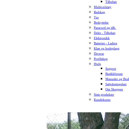
Tilbehør
Multiverktøy
Redskap
Tur
Beskyttelse
Paracord og tilb.
Deler - Tilbehør
Elektronikk
Batterier - Ladere
Klær og hodeplagg
Diverse
Profilshop
Hjelp
Support
Butikkforum
Manualer og Bruk
Salgsbetingelser
Om Shoppen
Siste produkter
Kundekonto