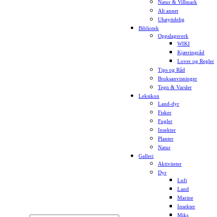
Natur & Villmark
Alt annet
Uhøytidelig
Bibliotek
Oppslagsverk
WIKI
Kjærringråd
Lover og Regler
Tips og Råd
Bruksanvisninger
Tegn & Varsler
Leksikon
Land-dyr
Fisker
Fugler
Insekter
Planter
Natur
Galleri
Aktiviteter
Dyr
Luft
Land
Marine
Insekter
Miks