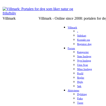
Villmark
Villmark - Online since 2008: portalen for deg
Villmark
-
Sidekart
Kontakt oss
Registrer deg
Forum
Kategorier
Siste Innlegg
Nytt Innlegg
Uten Svar
Mine Innlegg
Profil
Regler
Hjelp
Søk
Aktiviteter
Dykking
Fiske
Turer