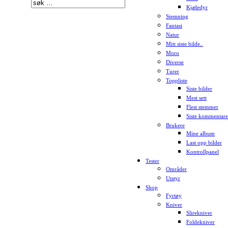
Kjæledyr
Stemning
Fantasi
Natur
Mitt siste bilde..
Moro
Diverse
Turer
Toppliste
Siste bilder
Mest sett
Flest stemmer
Siste kommentare
Brukere
Mine album
Last opp bilder
Kontrollpanel
Tester
Områder
Utstyr
Shop
Fyrtøy
Kniver
Slirekniver
Foldekniver