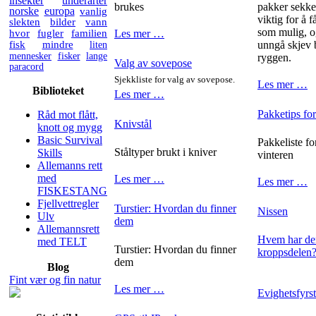
insekter
underarter
brukes
pakker sekken
norske
europa
vanlig
viktig for å 
slekten
bilder
vann
som mulig, o
hvor
fugler
familien
Les mer …
fisk
mindre
liten
unngå skjev 
mennesker
fisker
lange
ryggen.
Valg av sovepose
paracord
Sjekkliste for valg av sovepose.
Les mer …
Biblioteket
Les mer …
Pakketips for
Råd mot flått,
Knivstål
knott og mygg
Basic Survival
Pakkeliste fo
Ståltyper brukt i kniver
Skills
vinteren
Allemanns rett
med
Les mer …
Les mer …
FISKESTANG
Fjellvettregler
Turstier: Hvordan du finner
Nissen
Ulv
dem
Allemannsrett
Hvem har den
med TELT
Turstier: Hvordan du finner
kroppsdelen
dem
Blog
Fint vær og fin natur
Les mer …
Evighetsfyrs