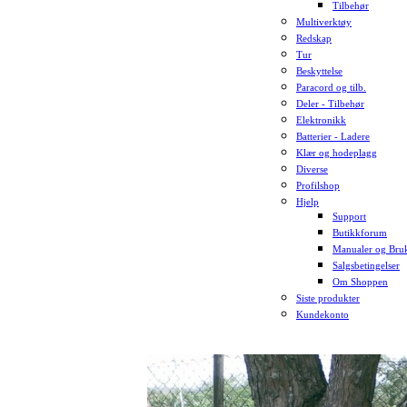
Tilbehør
Multiverktøy
Redskap
Tur
Beskyttelse
Paracord og tilb.
Deler - Tilbehør
Elektronikk
Batterier - Ladere
Klær og hodeplagg
Diverse
Profilshop
Hjelp
Support
Butikkforum
Manualer og Bruk
Salgsbetingelser
Om Shoppen
Siste produkter
Kundekonto