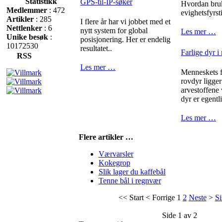
Statistikk
GPS-til-IP-søker
Hvordan bru
Medlemmer
: 472
evighetsfyrst
Artikler
: 285
I flere år har vi jobbet med et
Nettlenker
: 6
nytt system for global
Les mer …
Unike besøk
:
posisjonering. Her er endelig
10172530
resultatet..
Farlige dyr i
RSS
Les mer …
Menneskets fr
rovdyr ligger
arvestoffene
dyr er egentli
Les mer …
Flere artikler …
Værvarsler
Kokegrop
Slik lager du kaffebål
Tenne bål i regnvær
<<
Start
<
Forrige
1
2
Neste
>
Si
Side 1 av 2