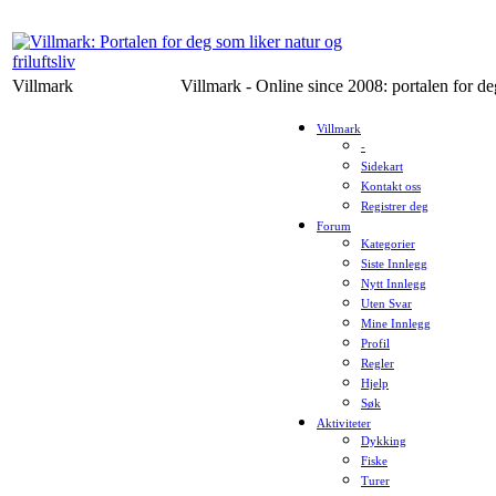
Villmark
Villmark - Online since 2008: portalen for deg
Villmark
-
Sidekart
Kontakt oss
Registrer deg
Forum
Kategorier
Siste Innlegg
Nytt Innlegg
Uten Svar
Mine Innlegg
Profil
Regler
Hjelp
Søk
Aktiviteter
Dykking
Fiske
Turer