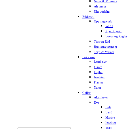
Natur & Villmark
Alt annet
Uhøytidelig
Bibliotek
Oppslagsverk
WIKI
Kjærringråd
Lover og Regler
Tips og Råd
Bruksanvisninger
Tegn & Varsler
Leksikon
Land-dyr
Fisker
Fugler
Insekter
Planter
Natur
Galleri
Aktiviteter
Dyr
Luft
Land
Marine
Insekter
Miks