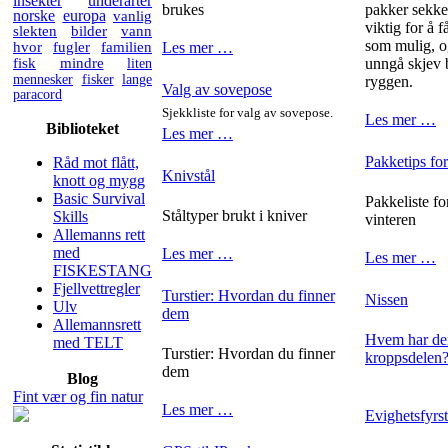
insekter
underarter
brukes
pakker sekken
norske
europa
vanlig
viktig for å 
slekten
bilder
vann
som mulig, o
hvor
fugler
familien
Les mer …
fisk
mindre
liten
unngå skjev 
mennesker
fisker
lange
ryggen.
Valg av sovepose
paracord
Sjekkliste for valg av sovepose.
Les mer …
Biblioteket
Les mer …
Pakketips for
Råd mot flått,
Knivstål
knott og mygg
Basic Survival
Pakkeliste fo
Ståltyper brukt i kniver
Skills
vinteren
Allemanns rett
med
Les mer …
Les mer …
FISKESTANG
Fjellvettregler
Turstier: Hvordan du finner
Nissen
Ulv
dem
Allemannsrett
Hvem har den
med TELT
Turstier: Hvordan du finner
kroppsdelen
dem
Blog
Fint vær og fin natur
Les mer …
Evighetsfyrs