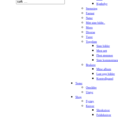
Kjæledyr
Stemning
Fantasi
Natur
Mitt siste bilde..
Moro
Diverse
Turer
Toppliste
Siste bilder
Mest sett
Flest stemmer
Siste kommentare
Brukere
Mine album
Last opp bilder
Kontrollpanel
Tester
Områder
Utstyr
Shop
Fyrtøy
Kniver
Slirekniver
Foldekniver