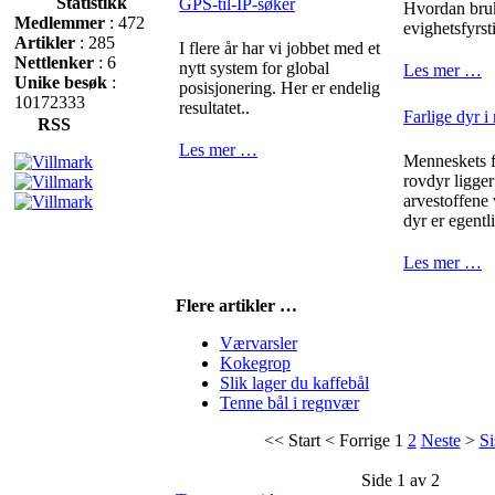
Statistikk
GPS-til-IP-søker
Hvordan bru
Medlemmer
: 472
evighetsfyrst
Artikler
: 285
I flere år har vi jobbet med et
Nettlenker
: 6
nytt system for global
Les mer …
Unike besøk
:
posisjonering. Her er endelig
10172333
resultatet..
Farlige dyr i
RSS
Les mer …
Menneskets fr
rovdyr ligger
arvestoffene
dyr er egentli
Les mer …
Flere artikler …
Værvarsler
Kokegrop
Slik lager du kaffebål
Tenne bål i regnvær
<<
Start
<
Forrige
1
2
Neste
>
Si
Side 1 av 2