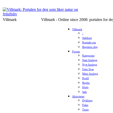
Villmark
Villmark - Online since 2008: portalen for deg
Villmark
-
Sidekart
Kontakt oss
Registrer deg
Forum
Kategorier
Siste Innlegg
Nytt Innlegg
Uten Svar
Mine Innlegg
Profil
Regler
Hjelp
Søk
Aktiviteter
Dykking
Fiske
Turer