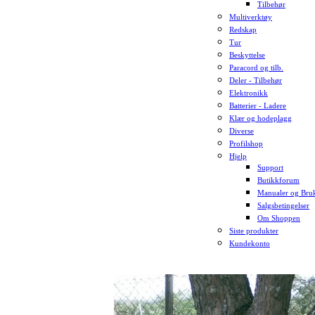
Tilbehør
Multiverktøy
Redskap
Tur
Beskyttelse
Paracord og tilb.
Deler - Tilbehør
Elektronikk
Batterier - Ladere
Klær og hodeplagg
Diverse
Profilshop
Hjelp
Support
Butikkforum
Manualer og Bruk
Salgsbetingelser
Om Shoppen
Siste produkter
Kundekonto