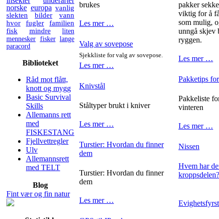
insekter
underarter
brukes
pakker sekken
norske
europa
vanlig
viktig for å 
slekten
bilder
vann
som mulig, o
hvor
fugler
familien
Les mer …
fisk
mindre
liten
unngå skjev 
mennesker
fisker
lange
ryggen.
Valg av sovepose
paracord
Sjekkliste for valg av sovepose.
Les mer …
Biblioteket
Les mer …
Pakketips for
Råd mot flått,
Knivstål
knott og mygg
Basic Survival
Pakkeliste fo
Ståltyper brukt i kniver
Skills
vinteren
Allemanns rett
med
Les mer …
Les mer …
FISKESTANG
Fjellvettregler
Turstier: Hvordan du finner
Nissen
Ulv
dem
Allemannsrett
Hvem har den
med TELT
Turstier: Hvordan du finner
kroppsdelen
dem
Blog
Fint vær og fin natur
Les mer …
Evighetsfyrs