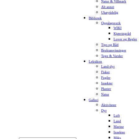
Natur & Villmark
Alt annet
Uhøytidelig
Bibliotek
Oppslagsverk
WIKI
Kjærringråd
Lover og Regler
Tips og Råd
Bruksanvisninger
Tegn & Varsler
Leksikon
Land-dyr
Fisker
Fugler
Insekter
Planter
Natur
Galleri
Aktiviteter
Dyr
Luft
Land
Marine
Insekter
Miks