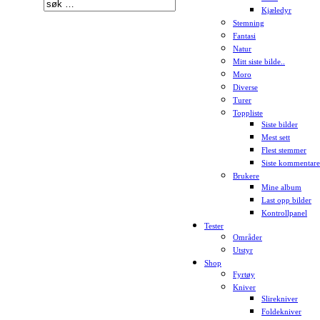
Kjæledyr
Stemning
Fantasi
Natur
Mitt siste bilde..
Moro
Diverse
Turer
Toppliste
Siste bilder
Mest sett
Flest stemmer
Siste kommentare
Brukere
Mine album
Last opp bilder
Kontrollpanel
Tester
Områder
Utstyr
Shop
Fyrtøy
Kniver
Slirekniver
Foldekniver