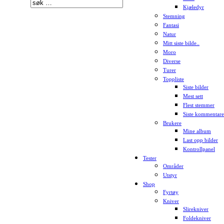
Kjæledyr
Stemning
Fantasi
Natur
Mitt siste bilde..
Moro
Diverse
Turer
Toppliste
Siste bilder
Mest sett
Flest stemmer
Siste kommentare
Brukere
Mine album
Last opp bilder
Kontrollpanel
Tester
Områder
Utstyr
Shop
Fyrtøy
Kniver
Slirekniver
Foldekniver