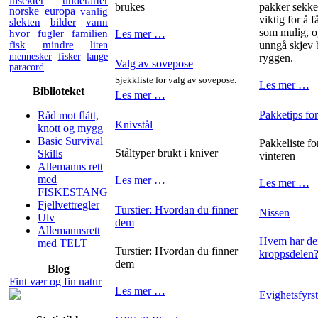
insekter
underarter
brukes
pakker sekken
norske
europa
vanlig
viktig for å 
slekten
bilder
vann
som mulig, o
hvor
fugler
familien
Les mer …
fisk
mindre
liten
unngå skjev 
mennesker
fisker
lange
ryggen.
Valg av sovepose
paracord
Sjekkliste for valg av sovepose.
Les mer …
Biblioteket
Les mer …
Pakketips for
Råd mot flått,
Knivstål
knott og mygg
Basic Survival
Pakkeliste fo
Ståltyper brukt i kniver
Skills
vinteren
Allemanns rett
med
Les mer …
Les mer …
FISKESTANG
Fjellvettregler
Turstier: Hvordan du finner
Nissen
Ulv
dem
Allemannsrett
Hvem har den
med TELT
Turstier: Hvordan du finner
kroppsdelen
dem
Blog
Fint vær og fin natur
Les mer …
Evighetsfyrs