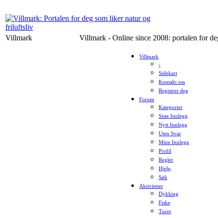
Villmark
Villmark - Online since 2008: portalen for deg
Villmark
-
Sidekart
Kontakt oss
Registrer deg
Forum
Kategorier
Siste Innlegg
Nytt Innlegg
Uten Svar
Mine Innlegg
Profil
Regler
Hjelp
Søk
Aktiviteter
Dykking
Fiske
Turer