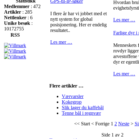
Statistikk
GPS-til-IP-søker
Hvordan bru
Medlemmer
: 472
evighetsfyrst
Artikler
: 285
I flere år har vi jobbet med et
Nettlenker
: 6
nytt system for global
Les mer …
Unike besøk
:
posisjonering. Her er endelig
10172755
resultatet..
Farlige dyr i
RSS
Les mer …
Menneskets fr
rovdyr ligger
arvestoffene
dyr er egentli
Les mer …
Flere artikler …
Værvarsler
Kokegrop
Slik lager du kaffebål
Tenne bål i regnvær
<<
Start
<
Forrige
1
2
Neste
>
Si
Side 1 av 2