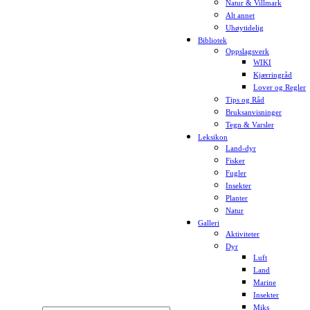
Natur & Villmark
Alt annet
Uhøytidelig
Bibliotek
Oppslagsverk
WIKI
Kjærringråd
Lover og Regler
Tips og Råd
Bruksanvisninger
Tegn & Varsler
Leksikon
Land-dyr
Fisker
Fugler
Insekter
Planter
Natur
Galleri
Aktiviteter
Dyr
Luft
Land
Marine
Insekter
Miks