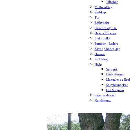
Tilbehør
Multiverktøy
Redskap
Tur
Beskyttelse
Paracord og tilb.
Deler - Tilbehør
Elektronikk
Batterier - Ladere
Klær og hodeplagg
Diverse
Profilshop
Hjelp
Support
Butikkforum
Manualer og Bruk
Salgsbetingelser
Om Shoppen
Siste produkter
Kundekonto