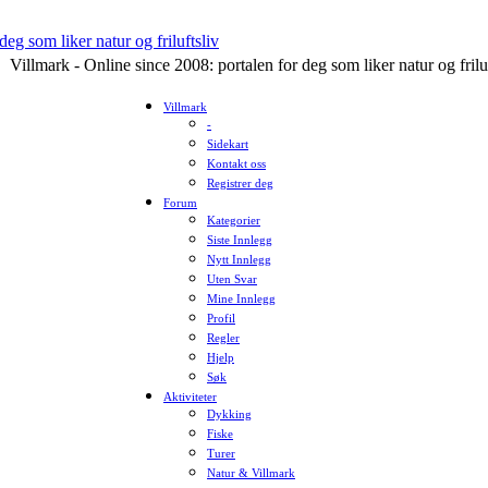
Villmark - Online since 2008: portalen for deg som liker natur og frilu
Villmark
-
Sidekart
Kontakt oss
Registrer deg
Forum
Kategorier
Siste Innlegg
Nytt Innlegg
Uten Svar
Mine Innlegg
Profil
Regler
Hjelp
Søk
Aktiviteter
Dykking
Fiske
Turer
Natur & Villmark