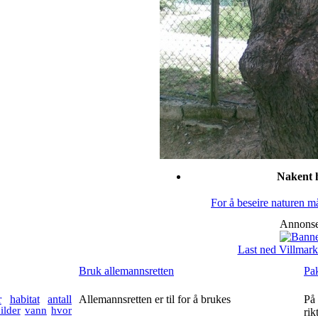
Nakent 
For å beseire naturen m
Annonse
Last ned Villmark
Bruk allemannsretten
Pak
r
habitat
antall
Allemannsretten er til for å brukes
På 
ilder
vann
hvor
rik