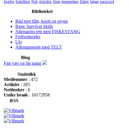
fugler
familien
fisk
mindre
liten
mennesker
fisker
lange
paracord
Biblioteket
Råd mot flått, knott og mygg
Basic Survival Skills
Allemanns rett med FISKESTANG
Fjellvettregler
Ulv
Allemannsrett med TELT
Blog
Fint vær og fin natur
Statistikk
Medlemmer
: 472
Artikler
: 285
Nettlenker
: 6
Unike besøk
: 10172958
RSS