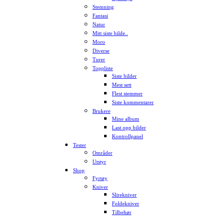
Stemning
Fantasi
Natur
Mitt siste bilde..
Moro
Diverse
Turer
Toppliste
Siste bilder
Mest sett
Flest stemmer
Siste kommentarer
Brukere
Mine album
Last opp bilder
Kontrollpanel
Tester
Områder
Utstyr
Shop
Fyrtøy
Kniver
Slirekniver
Foldekniver
Tilbehør