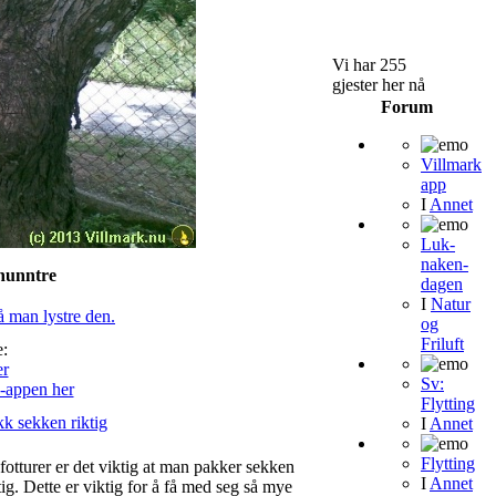
Vi har 255
gjester her nå
Forum
Villmark
app
I
Annet
Luk-
naken-
hunntre
dagen
I
Natur
å man lystre den.
og
Friluft
:
Sv:
-appen her
Flytting
k sekken riktig
I
Annet
Flytting
fotturer er det viktig at man pakker sekken
I
Annet
tig. Dette er viktig for å få med seg så mye