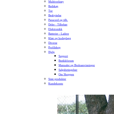
Multiverktøy
Redskap
Tur
Beskyttelse
Paracord og tilb.
Deler - Tilbehør
Elektronikk
Batterier - Ladere
Klær og hodeplagg
Diverse
Profilshop
Hjelp
Support
Butikkforum
Manualer og Bruksanvisninger
Salgsbetingelser
Om Shoppen
Siste produkter
Kundekonto