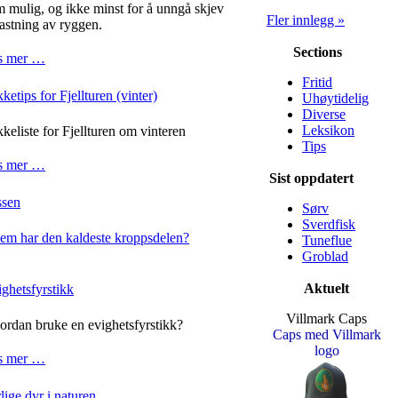
 mulig, og ikke minst for å unngå skjev
Fler innlegg »
astning av ryggen.
Sections
s mer …
Fritid
ketips for Fjellturen (vinter)
Uhøytidelig
Diverse
Leksikon
keliste for Fjellturen om vinteren
Tips
s mer …
Sist oppdatert
ssen
Sørv
Sverdfisk
em har den kaldeste kroppsdelen?
Tuneflue
Groblad
Aktuelt
ghetsfyrstikk
Villmark Caps
rdan bruke en evighetsfyrstikk?
Caps med Villmark
logo
s mer …
lige dyr i naturen