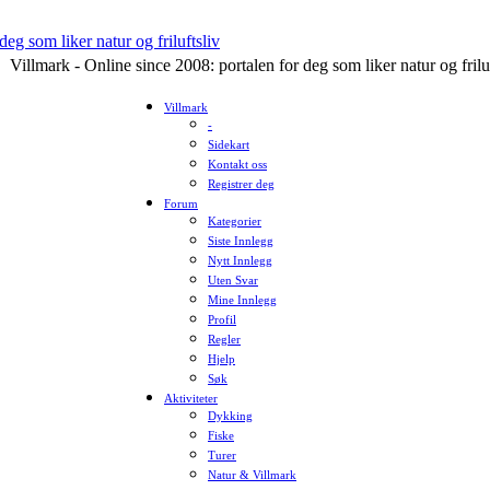
Villmark - Online since 2008: portalen for deg som liker natur og frilu
Villmark
-
Sidekart
Kontakt oss
Registrer deg
Forum
Kategorier
Siste Innlegg
Nytt Innlegg
Uten Svar
Mine Innlegg
Profil
Regler
Hjelp
Søk
Aktiviteter
Dykking
Fiske
Turer
Natur & Villmark