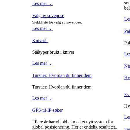
som
Les mer …
bel
Valg av sovepose
Le
Sjekkliste for valg av sovepose.
Les mer …
Pak
Knivstål
Pak
Ståltyper brukt i kniver
Le
Les mer …
Ni
Turstier: Hvordan du finner dem
Hv
Turstier: Hvordan du finner dem
Evi
Les mer …
Hvo
GPS-til-IP-søker
Le
I flere år har vi jobbet med et nytt system for
global posisjonering. Her er endelig resultatet..
Far