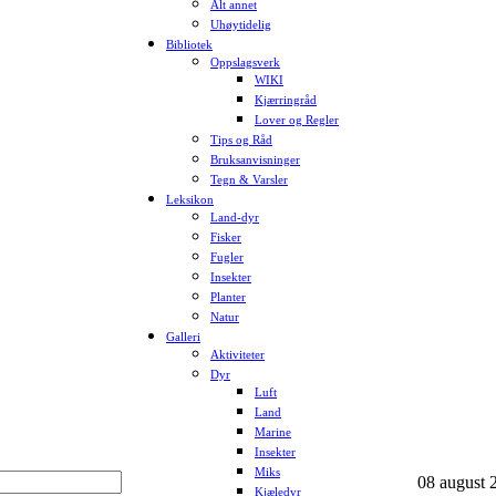
Alt annet
Uhøytidelig
Bibliotek
Oppslagsverk
WIKI
Kjærringråd
Lover og Regler
Tips og Råd
Bruksanvisninger
Tegn & Varsler
Leksikon
Land-dyr
Fisker
Fugler
Insekter
Planter
Natur
Galleri
Aktiviteter
Dyr
Luft
Land
Marine
Insekter
Miks
08 august 2
Kjæledyr