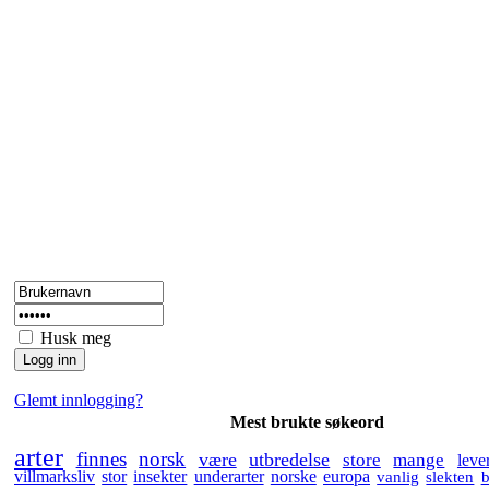
Husk meg
Glemt innlogging?
Mest brukte søkeord
arter
finnes
norsk
være
utbredelse
store
mange
leve
villmarksliv
stor
insekter
underarter
norske
europa
vanlig
slekten
b