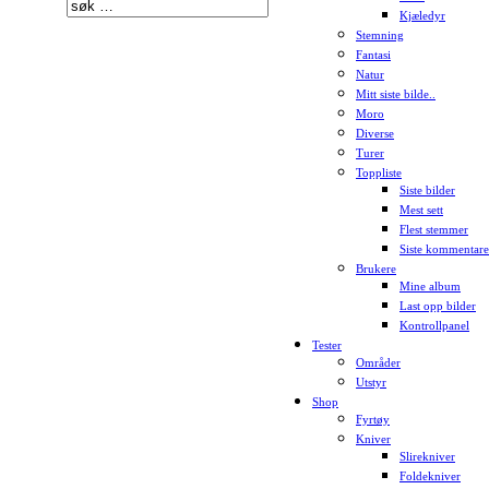
Kjæledyr
Stemning
Fantasi
Natur
Mitt siste bilde..
Moro
Diverse
Turer
Toppliste
Siste bilder
Mest sett
Flest stemmer
Siste kommentare
Brukere
Mine album
Last opp bilder
Kontrollpanel
Tester
Områder
Utstyr
Shop
Fyrtøy
Kniver
Slirekniver
Foldekniver