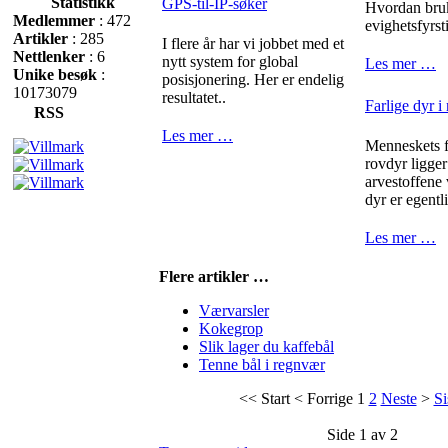
Statistikk
GPS-til-IP-søker
Hvordan bru
Medlemmer
: 472
evighetsfyrst
Artikler
: 285
I flere år har vi jobbet med et
Nettlenker
: 6
nytt system for global
Les mer …
Unike besøk
:
posisjonering. Her er endelig
10173079
resultatet..
Farlige dyr i
RSS
Les mer …
Menneskets fr
rovdyr ligger
arvestoffene
dyr er egentli
Les mer …
Flere artikler …
Værvarsler
Kokegrop
Slik lager du kaffebål
Tenne bål i regnvær
<<
Start
<
Forrige
1
2
Neste
>
Si
Side 1 av 2