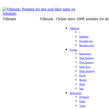
Villmark
Villmark - Online since 2008: portalen for deg
Villmark
-
Sidekart
Kontakt oss
Registrer deg
Forum
Kategorier
Siste Innlegg
Nytt Innlegg
Uten Svar
Mine Innlegg
Profil
Regler
Hjelp
Søk
Aktiviteter
Dykking
Fiske
Turer