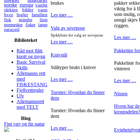
insekter
underarter
brukes
pakker sekken
norske
europa
vanlig
viktig for å 
slekten
bilder
vann
som mulig, o
hvor
fugler
familien
Les mer …
fisk
mindre
liten
unngå skjev 
mennesker
fisker
lange
ryggen.
Valg av sovepose
paracord
Sjekkliste for valg av sovepose.
Les mer …
Biblioteket
Les mer …
Pakketips for
Råd mot flått,
Knivstål
knott og mygg
Basic Survival
Pakkeliste fo
Ståltyper brukt i kniver
Skills
vinteren
Allemanns rett
med
Les mer …
Les mer …
FISKESTANG
Fjellvettregler
Turstier: Hvordan du finner
Nissen
Ulv
dem
Allemannsrett
Hvem har den
med TELT
Turstier: Hvordan du finner
kroppsdelen
dem
Blog
Fint vær og fin natur
Les mer …
Evighetsfyrs