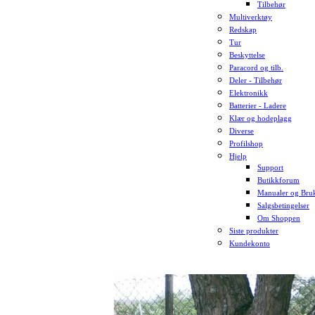
Tilbehør
Multiverktøy
Redskap
Tur
Beskyttelse
Paracord og tilb.
Deler - Tilbehør
Elektronikk
Batterier - Ladere
Klær og hodeplagg
Diverse
Profilshop
Hjelp
Support
Butikkforum
Manualer og Bruk
Salgsbetingelser
Om Shoppen
Siste produkter
Kundekonto