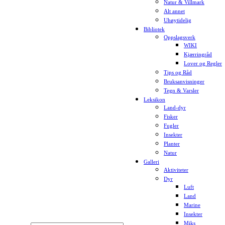
Natur & Villmark
Alt annet
Uhøytidelig
Bibliotek
Oppslagsverk
WIKI
Kjærringråd
Lover og Regler
Tips og Råd
Bruksanvisninger
Tegn & Varsler
Leksikon
Land-dyr
Fisker
Fugler
Insekter
Planter
Natur
Galleri
Aktiviteter
Dyr
Luft
Land
Marine
Insekter
Miks