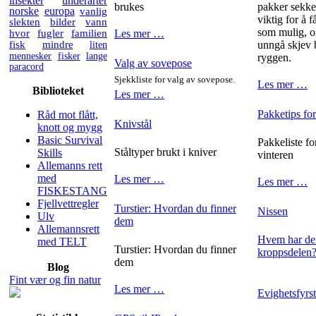
insekter
underarter
brukes
pakker sekken
norske
europa
vanlig
viktig for å 
slekten
bilder
vann
som mulig, o
hvor
fugler
familien
Les mer …
fisk
mindre
liten
unngå skjev 
mennesker
fisker
lange
ryggen.
Valg av sovepose
paracord
Sjekkliste for valg av sovepose.
Les mer …
Biblioteket
Les mer …
Pakketips for
Råd mot flått,
Knivstål
knott og mygg
Basic Survival
Pakkeliste fo
Ståltyper brukt i kniver
Skills
vinteren
Allemanns rett
med
Les mer …
Les mer …
FISKESTANG
Fjellvettregler
Turstier: Hvordan du finner
Nissen
Ulv
dem
Allemannsrett
Hvem har den
med TELT
Turstier: Hvordan du finner
kroppsdelen
dem
Blog
Fint vær og fin natur
Les mer …
Evighetsfyrs