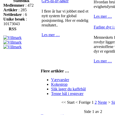
Statistikk
GPS-til-IP-søker
Hvordan bru
Medlemmer
: 472
evighetsfyrst
Artikler
: 285
I flere år har vi jobbet med et
Nettlenker
: 6
nytt system for global
Les mer …
Unike besøk
:
posisjonering. Her er endelig
10173043
resultatet..
Farlige dyr i
RSS
Les mer …
Menneskets fr
rovdyr ligger
arvestoffene
dyr er egentli
Les mer …
Flere artikler …
Værvarsler
Kokegrop
Slik lager du kaffebål
Tenne bål i regnvær
<<
Start
<
Forrige
1
2
Neste
>
Si
Side 1 av 2