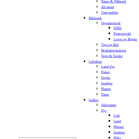
Natur & Villmark
Alt annet
Uhøytidelig
Bibliotek
Oppslagsverk
WIKI
Kjærringråd
Lover og Regler
Tips og Råd
Bruksanvisninger
Tegn & Varsler
Leksikon
Land-dyr
Fisker
Fugler
Insekter
Planter
Natur
Galleri
Aktiviteter
Dyr
Luft
Land
Marine
Insekter
Miks