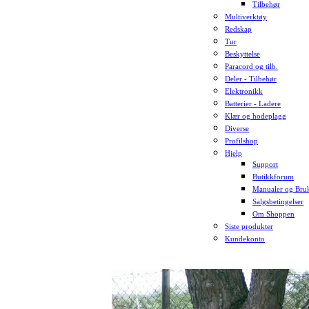
Tilbehør
Multiverktøy
Redskap
Tur
Beskyttelse
Paracord og tilb.
Deler - Tilbehør
Elektronikk
Batterier - Ladere
Klær og hodeplagg
Diverse
Profilshop
Hjelp
Support
Butikkforum
Manualer og Bruk
Salgsbetingelser
Om Shoppen
Siste produkter
Kundekonto