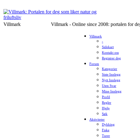
Villmark
Villmark - Online since 2008: portalen for deg
Villmark
-
Sidekart
Kontakt oss
Registrer deg
Forum
Kategorier
Siste Innlegg
Nytt Innlegg
Uten Svar
Mine Innlegg
Profil
Regler
Hjelp
Søk
Aktiviteter
Dykking
Fiske
Turer