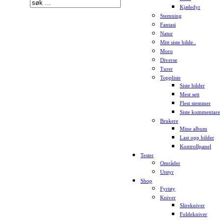
Kjæledyr
Stemning
Fantasi
Natur
Mitt siste bilde..
Moro
Diverse
Turer
Toppliste
Siste bilder
Mest sett
Flest stemmer
Siste kommentare
Brukere
Mine album
Last opp bilder
Kontrollpanel
Tester
Områder
Utstyr
Shop
Fyrtøy
Kniver
Slirekniver
Foldekniver