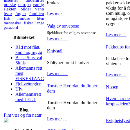
insekter
underarter
brukes
pakker sekken
norske
europa
vanlig
viktig for å 
slekten
bilder
vann
som mulig, o
hvor
fugler
familien
Les mer …
fisk
mindre
liten
unngå skjev 
mennesker
fisker
lange
ryggen.
Valg av sovepose
paracord
Sjekkliste for valg av sovepose.
Les mer …
Biblioteket
Les mer …
Pakketips for
Råd mot flått,
Knivstål
knott og mygg
Basic Survival
Pakkeliste fo
Ståltyper brukt i kniver
Skills
vinteren
Allemanns rett
med
Les mer …
Les mer …
FISKESTANG
Fjellvettregler
Turstier: Hvordan du finner
Nissen
Ulv
dem
Allemannsrett
Hvem har den
med TELT
Turstier: Hvordan du finner
kroppsdelen
dem
Blog
Fint vær og fin natur
Les mer …
Evighetsfyrs