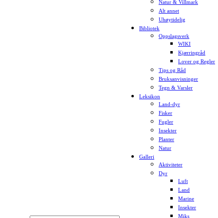
Natur & Villmark
Alt annet
Uhøytidelig
Bibliotek
Oppslagsverk
WIKI
Kjærringråd
Lover og Regler
Tips og Råd
Bruksanvisninger
Tegn & Varsler
Leksikon
Land-dyr
Fisker
Fugler
Insekter
Planter
Natur
Galleri
Aktiviteter
Dyr
Luft
Land
Marine
Insekter
Miks