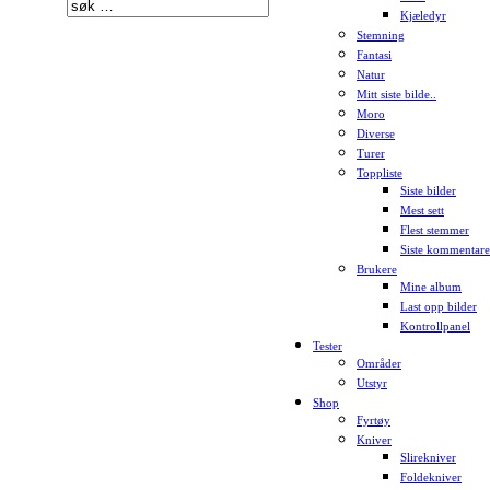
Kjæledyr
Stemning
Fantasi
Natur
Mitt siste bilde..
Moro
Diverse
Turer
Toppliste
Siste bilder
Mest sett
Flest stemmer
Siste kommentare
Brukere
Mine album
Last opp bilder
Kontrollpanel
Tester
Områder
Utstyr
Shop
Fyrtøy
Kniver
Slirekniver
Foldekniver