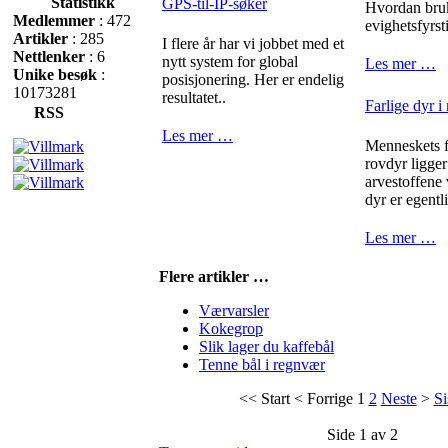
Statistikk
GPS-til-IP-søker
Hvordan bru
Medlemmer
: 472
evighetsfyrst
Artikler
: 285
I flere år har vi jobbet med et
Nettlenker
: 6
nytt system for global
Les mer …
Unike besøk
:
posisjonering. Her er endelig
10173281
resultatet..
Farlige dyr i
RSS
Les mer …
Menneskets fr
rovdyr ligger
arvestoffene
dyr er egentli
Les mer …
Flere artikler …
Værvarsler
Kokegrop
Slik lager du kaffebål
Tenne bål i regnvær
<<
Start
<
Forrige
1
2
Neste
>
Si
Side 1 av 2