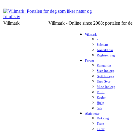
Villmark
Villmark - Online since 2008: portalen for deg
Villmark
-
Sidekart
Kontakt oss
Registrer deg
Forum
Kategorier
Siste Innlegg
Nytt Innlegg
Uten Svar
Mine Innlegg
Profil
Regler
Hjelp
Søk
Aktiviteter
Dykking
Fiske
Turer