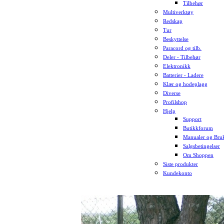
Tilbehør
Multiverktøy
Redskap
Tur
Beskyttelse
Paracord og tilb.
Deler - Tilbehør
Elektronikk
Batterier - Ladere
Klær og hodeplagg
Diverse
Profilshop
Hjelp
Support
Butikkforum
Manualer og Bruk
Salgsbetingelser
Om Shoppen
Siste produkter
Kundekonto