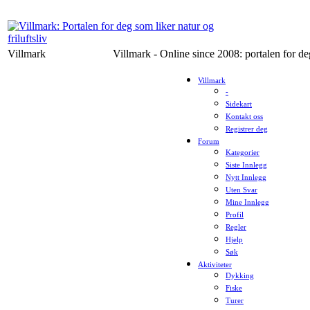
Villmark
Villmark - Online since 2008: portalen for deg
Villmark
-
Sidekart
Kontakt oss
Registrer deg
Forum
Kategorier
Siste Innlegg
Nytt Innlegg
Uten Svar
Mine Innlegg
Profil
Regler
Hjelp
Søk
Aktiviteter
Dykking
Fiske
Turer