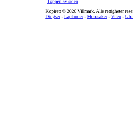
Toppen av siden
Kopirett © 2026 Villmark. Alle rettigheter rese
Dingser
-
Laplander
-
Morosaker
-
Viten
-
Ufo