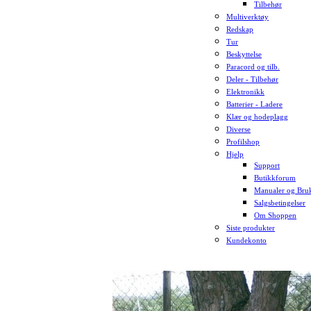
Tilbehør
Multiverktøy
Redskap
Tur
Beskyttelse
Paracord og tilb.
Deler - Tilbehør
Elektronikk
Batterier - Ladere
Klær og hodeplagg
Diverse
Profilshop
Hjelp
Support
Butikkforum
Manualer og Bruk
Salgsbetingelser
Om Shoppen
Siste produkter
Kundekonto