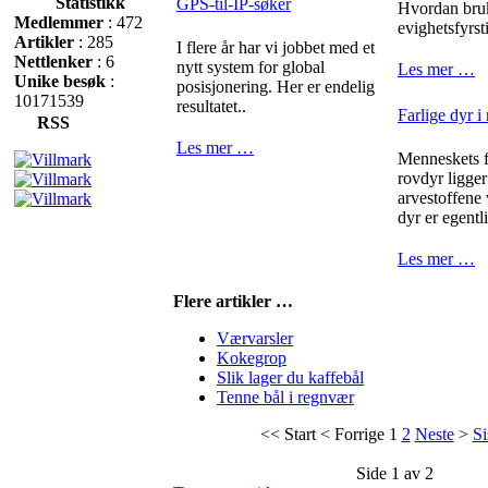
Statistikk
GPS-til-IP-søker
Hvordan bru
Medlemmer
: 472
evighetsfyrst
Artikler
: 285
I flere år har vi jobbet med et
Nettlenker
: 6
nytt system for global
Les mer …
Unike besøk
:
posisjonering. Her er endelig
10171539
resultatet..
Farlige dyr i
RSS
Les mer …
Menneskets fr
rovdyr ligger
arvestoffene
dyr er egentli
Les mer …
Flere artikler …
Værvarsler
Kokegrop
Slik lager du kaffebål
Tenne bål i regnvær
<<
Start
<
Forrige
1
2
Neste
>
Si
Side 1 av 2