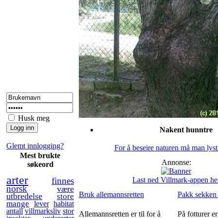
Husk meg
Nakent hunntre
Glemt innlogging?
For å beseire naturen må man lyst
Mest brukte
Annonse:
søkeord
arter
finnes
Last ned Villmark-appen he
norsk
være
Bruk allemannsretten
Pakk sekken 
utbredelse
store
mange
lever
habitat
antall
villmarksliv
stor
Allemannsretten er til for å
På fotturer e