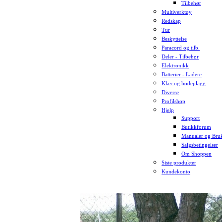
Tilbehør
Multiverktøy
Redskap
Tur
Beskyttelse
Paracord og tilb.
Deler - Tilbehør
Elektronikk
Batterier - Ladere
Klær og hodeplagg
Diverse
Profilshop
Hjelp
Support
Butikkforum
Manualer og Bruk
Salgsbetingelser
Om Shoppen
Siste produkter
Kundekonto