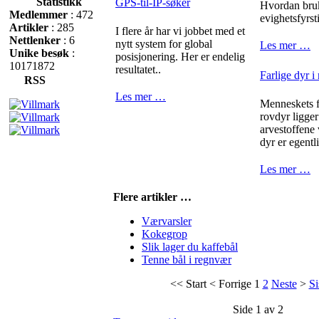
Statistikk
GPS-til-IP-søker
Hvordan bru
Medlemmer
: 472
evighetsfyrst
Artikler
: 285
I flere år har vi jobbet med et
Nettlenker
: 6
nytt system for global
Les mer …
Unike besøk
:
posisjonering. Her er endelig
10171872
resultatet..
Farlige dyr i
RSS
Les mer …
Menneskets fr
rovdyr ligger
arvestoffene
dyr er egentli
Les mer …
Flere artikler …
Værvarsler
Kokegrop
Slik lager du kaffebål
Tenne bål i regnvær
<<
Start
<
Forrige
1
2
Neste
>
Si
Side 1 av 2