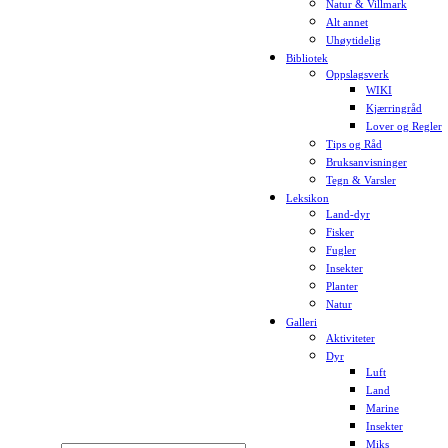
Natur & Villmark
Alt annet
Uhøytidelig
Bibliotek
Oppslagsverk
WIKI
Kjærringråd
Lover og Regler
Tips og Råd
Bruksanvisninger
Tegn & Varsler
Leksikon
Land-dyr
Fisker
Fugler
Insekter
Planter
Natur
Galleri
Aktiviteter
Dyr
Luft
Land
Marine
Insekter
Miks