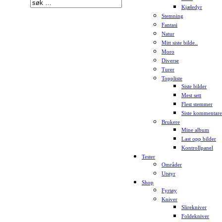
Kjæledyr
Stemning
Fantasi
Natur
Mitt siste bilde..
Moro
Diverse
Turer
Toppliste
Siste bilder
Mest sett
Flest stemmer
Siste kommentare
Brukere
Mine album
Last opp bilder
Kontrollpanel
Tester
Områder
Utstyr
Shop
Fyrtøy
Kniver
Slirekniver
Foldekniver