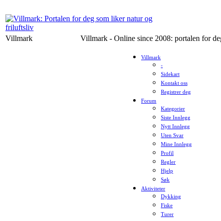
Villmark
Villmark - Online since 2008: portalen for deg
Villmark
-
Sidekart
Kontakt oss
Registrer deg
Forum
Kategorier
Siste Innlegg
Nytt Innlegg
Uten Svar
Mine Innlegg
Profil
Regler
Hjelp
Søk
Aktiviteter
Dykking
Fiske
Turer