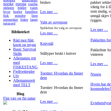
insekter
underarter
brukes
pakker sekken
norske
europa
vanlig
viktig for å 
slekten
bilder
vann
som mulig, o
hvor
fugler
familien
Les mer …
fisk
mindre
liten
unngå skjev 
mennesker
fisker
lange
ryggen.
Valg av sovepose
paracord
Sjekkliste for valg av sovepose.
Les mer …
Biblioteket
Les mer …
Pakketips for
Råd mot flått,
Knivstål
knott og mygg
Basic Survival
Pakkeliste fo
Ståltyper brukt i kniver
Skills
vinteren
Allemanns rett
med
Les mer …
Les mer …
FISKESTANG
Fjellvettregler
Turstier: Hvordan du finner
Nissen
Ulv
dem
Allemannsrett
Hvem har den
med TELT
Turstier: Hvordan du finner
kroppsdelen
dem
Blog
Fint vær og fin natur
Les mer …
Evighetsfyrs