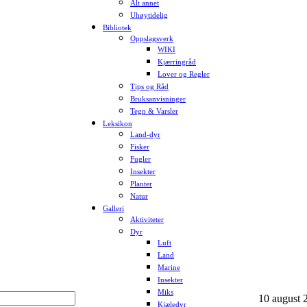
Alt annet
Uhøytidelig
Bibliotek
Oppslagsverk
WIKI
Kjærringråd
Lover og Regler
Tips og Råd
Bruksanvisninger
Tegn & Varsler
Leksikon
Land-dyr
Fisker
Fugler
Insekter
Planter
Natur
Galleri
Aktiviteter
Dyr
Luft
Land
Marine
Insekter
Miks
10 august 2
Kjæledyr