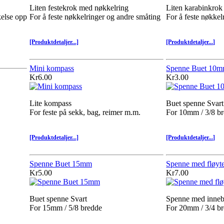
Liten festekrok med nøkkelring
Liten karabinkrok 
else opp
For å feste nøkkelringer og andre småting
For å feste nøkkel
[Produktdetaljer...]
[Produktdetaljer...]
Mini kompass
Spenne Buet 10
Kr6.00
Kr3.00
Lite kompass
Buet spenne Svart
For feste på sekk, bag, reimer m.m.
For 10mm / 3/8 b
[Produktdetaljer...]
[Produktdetaljer...]
Spenne Buet 15mm
Spenne med fløy
Kr5.00
Kr7.00
Buet spenne Svart
Spenne med inneb
For 15mm / 5/8 bredde
For 20mm / 3/4 b