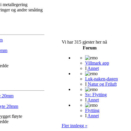
i metallegering
ringer og andre småting
mm
Vi har 315 gjester her nå
Forum
Villmark app
redde
I
Annet
Luk-naken-dagen
I
Natur og Friluft
Sv: Flytting
te 20mm
I
Annet
Flytting
I
Annet
ygget fløyte
redde
Fler innlegg »