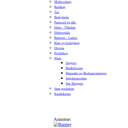
Multiverktøy
Redskap
Tur
Beskyttelse
Paracord og tilb.
Deler - Tilbehør
Elektronikk
Batterier - Ladere
Klær og hodeplagg
Diverse
Profilshop
Hjelp
Support
Butikkforum
Manualer og Bruksanvisninger
Salgsbetingelser
Om Shoppen
Siste produkter
Kundekonto
Annonse: