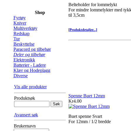
Belteholder for lommelykt
For mindre lommelykter med tykk
Shop
til 3,5cm
Fyrtøy
Kniver
Multiverktøy
[Produktdetaljer...]
Redskap
Tur
Beskyttelse
Paracord og tilbehør
Deler og tilbehør
Elektronikk
Batterier - Ladere
Klær og Hodeplagg
Diverse
Vis alle produkter
Spenne Buet 12mm
Produktsøk
Kr4.00
Avansert søk
Buet spenne Svart
For 12mm / 1/2 bredde
Brukernavn