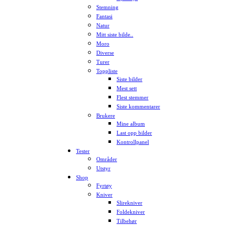
Stemning
Fantasi
Natur
Mitt siste bilde..
Moro
Diverse
Turer
Toppliste
Siste bilder
Mest sett
Flest stemmer
Siste kommentarer
Brukere
Mine album
Last opp bilder
Kontrollpanel
Tester
Områder
Utstyr
Shop
Fyrtøy
Kniver
Slirekniver
Foldekniver
Tilbehør