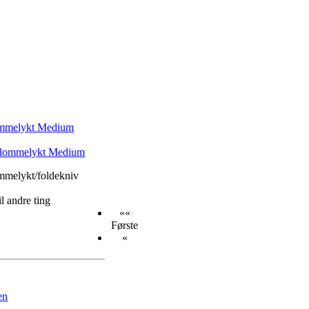
lommelykt Medium
ommelykt/foldekniv
l andre ting
««
Første
«