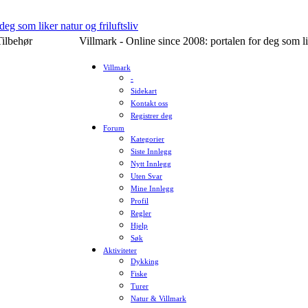
Tilbehør
Villmark - Online since 2008: portalen for deg som lik
Villmark
-
Sidekart
Kontakt oss
Registrer deg
Forum
Kategorier
Siste Innlegg
Nytt Innlegg
Uten Svar
Mine Innlegg
Profil
Regler
Hjelp
Søk
Aktiviteter
Dykking
Fiske
Turer
Natur & Villmark