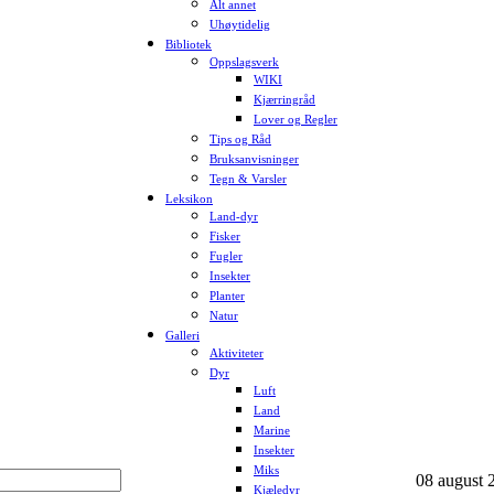
Alt annet
Uhøytidelig
Bibliotek
Oppslagsverk
WIKI
Kjærringråd
Lover og Regler
Tips og Råd
Bruksanvisninger
Tegn & Varsler
Leksikon
Land-dyr
Fisker
Fugler
Insekter
Planter
Natur
Galleri
Aktiviteter
Dyr
Luft
Land
Marine
Insekter
Miks
08 august 2
Kjæledyr