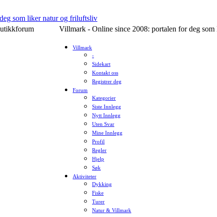
utikkforum
Villmark - Online since 2008: portalen for deg som li
Villmark
-
Sidekart
Kontakt oss
Registrer deg
Forum
Kategorier
Siste Innlegg
Nytt Innlegg
Uten Svar
Mine Innlegg
Profil
Regler
Hjelp
Søk
Aktiviteter
Dykking
Fiske
Turer
Natur & Villmark