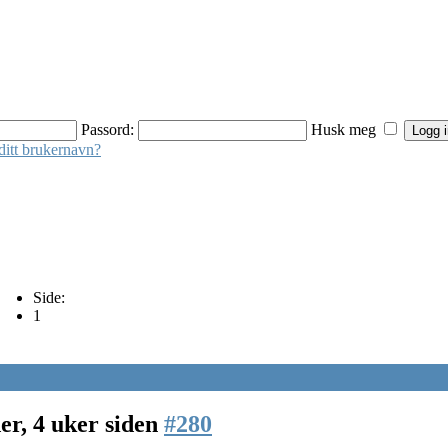
Passord:
Husk meg
ditt brukernavn?
Side:
1
er, 4 uker siden
#280