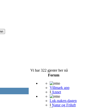
Vi har 322 gjester her nå
Forum
Villmark app
I
Annet
Luk-naken-dagen
I
Natur og Friluft