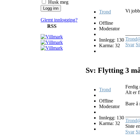
Husk meg
Vi jobb
Trond
Glemt innlogging?
Offline
RSS
Moderator
_____
Trond@
Innlegg: 130
Svar
Si
Karma: 32
Sv: Flytting
3 må
Ferdig 
Trond
Alt er f
Offline
Bare å 
Moderator
_____
Innlegg: 130
Trond@
Karma: 32
Siste e
Svar
Si