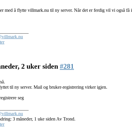
er med å flytte villmark.nu til ny server. Når det er ferdig vil vi også få
_____________
villmark.nu
ter
neder, 2 uker siden
#281
nå.
lyttet til ny server. Mail og bruker-registrering virker igjen.
registrere seg
_____________
villmark.nu
ndring: 3 måneder, 1 uke siden Av Trond.
ter