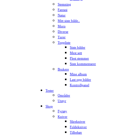
Stemning
Fantasi
Natur
Mitt siste bilde..
Moro
Diverse
Turer
Toppliste
Siste bilder
Mest sett
Flest stemmer
Siste kommentarer
Brukere
Mine album
Last opp bilder
Kontrollpanel
Tester
Områder
Utstyr
Shop
Fyrtøy
Kniver
Slirekniver
Foldekniver
Tilbehør