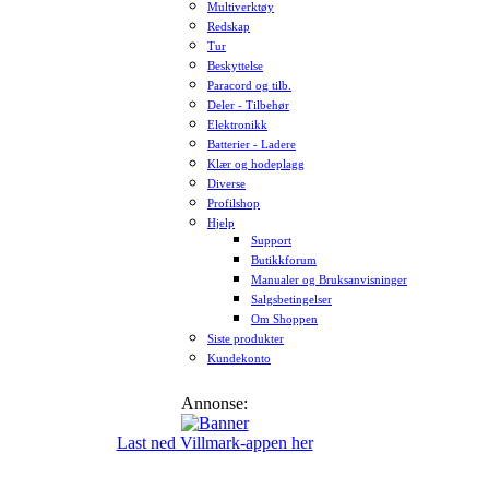
Multiverktøy
Redskap
Tur
Beskyttelse
Paracord og tilb.
Deler - Tilbehør
Elektronikk
Batterier - Ladere
Klær og hodeplagg
Diverse
Profilshop
Hjelp
Support
Butikkforum
Manualer og Bruksanvisninger
Salgsbetingelser
Om Shoppen
Siste produkter
Kundekonto
Annonse:
Last ned Villmark-appen her