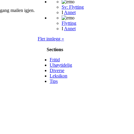
Sv: Flytting
 igang mailen igjen.
I
Annet
Flytting
I
Annet
Fler innlegg »
Sections
Fritid
Uhøytidelig
Diverse
Leksikon
Tips