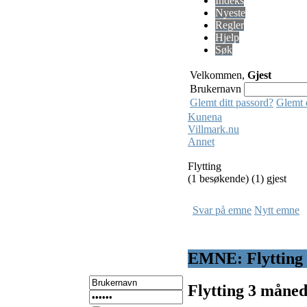
Indeks
Nyeste
Regler
Hjelp
Søk
Velkommen,
Gjest
Brukernavn
Glemt ditt passord?
Glemt 
Kunena
Villmark.nu
Annet
Flytting
(1 besøkende) (1) gjest
Svar på emne
Nytt emne
EMNE: Flytting
Flytting
3 måned