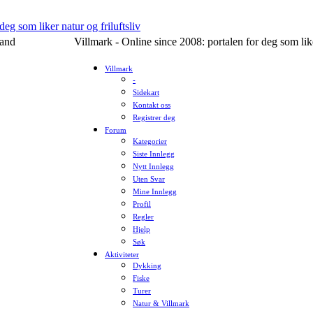
and
Villmark - Online since 2008: portalen for deg som liker
Villmark
-
Sidekart
Kontakt oss
Registrer deg
Forum
Kategorier
Siste Innlegg
Nytt Innlegg
Uten Svar
Mine Innlegg
Profil
Regler
Hjelp
Søk
Aktiviteter
Dykking
Fiske
Turer
Natur & Villmark