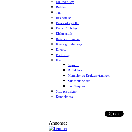
Multiverktøy
Redskap
Tur
Beskyttelse
Paracord og tilb.
Deler - Tilbehør
Elektronikk
Batterier - Ladere
Klær og hodeplagg
Diverse
Profilshop
Hjelp
Support
Butikkforum
Manualer og Bruksanvisninger
Salgsbetingelser
Om Shoppen
Siste produkter
Kundekonto
Annonse: