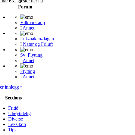
 har 631 gjester her nå
Forum
Villmark app
I
Annet
Luk-naken-dagen
I
Natur og Friluft
Sv: Flytting
I
Annet
Flytting
I
Annet
er innlegg »
Sections
Fritid
Uhøytidelig
Diverse
Leksikon
Tips