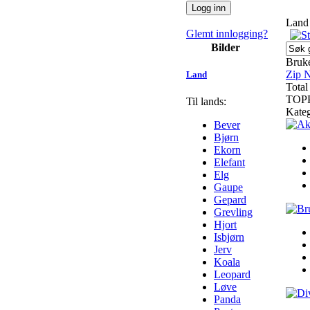
Land
Glemt innlogging?
Bilder
Bruke
Zip N
Land
Total
TOP
Til lands:
Kateg
Bever
Bjørn
Ekorn
Elefant
Elg
Gaupe
Gepard
Grevling
Hjort
Isbjørn
Jerv
Koala
Leopard
Løve
Panda