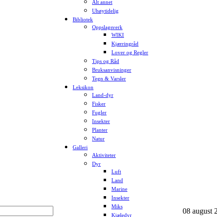
Alt annet
Uhøytidelig
Bibliotek
Oppslagsverk
WIKI
Kjærringråd
Lover og Regler
Tips og Råd
Bruksanvisninger
Tegn & Varsler
Leksikon
Land-dyr
Fisker
Fugler
Insekter
Planter
Natur
Galleri
Aktiviteter
Dyr
Luft
Land
Marine
Insekter
Miks
08 august 2
Kjæledyr