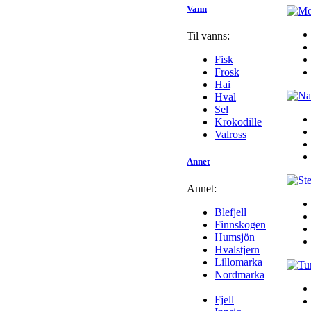
Vann
Til vanns:
Fisk
Frosk
Hai
Hval
Sel
Krokodille
Valross
Annet
Annet:
Blefjell
Finnskogen
Humsjön
Hvalstjern
Lillomarka
Nordmarka
Fjell