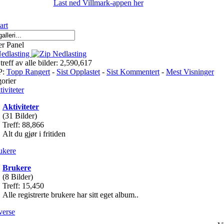
Last ned Villmark-appen her
r Panel
edlasting
 treff av alle bilder: 2,590,617
P:
Topp Rangert
-
Sist Opplastet
-
Sist Kommentert
-
Mest Visninger
orier
Aktiviteter
(31 Bilder)
Treff: 88,866
Alt du gjør i fritiden
Brukere
(8 Bilder)
Treff: 15,450
Alle registrerte brukere har sitt eget album..