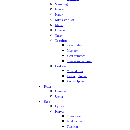
Stemning
Fantasi
Natur
Mitt siste bilde..
Moro
Diverse
Turer
Toppliste
Siste bilder
Mest sett
Flest stemmer
Siste kommentarer
Brukere
Mine album
Last opp bilder
Kontrollpanel
Tester
Områder
Utstyr
Shop
Fyrtøy
Kniver
Slirekniver
Foldekniver
Tilbehør