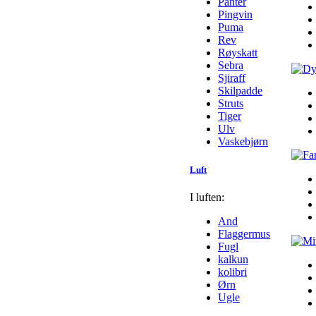
Panter
Pingvin
Puma
Rev
Røyskatt
Sebra
Sjiraff
Skilpadde
Struts
Tiger
Ulv
Vaskebjørn
Luft
I luften:
And
Flaggermus
Fugl
kalkun
kolibri
Ørn
Ugle