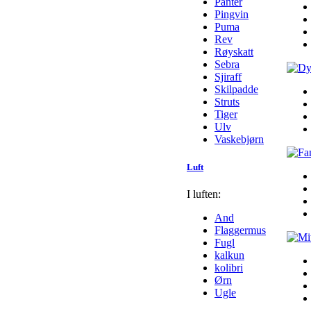
Panter
Pingvin
Puma
Rev
Røyskatt
Sebra
Sjiraff
Skilpadde
Struts
Tiger
Ulv
Vaskebjørn
Luft
I luften:
And
Flaggermus
Fugl
kalkun
kolibri
Ørn
Ugle