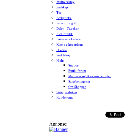
Multiverktøy
Redskap
Tur
Beskyttelse
Paracord og tilb.
Deler - Tilbehør
Elektronikk
Batterier - Ladere
Klær og hodeplagg
Diverse
Profilshop
Hjelp
Support
Butikkforum
Manualer og Bruksanvisninger
Salgsbetingelser
Om Shoppen
Siste produkter
Kundekonto
Annonse: