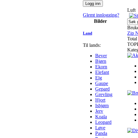
Luft
Glemt innlogging?
Bilder
Bruke
Zip N
Land
Total
TOP
Til lands:
Kateg
Bever
Bjørn
Ekorn
Elefant
Elg
Gaupe
Gepard
Grevling
Hjort
Isbjørn
Jerv
Koala
Leopard
Løve
Panda