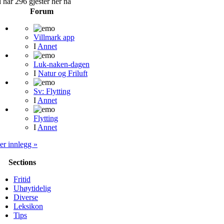
 har 296 gjester her nå
Forum
Villmark app
I
Annet
Luk-naken-dagen
I
Natur og Friluft
Sv: Flytting
I
Annet
Flytting
I
Annet
er innlegg »
Sections
Fritid
Uhøytidelig
Diverse
Leksikon
Tips