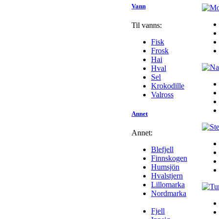
Vann
Til vanns:
Fisk
Frosk
Hai
Hval
Sel
Krokodille
Valross
Annet
Annet:
Blefjell
Finnskogen
Humsjön
Hvalstjern
Lillomarka
Nordmarka
Fjell