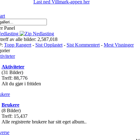
Last ned Villmark-appen her
r Panel
edlasting
 treff av alle bilder: 2,587,018
P:
Topp Rangert
-
Sist Opplastet
-
Sist Kommentert
-
Mest Visninger
orier
Aktiviteter
(31 Bilder)
Treff: 88,776
Alt du gjør i fritiden
Brukere
(8 Bilder)
Treff: 15,437
Alle registrerte brukere har sitt eget album..