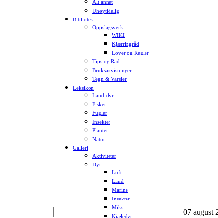
Alt annet
Uhøytidelig
Bibliotek
Oppslagsverk
WIKI
Kjærringråd
Lover og Regler
Tips og Råd
Bruksanvisninger
Tegn & Varsler
Leksikon
Land-dyr
Fisker
Fugler
Insekter
Planter
Natur
Galleri
Aktiviteter
Dyr
Luft
Land
Marine
Insekter
Miks
07 august 2
Kjæledyr