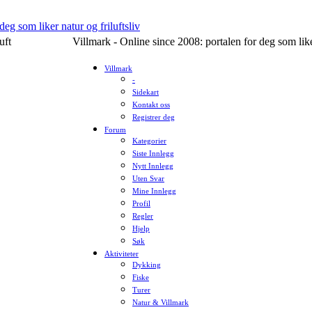
uft
Villmark - Online since 2008: portalen for deg som liker
Villmark
-
Sidekart
Kontakt oss
Registrer deg
Forum
Kategorier
Siste Innlegg
Nytt Innlegg
Uten Svar
Mine Innlegg
Profil
Regler
Hjelp
Søk
Aktiviteter
Dykking
Fiske
Turer
Natur & Villmark