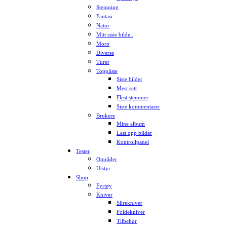
Stemning
Fantasi
Natur
Mitt siste bilde..
Moro
Diverse
Turer
Toppliste
Siste bilder
Mest sett
Flest stemmer
Siste kommentarer
Brukere
Mine album
Last opp bilder
Kontrollpanel
Tester
Områder
Utstyr
Shop
Fyrtøy
Kniver
Slirekniver
Foldekniver
Tilbehør