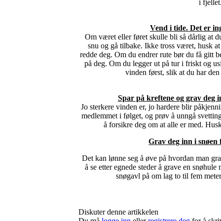
i fjellet
Vend i tide. Det er i
Om været eller føret skulle bli så dårlig at d
snu og gå tilbake. Ikke tross været, husk at
redde deg. Om du endrer rute bør du få gitt bes
på deg. Om du legger ut på tur i friskt og us
vinden først, slik at du har de
Spar på kreftene og grav deg 
Jo sterkere vinden er, jo hardere blir påkjenni
medlemmet i følget, og prøv å unngå svetting
å forsikre deg om at alle er med. Husk
Grav deg inn i snøen f
Det kan lønne seg å øve på hvordan man grav
å se etter egnede steder å grave en snøhule 
snøgavl på om lag to til fem meter,
Diskuter denne artikkelen
Du må
logge inn
eller
registrere deg
for å skr