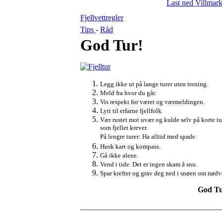
Last ned Villmar
Fjellvettregler
Tips
-
Råd
God Tur!
Legg ikke ut på lange turer uten trening.
Meld fra hvor du går.
Vis respekt for været og værmeldingen.
Lytt til erfarne fjellfolk.
Vær rustet mot uvær og kulde selv på korte tur
som fjellet krever.
På lengre turer: Ha alltid med spade.
Husk kart og kompass.
Gå ikke alene.
Vend i tide. Det er ingen skam å snu.
Spar krefter og grav deg ned i snøen om nødv
God T
___________________________________