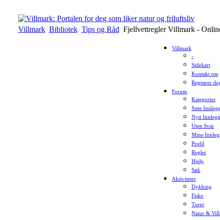
Villmark
Bibliotek
Tips og Råd
Fjellvettregler
Villmark - Online
Villmark
-
Sidekart
Kontakt oss
Registrer de
Forum
Kategorier
Siste Innleg
Nytt Innleg
Uten Svar
Mine Innleg
Profil
Regler
Hjelp
Søk
Aktiviteter
Dykking
Fiske
Turer
Natur & Vil