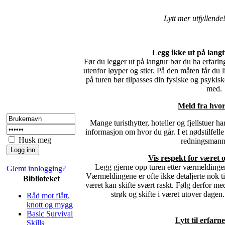
Lytt mer utfyllende
Legg ikke ut på langt
Før du legger ut på langtur bør du ha erfar
utenfor løyper og stier. På den måten får du l
på turen bør tilpasses din fysiske og psykisk
med.
Meld fra hvor
Mange turisthytter, hoteller og fjellstuer h
informasjon om hvor du går. I et nødstilfell
Husk meg
redningsmann
Vis respekt for været
Legg gjerne opp turen etter værmelding
Glemt innlogging?
Værmeldingene er ofte ikke detaljerte nok til
Biblioteket
været kan skifte svært raskt. Følg derfor m
strøk og skifte i været utover dagen
Råd mot flått,
knott og mygg
Basic Survival
Lytt til erfarne
Skills