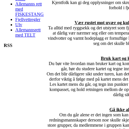
Kjentfolk kan gi deg opplysninger om skre
Allemanns rett
forhold i fje
med
FISKESTANG
Fjellvettregler
Vær rustet mot uvær og kuld
Ulv
Ta alltid med ryggsekk og det utstyret som fj
Allemannsrett
at dårlig vær nærmer seg eller om temper
med TELT
vindvotter og varmt hodeplagg er fornuftige k
seg om det skulle b
RSS
Bruk kart og
Du bør vite hvordan man bruker kart og kom
går, bør du studere kartet og tegne inn
Om det blir dårligere sikt under turen, kan de
derfor viktig å følge med på kartet mens det e
Les kartet mens du går, og tegn inn punkter 
kompasset, og hold retningen mellom de opp
dårlig sik
Gå ikke a
Om du går alene er det ingen som kan gi
redningsmannskaper dersom noe skulle skje.
store grupper, da medlemmene i gruppen kan h