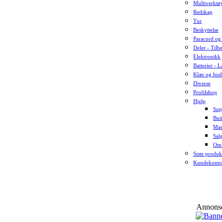
Multiverktø
Redskap
Tur
Beskyttelse
Paracord og 
Deler - Tilb
Elektronikk
Batterier - 
Klær og hod
Diverse
Profilshop
Hjelp
Sup
But
Man
Sal
Om
Siste produk
Kundekonto
Annons