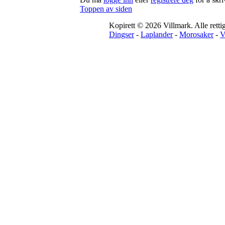
Toppen av siden
Kopirett © 2026 Villmark. Alle rettig
Dingser
-
Laplander
-
Morosaker
-
V